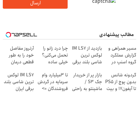
ارسال
مطالب پیشنهادی
مسیر همراهی و
بازدید از IM LS7
چرا درد زانو را
آرتروز مفاصل
گزارش عملکرد
لوکس ترین
تحمل می‌کنی؟
خود را به طور
گروه اسنپ در
شاسی بلند برقی
خیلی ساده
قطعی درمان
۱۴۰۴
ایران در باشگاه
درمنزل درمانش
کنید!
گردونه شانس
بازار پر از خریدار
تا 3میلیارد وام
IM LS7 لوکس
انقلاب
کن
◂پرسش‌نامه▸
بدون پوچ از PS5
جک S3 /
سرمایه در گردش
ترین شاسی بلند
تا آیفون17 و بیت
ماشینتو به راحتی
فروشندگان =>
برقی ایران
کوین 🔥
بفروش
فروشگاهت رو
ثبت کن