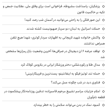
پزشکیان: پاسداشت مشروطه، فراخوانی است برای وفاق ملی، عقلانیت جمعی و
تکیه بر حاکمیت قانون
این صور فلکی را به راحتی می‌توانید در آسمان شب رصد کنید!
حملات اسرائیل به لبنان؛ دو سرباز صهیونیست کشته شدند
واکنش خانواده شهید لاریجانی به اظهارات سردار کوثری: شهدا هیچ تلفن
همراهی نداشتند
توقف عرضه ۶ ارز دیجیتال در صرافی‌ها؛ آخرین وضعیت بازار رمزارزها مشخص
شد
مدال طلا و رکوردشکنی؛ دختر ورزشکار ایرانی در بلاروس کولاک کرد
حمله تند لوئیز فیگو به اینفانتینو: پست‌ترین و فریبکارترینی!
فناوری دید در شب چگونه عمل می‌کند؟
اعلام جزئیات مراسم تشییع مرحوم قاسم‌زاده؛ تدفین روزنامه‌نگار پیشکسوت در
قطعه نام‌آوران
کمبود نمک در بدن می‌تواند سلامتی را به خطر بیندازد