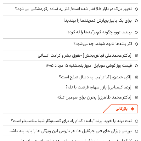
تغییر بزرگ در بازار طلا آغاز شده است/ فلز زرد آماده رکوردشکنی می‌شود؟
برای یک پاییز پربارش کمربندها را ببندید!
ببینید تورم چگونه کم‌درآمدها را له کرده!
اگر پشه‌ها نابود شوند، چه می‌شود؟
[دکتر محمدعلی فیاض‌بخش] حقوق بشر و کرامت انسانی
قیمت روز گوشی موبایل امروز پنجشنبه ۱۵ مرداد ۱۴۰۵
[اکبر حیدری] آیا ترامپ به دنبال صلح است؟
[رضا کیمیایی] بازار سهام؛ فرصت یا تله؟
[دکتر محمد طاهری] بحران برای سومین تنگه
بازرگانی
ثبت برند یا خرید برند آماده : کدام راه برای کسب‌وکار شما مناسب‌تر است؟
بررسی ویژگی های فنی جرثقیل ها: هر بازرسی این ویژگی ها را باید بلد باشد
۷ اقدام ضروری پس از تشکیل پرونده مواد مخدر؛ راهنمای خانواده‌ها