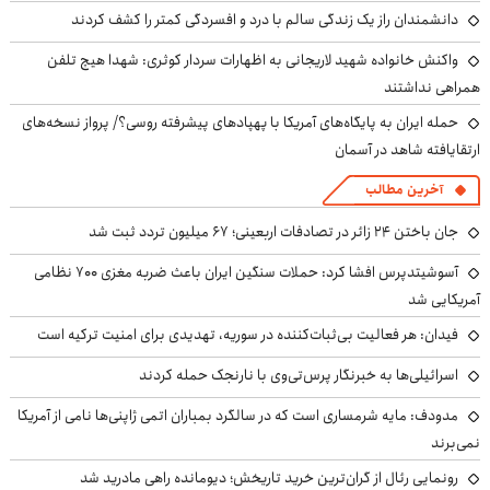
دانشمندان راز یک زندگی سالم با درد و افسردگی کمتر را کشف کردند
واکنش خانواده شهید لاریجانی به اظهارات سردار کوثری: شهدا هیچ تلفن
همراهی نداشتند
حمله ایران به پایگاه‌های آمریکا با پهپادهای پیشرفته روسی؟/ پرواز نسخه‌های
ارتقایافته شاهد در آسمان
آخرین مطالب
جان باختن ۲۴ زائر در تصادفات اربعینی؛ ۶۷ میلیون تردد ثبت شد
آسوشیتدپرس افشا کرد: حملات سنگین ایران باعث ضربه مغزی ۷۰۰ نظامی
آمریکایی شد
فیدان: هر فعالیت بی‌ثبات‌کننده در سوریه، تهدیدی برای امنیت ترکیه است
اسرائیلی‌ها به خبرنگار پرس‌تی‌وی با نارنجک حمله کردند
مدودف: مایه شرمساری است که در سالگرد بمباران اتمی ژاپنی‌ها نامی از آمریکا
نمی‌برند
رونمایی رئال از گران‌ترین خرید تاریخش؛ دیومانده راهی مادرید شد