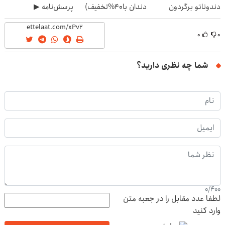
دندوناتو برگردون
دندان با40%تخفیف)
پرسش‌نامه ▶
(40%off)
۰
۰
شما چه نظری دارید؟
0
/
400
لطفا عدد مقابل را در جعبه متن
وارد کنید