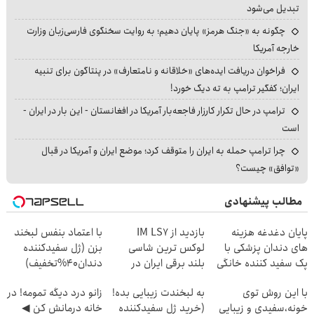
تبدیل می‌شود
چگونه به «جنگ هرمز» پایان دهیم؛ به روایت سخنگوی فارسی‌زبان وزارت
خارجه آمریکا
فراخوان دریافت ایده‌های «خلاقانه و نامتعارف» در پنتاگون برای تنبیه
ایران؛ کفگیر ترامپ به ته دیگ خورد!
ترامپ در حال تکرار کارزار فاجعه‌بار آمریکا در افغانستان - این بار در ایران -
است
چرا ترامپ حمله به ایران را متوقف کرد؛ موضع ایران و آمریکا در قبال
«توافق» چیست؟
مطالب پیشنهادی
پایان دغدغه هزینه
بازدید از IM LS7
با اعتماد بنفس لبخند
های دندان پزشکی با
لوکس ترین شاسی
بزن (ژل سفیدکننده
پک سفید کننده خانگی
بلند برقی ایران در
دندان40%تخفیف)
باشگاه انقلاب
با این روش توی
به لبخندت زیبایی بده!
زانو درد دیگه تمومه! در
خونه،سفیدی و زیبایی
(خرید ژل سفیدکننده
خانه درمانش کن ◀