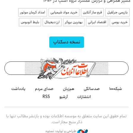
مسیر همراهی و گزارش عملکرد گروه اسنپ در ۱۴۰۴
بازرسی جرثقیل
فرم ساز آنلاین
خرید مواد شیمیایی
امداد کرمان موتور
خرید یوسی
اقتصاد ایرانی
بهترین بروکر
ارز دیجیتال
بلیط اتوبوس
نسخه دسکتاپ
شبکه۱۰۰
صدسالگی
هم‌زبان
صدای مردم
یادداشت
انتشارات
آرشیو
RSS
تمام حقوق این سایت متعلق به موسسه اطلاعات بوده و بازنشر مطالب تنها با
ذکر منبع مجاز است.
طراحی و تولید: نستوه