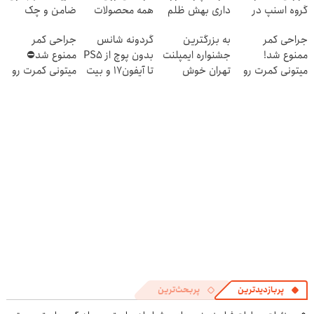
گروه اسنپ در
داری بهش ظلم
همه محصولات
ضامن و چک
۱۴۰۴
می‌کنی؟
مونو چرم
جراحی کمر
به بزرگترین
گردونه شانس
جراحی کمر
ممنوع شد!
جشنواره ایمپلنت
بدون پوچ از PS5
ممنوع شد⛔
میتونی کمرت رو
تهران خوش
تا آیفون17 و بیت
میتونی کمرت رو
در منزل درمان
اومدید! | فقط
کوین 🔥
در منزل درمان
کنی!
۲۵ میلیون !
کنی! 👈🏻
((پرسش‌نامه))
پرسش‌نامه
پربازدیدترین
پربحث‌ترین