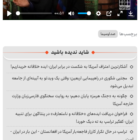
00:57
Play
Mute
Settings
PIP
Enter
Dow
fullscre
برچسب‌ها
صداوسیما
شاید ندیده باشید
آشکارترین اعتراف آمریکا به شکست در برابر ایران؛ ایده خلاقانه خریداریم!
مجتبی شکوری در راهپیمایی اربعین؛ وقتی یک ویدئو به آیینه‌ای از جامعه
تبدیل می‌شود
چگونه به «جنگ هرمز» پایان دهیم؛ به روایت سخنگوی فارسی‌زبان وزارت
خارجه آمریکا
فراخوان دریافت ایده‌های «خلاقانه و نامتعارف» در پنتاگون برای تنبیه
ایران؛ کفگیر ترامپ به ته دیگ خورد!
ترامپ در حال تکرار کارزار فاجعه‌بار آمریکا در افغانستان - این بار در ایران -
است