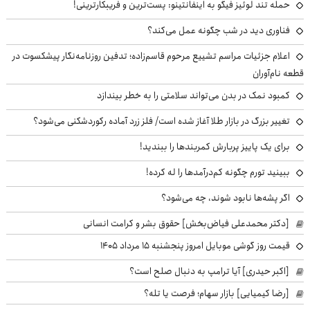
حمله تند لوئیز فیگو به اینفانتینو: پست‌ترین و فریبکارترینی!
فناوری دید در شب چگونه عمل می‌کند؟
اعلام جزئیات مراسم تشییع مرحوم قاسم‌زاده؛ تدفین روزنامه‌نگار پیشکسوت در
قطعه نام‌آوران
کمبود نمک در بدن می‌تواند سلامتی را به خطر بیندازد
تغییر بزرگ در بازار طلا آغاز شده است/ فلز زرد آماده رکوردشکنی می‌شود؟
برای یک پاییز پربارش کمربندها را ببندید!
ببینید تورم چگونه کم‌درآمدها را له کرده!
اگر پشه‌ها نابود شوند، چه می‌شود؟
[دکتر محمدعلی فیاض‌بخش] حقوق بشر و کرامت انسانی
قیمت روز گوشی موبایل امروز پنجشنبه ۱۵ مرداد ۱۴۰۵
[اکبر حیدری] آیا ترامپ به دنبال صلح است؟
[رضا کیمیایی] بازار سهام؛ فرصت یا تله؟