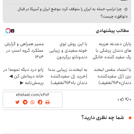
چرا ترامپ حمله به ایران را متوقف کرد؛ موضع ایران و آمریکا در قبال
«توافق» چیست؟
مطالب پیشنهادی
پایان دغدغه هزینه
با این روش توی
مسیر همراهی و گزارش
های دندان پزشکی با
خونه،سفیدی و زیبایی
عملکرد گروه اسنپ در
پک سفید کننده خانگی
دندوناتو برگردون
۱۴۰۴
(40%off)
با اعتماد بنفس لبخند
به لبخندت زیبایی بده!
زانو درد دیگه تمومه! در
بزن (ژل سفیدکننده
(خرید ژل سفیدکننده
خانه درمانش کن ◀
دندان40%تخفیف)
دندان با40%تخفیف)
پرسش‌نامه ▶
۰
۰
شما چه نظری دارید؟