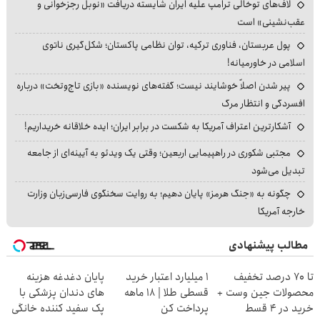
لاف‌های توخالی ترامپ علیه ایران شایسته دریافت «نوبل رجزخوانی و
عقب‌نشینی» است
پول عربستان، فناوری ترکیه، توان نظامی پاکستان؛ شکل‌گیری ناتوی
اسلامی در خاورمیانه!
پیر شدن اصلاً خوشایند نیست؛ گفته‌های نویسنده «بازی تاج‌وتخت» درباره
افسردگی و انتظار مرگ
آشکارترین اعتراف آمریکا به شکست در برابر ایران؛ ایده خلاقانه خریداریم!
مجتبی شکوری در راهپیمایی اربعین؛ وقتی یک ویدئو به آیینه‌ای از جامعه
تبدیل می‌شود
چگونه به «جنگ هرمز» پایان دهیم؛ به روایت سخنگوی فارسی‌زبان وزارت
خارجه آمریکا
مطالب پیشنهادی
تا 70 درصد تخفیف
۱ میلیارد اعتبار خرید
پایان دغدغه هزینه
محصولات جین وست +
قسطی طلا | ۱۸ ماهه
های دندان پزشکی با
خرید در 4 قسط
پرداخت کن
پک سفید کننده خانگی