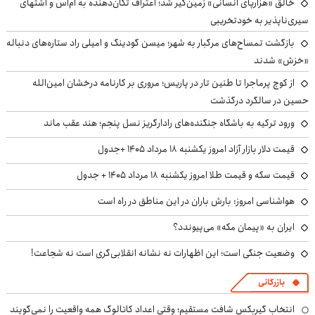
خالق «هزارپای انسانی» زمین‌گیر شد؛ اعتراف تکان‌دهنده به ام‌اس و اشتهای
سیری‌ناپذیر به خودتخریبی
بازگشت تمساح‌های مرگبار به شهر؛ میسن گودینگ و امیلی راد ستاره‌های دنباله
«خزش» شدند
از کوچ‌ پرماجرا تا طنین تار در پاریس؛ مروری بر کارنامه درخشان امین‌الله
حسین در سالگرد درگذشت
ورود ترکیه به باشگاه جنگنده‌های رادارگریز نسل پنجم؛ هند عقب ماند
قیمت دلار بازار آزاد امروز یکشنبه ۱۸ مرداد ۱۴۰۵ +جدول
قیمت سکه و قیمت طلا امروز یکشنبه ۱۸ مرداد ۱۴۰۵ + جدول
هواشناسی امروز: بارش باران در این مناطق در راه است
ایران به «پیمان مکه» می‌پیوندد؟
وضعیت جنگی است؛ این اظهارات نه نشانه انقلابی‌گری است نه شجاعت!
بازرگانی
انتخاب گیربکس شافت مستقیم؛ وقتی اعداد کاتالوگ همه واقعیت را نمی‌گویند