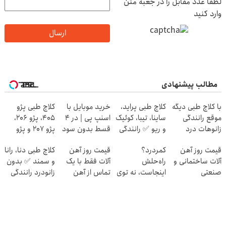
لطفا عدد مقابل را در جعبه متن
وارد کنید
ارسال
مطالب پیشنهادی
با کلاچ طبی دیگه
کلاچ طبی پراید،
خرید موبایل با
کلاچ طبی پژو
موقع رانندگی
ساینا، تیبا، کوئیک
اسنپ پی | در ۴
405، پژو 206،
زانوهات درد
و ریو ✅ رانندگی
قسط بدون سود
پژو 207 و پژو
نمی‌گیره ✅
بدون زانودرد
و کارمزد!
پارس ✅
قیمت روز آهن
کمردرد؟
قیمت روز آهن
کلاچ طبی دنا، رانا
خداحافظی با
آلات ساختمانی و
راه‌حلش
آلات فقط با یک
و سمند ✅ بدون
زانودرد
صنعتی
اینجاست، نه توی
تماس از آهن
زانودرد رانندگی
داروخونه
پرایس
کنید