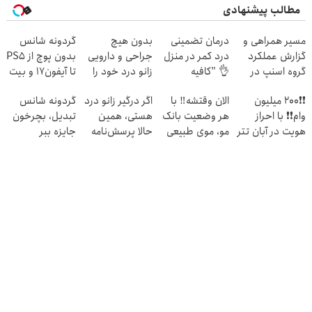
مطالب پیشنهادی
مسیر همراهی و
درمان تضمینی
بدون هیچ
گردونه شانس
گزارش عملکرد
درد کمر در منزل
جراحی و دارویی
بدون پوچ از PS5
گروه اسنپ در
👌 "کافیه
زانو درد خود را
تا آیفون17 و بیت
۱۴۰۴
پرسش‌نامه رو پر
درمان کنید ◀
کوین 🔥
❗❗200 میلیون
الان وقتشه‼️ با
اگر درگیر زانو درد
گردونه شانس
کنی"
پرسش نامه ▶
وام❗❗ با احراز
هر وضعیت بانک
هستی، همین
تبدیل، بچرخون
هویت در آبان تتر
مو، موی طبیعی
حالا پرسش‌نامه
جایزه ببر
بکار!
رو پرکن!