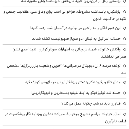
رونمایی رئال از گران‌ترین خرید تاریخش؛ دیومانده راهی مادرید شد
پزشکیان: پاسداشت مشروطه، فراخوانی است برای وفاق ملی، عقلانیت جمعی و
تکیه بر حاکمیت قانون
این صور فلکی را به راحتی می‌توانید در آسمان شب رصد کنید!
حملات اسرائیل به لبنان؛ دو سرباز صهیونیست کشته شدند
واکنش خانواده شهید لاریجانی به اظهارات سردار کوثری: شهدا هیچ تلفن
همراهی نداشتند
توقف عرضه ۶ ارز دیجیتال در صرافی‌ها؛ آخرین وضعیت بازار رمزارزها مشخص
شد
مدال طلا و رکوردشکنی؛ دختر ورزشکار ایرانی در بلاروس کولاک کرد
حمله تند لوئیز فیگو به اینفانتینو: پست‌ترین و فریبکارترینی!
فناوری دید در شب چگونه عمل می‌کند؟
اعلام جزئیات مراسم تشییع مرحوم قاسم‌زاده؛ تدفین روزنامه‌نگار پیشکسوت در
قطعه نام‌آوران