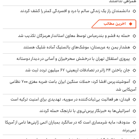
همراهی نداشتند
دانشمندان راز یک زندگی سالم با درد و افسردگی کمتر را کشف کردند
آخرین مطالب
حمله به قشم و بندرعباس توسط معاون استاندار هرمزگان تکذیب شد
هشدار یمن به عربستان: موشک‌های بالستیک آماده شلیک هستند
پیروزی استقلال تهران با درخشش سحرخیزان و آسانی در دیدار دوستانه
جان باختن ۲۴ زائر در تصادفات اربعینی؛ ۶۷ میلیون تردد ثبت شد
آسوشیتدپرس افشا کرد: حملات سنگین ایران باعث ضربه مغزی ۷۰۰ نظامی
آمریکایی شد
فیدان: هر فعالیت بی‌ثبات‌کننده در سوریه، تهدیدی برای امنیت ترکیه است
اسرائیلی‌ها به خبرنگار پرس‌تی‌وی با نارنجک حمله کردند
مدودف: مایه شرمساری است که در سالگرد بمباران اتمی ژاپنی‌ها نامی از آمریکا
نمی‌برند