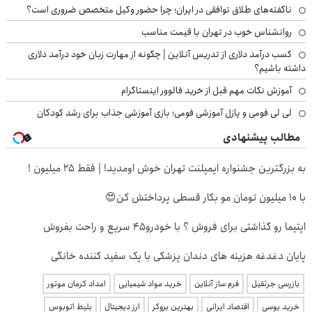
ناگفته‌های طلاق توافقی در ایران؛ چرا حضور وکیل متخصص ضروری است؟
روانشناس خوب در تهران با قیمت مناسب
کسب درآمد دلاری از تدریس آنلاین | چگونه از مهارت زبان خود درآمد دلاری
داشته باشیم؟
آموزش نکات مهم قبل از خرید فالوور اینستاگرام
لی لی فومی و پازل آموزشی فومی؛ بازی آموزشی جذاب برای رشد کودکان
مطالب پیشنهادی
به بزرگترین جشنواره ایمپلنت تهران خوش اومدید! | فقط ۲۵ میلیون !
با 10 میلیون تومان مو بکار قسطی پرداختش کن😍
اپتیما رو گذاشتی برای فروش ؟ با خودرو45 سریع و راحت بفروش
پایان دغدغه هزینه های دندان پزشکی با پک سفید کننده خانگی
بازرسی جرثقیل
فرم ساز آنلاین
خرید مواد شیمیایی
امداد کرمان موتور
خرید یوسی
اقتصاد ایرانی
بهترین بروکر
ارز دیجیتال
بلیط اتوبوس