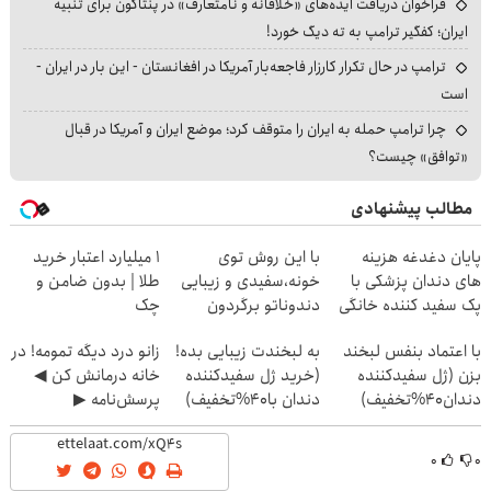
فراخوان دریافت ایده‌های «خلاقانه و نامتعارف» در پنتاگون برای تنبیه
ایران؛ کفگیر ترامپ به ته دیگ خورد!
ترامپ در حال تکرار کارزار فاجعه‌بار آمریکا در افغانستان - این بار در ایران -
است
چرا ترامپ حمله به ایران را متوقف کرد؛ موضع ایران و آمریکا در قبال
«توافق» چیست؟
مطالب پیشنهادی
پایان دغدغه هزینه
با این روش توی
۱ میلیارد اعتبار خرید
های دندان پزشکی با
خونه،سفیدی و زیبایی
طلا | بدون ضامن و
پک سفید کننده خانگی
دندوناتو برگردون
چک
(40%off)
با اعتماد بنفس لبخند
به لبخندت زیبایی بده!
زانو درد دیگه تمومه! در
بزن (ژل سفیدکننده
(خرید ژل سفیدکننده
خانه درمانش کن ◀
دندان40%تخفیف)
دندان با40%تخفیف)
پرسش‌نامه ▶
۰
۰