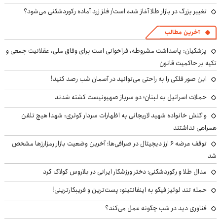
تغییر بزرگ در بازار طلا آغاز شده است/ فلز زرد آماده رکوردشکنی می‌شود؟
آخرین مطالب
پزشکیان: پاسداشت مشروطه، فراخوانی است برای وفاق ملی، عقلانیت جمعی و
تکیه بر حاکمیت قانون
این صور فلکی را به راحتی می‌توانید در آسمان شب رصد کنید!
حملات اسرائیل به لبنان؛ دو سرباز صهیونیست کشته شدند
واکنش خانواده شهید لاریجانی به اظهارات سردار کوثری: شهدا هیچ تلفن
همراهی نداشتند
توقف عرضه ۶ ارز دیجیتال در صرافی‌ها؛ آخرین وضعیت بازار رمزارزها مشخص
شد
مدال طلا و رکوردشکنی؛ دختر ورزشکار ایرانی در بلاروس کولاک کرد
حمله تند لوئیز فیگو به اینفانتینو: پست‌ترین و فریبکارترینی!
فناوری دید در شب چگونه عمل می‌کند؟