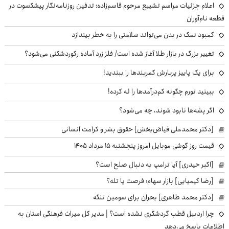
اعلام جزئیات مراسم تشییع مرحوم قاسم‌زاده؛ تدفین روزنامه‌نگار پیشکسوت در
قطعه نام‌آوران
کمبود نمک در بدن می‌تواند سلامتی را به خطر بیندازد
تغییر بزرگ در بازار طلا آغاز شده است/ فلز زرد آماده رکوردشکنی می‌شود؟
برای یک پاییز پربارش کمربندها را ببندید!
ببینید تورم چگونه کم‌درآمدها را له کرده!
اگر پشه‌ها نابود شوند، چه می‌شود؟
[دکتر محمدعلی فیاض‌بخش] حقوق بشر و کرامت انسانی
قیمت روز گوشی موبایل امروز پنجشنبه ۱۵ مرداد ۱۴۰۵
[اکبر حیدری] آیا ترامپ به دنبال صلح است؟
[رضا کیمیایی] بازار سهام؛ فرصت یا تله؟
[دکتر محمد طاهری] بحران برای سومین تنگه
چرا اردبیل قطب گردشگری نشده است؟ | مدیر کل میراث فرهنگی استان به
اطلاعات پاسخ می‌دهد