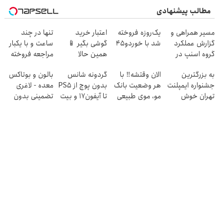
مطالب پیشنهادی
مسیر همراهی و
یک‌روزه فروخته
اعتبار خرید
تنها در چند
گزارش عملکرد
شد با خوردو45
گوشی بگیر 📱
ساعت و با یکبار
گروه اسنپ در
همین حالا
مراجعه فروخته
۱۴۰۴
درخواست اعتبار
شد ✅
به بزرگترین
الان وقتشه‼️ با
گردونه شانس
بالون و بوتاکس
بده 🎯
جشنواره ایمپلنت
هر وضعیت بانک
بدون پوچ از PS5
معده - لاغری
تهران خوش
مو، موی طبیعی
تا آیفون17 و بیت
تضمینی بدون
اومدید! | فقط
بکار!
کوین 🔥
جراحی
۲۵ میلیون !