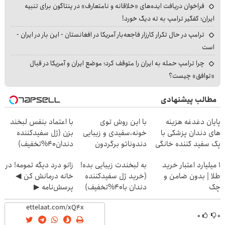
فراخوان دریافت ایده‌های «خلاقانه و نامتعارف» در پنتاگون برای تنبیه
ایران؛ کفگیر ترامپ به ته دیگ خورد!
ترامپ در حال تکرار کارزار فاجعه‌بار آمریکا در افغانستان - این بار در ایران -
است
چرا ترامپ حمله به ایران را متوقف کرد؛ موضع ایران و آمریکا در قبال
«توافق» چیست؟
مطالب پیشنهادی
پایان دغدغه هزینه
با این روش توی
با اعتماد بنفس لبخند
های دندان پزشکی با
خونه،سفیدی و زیبایی
بزن (ژل سفیدکننده
پک سفید کننده خانگی
دندوناتو برگردون
دندان40%تخفیف)
(40%off)
۱ میلیارد اعتبار خرید
به لبخندت زیبایی بده!
زانو درد دیگه تمومه! در
طلا | بدون ضامن و
(خرید ژل سفیدکننده
خانه درمانش کن ◀
چک
دندان با40%تخفیف)
پرسش‌نامه ▶
۰
۰