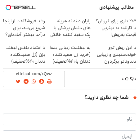
مطالب پیشنهادی
207 داری برای فروش؟
پایان دغدغه هزینه
رشد فروشگاهت از اینجا
با کارنامه به بهترین
های دندان پزشکی با
شروع می‌شه، برای
قیمت بفروش!
پک سفید کننده خانگی
درآمد بیشتر، آماده‌ای؟
با این روش توی
به لبخندت زیبایی بده!
با اعتماد بنفس لبخند
خونه،سفیدی و زیبایی
(خرید ژل سفیدکننده
بزن (ژل سفیدکننده
دندوناتو برگردون
دندان با40%تخفیف)
دندان40%تخفیف)
(40%off)
۰
۰
شما چه نظری دارید؟