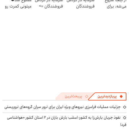
از اینجا شروع
سرمایه در گردش
سرمایه در گردش
ممنوع شد⛔
می‌شه، برای
فروشندگان
فروشندگان =>
میتونی کمرت رو
درآمد بیشتر،
فروشگاهت رو
در منزل درمان
آماده‌ای؟
ثبت کن
کنی! 👈🏻
پرسش‌نامه
پربازدیدترین
پربحث‌ترین
جزئیات عملیات فرامرزی نیروهای ویژه ایران برای ترور سران گروه‌های تروریستی
نفوذ جریان بارش‌زا به کشور؛ امشب بارش باران در ۲ استان کشور +هواشناسی
فردا