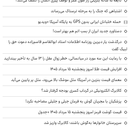
نابغه ۱۵ ساله بلژیکی راز طول عمر و توقف پیری انسان را کشف می‌کند؟
اشتباهی که جنگ را به مرحله ترسناک می‌رساند
حمله خلبانان ایرانی بدون GPS به پایگاه آمریکا +ویدیو
دستاورد جدید ایران از بمب اتم هم بهتر است!
درگذشت یار دیرین روزنامه اطلاعات؛ استاد ابوالقاسم قاسم‌زاده دعوت حق را
لبیک گفت
با رعایت این سه مورد در میانسالی، خطر زوال عقل را ۱۳ سال به تأخیر بیندازید
افزایش قیمت طلا امروز پنجشنبه ۱۵ مرداد ۱۴۰۵
معمای قیمت بنزین در آمریکا؛ مثل موشک بالا می‌رود، مثل پر پایین می‌آید
کالابرگ الکترونیکی در گرداب کسری بودجه گرفتار شد؟
پزشکیان با مجریان گوش به فرمان جبلی و جلیلی مصاحبه نکرد!
قیمت گوشت قرمز امروز پنجشنبه ۱۵ مرداد ۱۴۰۵ +جدول
سرپرستان خانوارها به‌گوش باشند؛ کالابرگ واریز شد