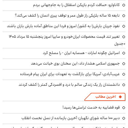
کاناوارو: حماقت کردم بازیکن استقلال را به جام‌جهانی بردم
نابغه ۱۵ ساله بلژیکی راز طول عمر و توقف پیری انسان را کشف می‌کند؟
نفوذ جریان بارش‌زا به کشور/ امروز و فردا این مناطق آماده بارش باران باشند
تغییر تند قیمت محصولات ایران‌خودرو و سایپا امروز پنجشنبه ۱۵ مرداد ۱۴۰۵
+جدول
اسرائیل چگونه امارات - همسایه ایران - را مسلح کرد
جمهوری اسلامی هشدار داد: این سخنان بوی خیانت می‌دهد
غریب‌آبادی: آمریکا برای بازگشت به تعهدات برای ایران پیام فرستاده
دانشمندان راز یک زندگی سالم با درد و افسردگی کمتر را کشف کردند
آخرین مطالب
قوه قضاییه به خدمت تراستی‌ها رسید!
دبیر ۱۰۰ ساله شورای نگهبان؛ آخرین بازمانده از نسل نخست انقلاب