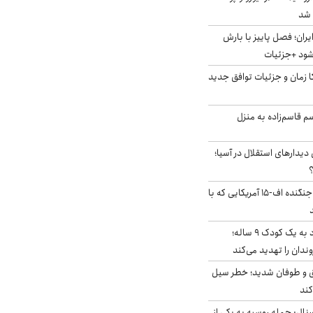
ایران؛ فصل پاییز با بارش
‌شود +جزئیات
کا زمان و جزئیات توافق جدید
سم قاسم‌زاده به منزل
 دیدارهای استقلال در آسیا؛
؟
کابین خلبان و لاشه جنگنده اف-۱۵ آمریکایی که با
حمله سگ‌های ولگرد به یک کودک ۹ ساله؛
دان را تهدید می‌کند
ق و طوفان شدید؛ خطر سیل
کند
رنال: حمله روسیه به یکی از