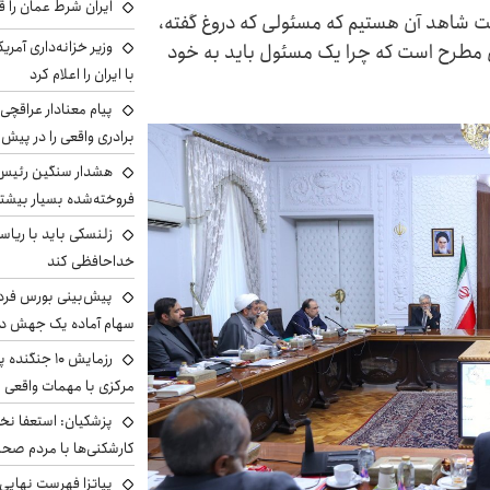
ایران شرط عمان را ق
 شاهد آن هستیم که مسئولی که دروغ گفته،
وزیر خزانه‌داری آمری
 مطرح است که چرا یک مسئول باید به خود
با ایران را اعلام کرد
پیام معنادار عراقچی:
برادری واقعی را در پیش 
هشدار سنگین رئیس ا
فروخته‌شده بسیار بیشتر
زلنسکی باید با ریا
خداحافظی کند
سهام آماده یک جهش د
رزمایش ۱۰ جن
مرکزی با مهمات واقعی
پزشکیان: استعفا نخوا
کارشکنی‌ها با مردم صح
پیاتزا فهرست نهایی 