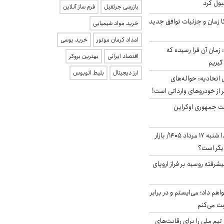
بول کرد
بازرسی جرثقیل
فرم ساز آنلاین
کا زمان و جزئیات توافق جدید
خرید مواد شیمیایی
امداد کرمان موتور
خرید یوسی
 زمان آن فرا رسیده که
اقتصاد ایرانی
بهترین بروکر
گیریم
ارز دیجیتال
بلیط اتوبوس
تحادیه: حواله‌های
 از خودروهای وارداتی است!
ست جمهوری اوکراین
پیش‌بینی بورس فردا شنبه ۱۷ مرداد ۱۴۰۵/ بازار
یگر است؟
گنده پیشرفته روسیه بر فراز اروپای
هم داد؛ می‌ایستم و در برابر
بت می‌کنم
تیم ملی را برای رقابت‌های