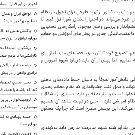
احیای توافق قبلی التما
م و تربیت کشور، از تهیه طرحی برای تحول در نظام
توافق ایران و عمان ب
طرح می‌تواند در اختیار اعضای شورا قرار گیرد تا
تسلیم بزرگ می‌شود؟
شم‌انداز و بررسی وضع موجود، راهکارهای دستیابی
واکنش همتی به اظهار
 با عقب‌ماندگی جدی در روش‌های آموزشی مواجه‌ایم
درباره توافق با ایران +ج
پزشکیان: استعفا نخوا
م، تصریح کرد: تلاش داریم فضاهای مورد نیاز برای
کارشکنی‌ها با مردم صح
نماییم، اما پیش از آن باید درباره شیوه آموزش و
پیام معنادار عراقچی:
برادری واقعی را در پیش 
علی دانش‌آموز صرفاً به دنبال حفظ داده‌های ذهنی
یحیی سریع: تجمعات 
تواند و عمل کند. چشم‌اندازی که مقام معظم رهبری
کجا که باشند را هدف قر
تحقق نیست و نیاز به تغییر دارد. بسیاری از مشکلات
ترومپت‌نواز در برابر 
نظام آموزشی دارد. حتی در دولت شاهد آن هستیم
موسیقی بر آتش جنگ پیر
یه می‌کند. این پرسش مطرح است که چرا یک مسئول
حمله پهپادی به کشت
دریای سیاه
، یادآور شد: شیوه مدیریت مدارس باید به‌گونه‌ای
آخرین وضعیت بازار ار
 باشد.