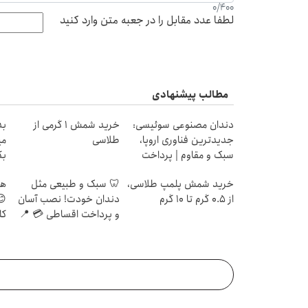
0
/
400
لطفا عدد مقابل را در جعبه متن وارد کنید
مطالب پیشنهادی
دندان مصنوعی سوئیسی:
خرید شمش 1 گرمی از
جدیدترین فناوری اروپا،
طلاسی
می
سبک و مقاوم | پرداخت
بگ
قسطی
خرید شمش پلمپ طلاسی،
🦷 سبک و طبیعی مثل
هر
از ۰.۵ گرم تا ۱۰ گرم
دندان خودت! نصب آسان
😊
و پرداخت اقساطی 💳 📍
کل
تهران