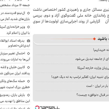
جمعه ۱۶ مرداد مشخص شد
پیگیری مسائل جاری و راهبردی کشور اختصاص داشت
ال‌نینو قدرت‌مند در 
ه‌اندازی خانه ملی گفت‌وگوی آزاد و دوم، بررسی
باران‌های شدید آغاز می
ن گزارشی از روند اجرایی‌سازی اولویت‌ها از سوی
وزیر خزانه‌داری آمری
با ایران را اعلام کرد
 باشید
بدرقه استاد ابوالقا
ابدی‌اش+تصاویر
نه خریداریم!
احتمال تغییر میزبان
ای از جامعه تبدیل می‌شود
آبی‌ها به امارات می‌روند
بان وزارت خارجه آمریکا
پدافند ایران سرنگون شد
ای تنبیه ایران؛ کفگیر ترامپ به ته دیگ خورد!
بار در ایران - است
خطری بزرگ امنیت شهرون
ا در قبال «توافق» چیست؟
بارش باران، رعدوبر
این مناطق را تهدید می‌
ادعای وال‌استریت ژو