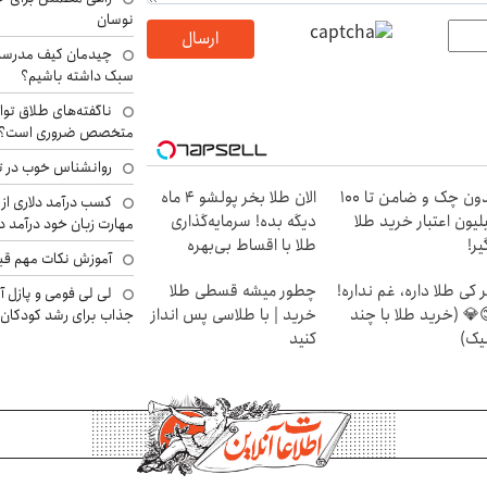
نوسان
ارسال
چیدمان کیف مدرسه؛
سبک داشته باشیم؟
ناگفته‌های طلاق توا
متخصص ضروری است؟
روانشناس خوب در ت
بدون چک و ضامن تا 100
الان طلا بخر پولشو 4 ماه
کسب درآمد دلاری از 
لیون اعتبار خرید طلا
دیگه بده! سرمایه‌گذاری
مهارت زبان خود درآمد د
یر!
طلا با اقساط بی‌بهره
آموزش نکات مهم قبل 
 کی طلا داره، غم نداره!
چطور میشه قسطی طلا
لی لی فومی و پازل آ
💎 (خرید طلا با چند
خرید | با طلاسی پس انداز
جذاب برای رشد کودکان
یک)
کنید