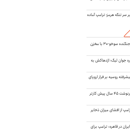
ر سر تنگه هرمز؛ ترامپ آماده
بُرد ۳۰۰۰ کیلومتری جنگنده سوخو-۳۰ با مخزن
ره جوان لیگ؛ اژدهاکش به
گنده پیشرفته روسیه بر فراز اروپای
ایران، ترامپ را به سرنوشت ۴۵ سال پیش کارتر
مپ از افشای میزان ذخایر
ران در قاهره: ترامپ برای