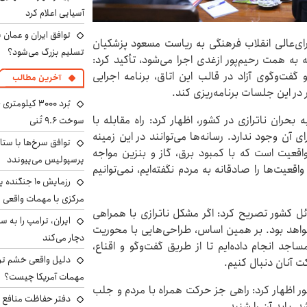
آسیایی اعلام کرد
توافق ایران و عمان ب
ی‌عالی انقلاب فرهنگی به ریاست مسعود پزشکیان
تسلیم بزرگ می‌شود؟
به همت رحیم‌پور ازغدی اجرا می‌شود، تأکید کرد:
فت‌وگوی آزاد در قالب این اتاق، برنامه اجرایی
آخرین مطالب
در این جلسات برنامه‌ریزی کند.
حران ناترازی در کشور، اظهار کرد: راه مقابله با
سوخت ۹.۶ تُنی
ی آن وجود ندارد. رسانه‌ها می‌توانند در این زمینه
توافق سرخ‌ها با ستا
واقعیت است که با کمبود برق، گاز و بنزین مواجه
پرسپولیس می‌پیوندد
اقعیت‌ها را صادقانه به مردم نگفته‌ایم، نمی‌توانیم
رزمایش ۱۰ جن
مرکزی با مهمات واقعی
ل کشور تصریح کرد: اگر مشکل ناترازی با همراهی
اهد بود. بر همین اساس، طراحی‌هایی با محوریت
دچار می‌کند
جد انجام داده‌ایم تا از طریق گفت‌وگو و اقناع،
دلیل واقعی خشم ترا
کت آنان دنبال کنیم.
مهمات آمریکا چیست؟
ور اظهار کرد: راهی جز حرکت همراه با مردم و جلب
دفتر حفاظت منافع ای
 باید آن را شنید.