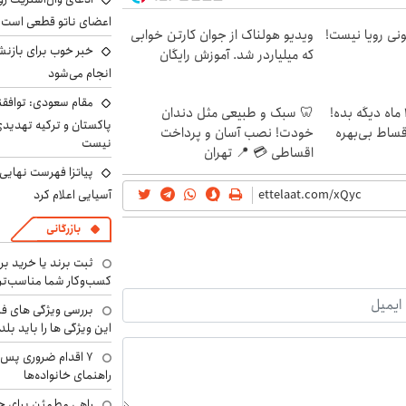
اعضای ناتو قطعی است
هی 800 میلیونی رویا نیست!
ویدیو هولناک از جوان کارتن خوابی
خبر خوب برای بازنش
که میلیاردر شد. آموزش رایگان
انجام می‌شود
مقام سعودی: توافقن
الان طلا بخر پولشو 4 ماه دیگه بده!
🦷 سبک و طبیعی مثل دندان
پاکستان و ترکیه تهدید
اقساط بی‌بهره
خودت! نصب آسان و پرداخت
نیست
اقساطی 💳 📍 تهران
پیاتزا فهرست نهایی 
آسیایی اعلام کرد
بازرگانی
ثبت برند یا خرید برن
کسب‌وکار شما مناسب‌ت
بررسی ویژگی های فن
این ویژگی ها را باید بلد
۷ اقدام ضروری پس 
راهنمای خانواده‌ها
راهی مطمئن برای ح