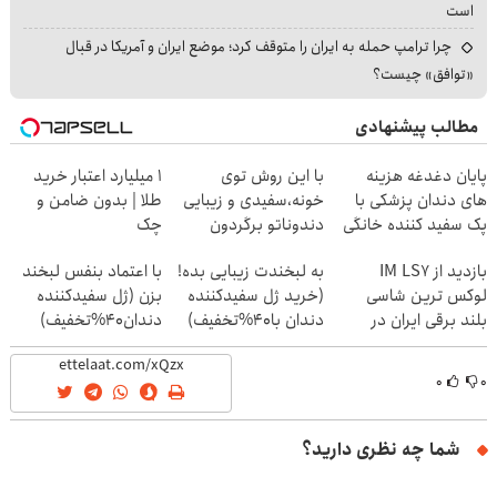
است
چرا ترامپ حمله به ایران را متوقف کرد؛ موضع ایران و آمریکا در قبال
«توافق» چیست؟
مطالب پیشنهادی
پایان دغدغه هزینه
با این روش توی
۱ میلیارد اعتبار خرید
های دندان پزشکی با
خونه،سفیدی و زیبایی
طلا | بدون ضامن و
پک سفید کننده خانگی
دندوناتو برگردون
چک
(40%off)
بازدید از IM LS7
به لبخندت زیبایی بده!
با اعتماد بنفس لبخند
لوکس ترین شاسی
(خرید ژل سفیدکننده
بزن (ژل سفیدکننده
بلند برقی ایران در
دندان با40%تخفیف)
دندان40%تخفیف)
باشگاه انقلاب
۰
۰
شما چه نظری دارید؟