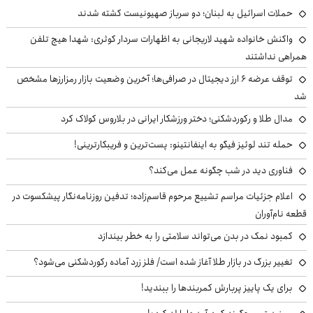
حملات اسرائیل به لبنان؛ دو سرباز صهیونیست کشته شدند
واکنش خانواده شهید لاریجانی به اظهارات سردار کوثری: شهدا هیچ تلفن
همراهی نداشتند
توقف عرضه ۶ ارز دیجیتال در صرافی‌ها؛ آخرین وضعیت بازار رمزارزها مشخص
شد
مدال طلا و رکوردشکنی؛ دختر ورزشکار ایرانی در بلاروس کولاک کرد
حمله تند لوئیز فیگو به اینفانتینو: پست‌ترین و فریبکارترینی!
فناوری دید در شب چگونه عمل می‌کند؟
اعلام جزئیات مراسم تشییع مرحوم قاسم‌زاده؛ تدفین روزنامه‌نگار پیشکسوت در
قطعه نام‌آوران
کمبود نمک در بدن می‌تواند سلامتی را به خطر بیندازد
تغییر بزرگ در بازار طلا آغاز شده است/ فلز زرد آماده رکوردشکنی می‌شود؟
برای یک پاییز پربارش کمربندها را ببندید!