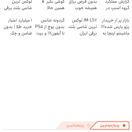
گزارش عملکرد
بدون قرص برای
گوشی بگیر 📱
لوکس ترین
گروه اسنپ در
همیشه خوب
همین حالا
شاسی بلند برقی
۱۴۰۴
کن! (قدم اول،
درخواست اعتبار
ایران در باشگاه
بازار پر از خریدار
IM LS7 لوکس
گردونه شانس
۱ میلیارد اعتبار
پرسش‌نامه)
بده 🎯
انقلاب
پژو پارس شده!!!
ترین شاسی بلند
بدون پوچ از PS5
خرید طلا | بدون
ماشینتو اینجا به
برقی ایران
تا آیفون17 و بیت
ضامن و چک
راحتی بفروش
کوین 🔥
پربازدیدترین
پربحث‌ترین