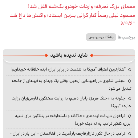
معمای بزرگ تعرفه؛ واردات خودرو یک‌شبه قفل شد!
مسعود نیلی رسماً کنار گرانی بنزین ایستاد؛ واکنش‌ها داغ شد
+ویدیو
برچسب‌ها
باشگاه پرسپولیس
شاید ندیده باشید
آشکارترین اعتراف آمریکا به شکست در برابر ایران؛ ایده خلاقانه خریداریم!
مجتبی شکوری در راهپیمایی اربعین؛ وقتی یک ویدئو به آیینه‌ای از جامعه
تبدیل می‌شود
چگونه به «جنگ هرمز» پایان دهیم؛ به روایت سخنگوی فارسی‌زبان وزارت
خارجه آمریکا
فراخوان دریافت ایده‌های «خلاقانه و نامتعارف» در پنتاگون برای تنبیه
ایران؛ کفگیر ترامپ به ته دیگ خورد!
ترامپ در حال تکرار کارزار فاجعه‌بار آمریکا در افغانستان - این بار در ایران -