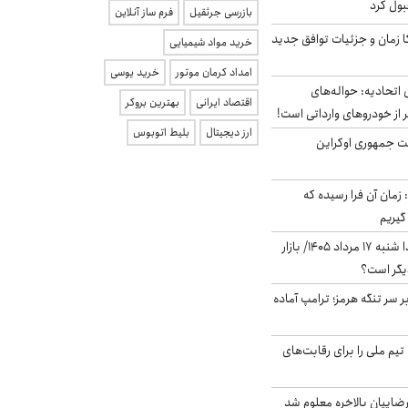
بول کرد
بازرسی جرثقیل
فرم ساز آنلاین
کا زمان و جزئیات توافق جدید
خرید مواد شیمیایی
امداد کرمان موتور
خرید یوسی
تحادیه: حواله‌های
اقتصاد ایرانی
بهترین بروکر
 از خودروهای وارداتی است!
ارز دیجیتال
بلیط اتوبوس
ست جمهوری اوکراین
 زمان آن فرا رسیده که
گیریم
پیش‌بینی بورس فردا شنبه ۱۷ مرداد ۱۴۰۵/ بازار
یگر است؟
ر سر تنگه هرمز؛ ترامپ آماده
تیم ملی را برای رقابت‌های
اییان بالاخره معلوم شد