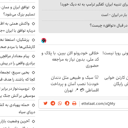
ای تنبیه ایران؛ کفگیر ترامپ به ته دیگ خورد!
توافق ایران و عمان ب
تسلیم بزرگ می‌شود؟
بار در ایران - است
واکنش همتی به اظهار
ا در قبال «توافق» چیست؟
درباره توافق با ایران +ج
پزشکیان: استعفا نخوا
کارشکنی‌ها با مردم صح
هی 800 میلیونی رویا نیست!
خلافی خودروتو الان ببین، با پلاک و
پیام معنادار عراقچی:
کد ملی، بدون نیاز به مراجعه
برادری واقعی را در پیش 
حضوری
یحیی سریع: تجمعات 
ن کارتن خوابی
🦷 سبک و طبیعی مثل دندان
کجا که باشند را هدف قر
ش رایگان
خودت! نصب آسان و پرداخت
ترومپت‌نواز در برابر 
اقساطی 💳 📍 تهران
موسیقی بر آتش جنگ پیر
حمله پهپادی به کشت
دریای سیاه
آخرین وضعیت بازار ار