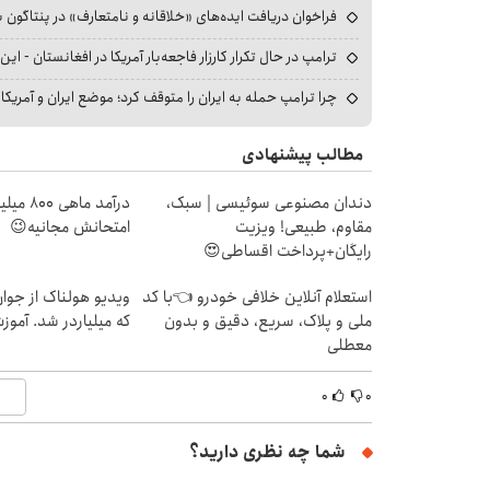
فراخوان دریافت ایده‌های «خلاقانه و نامتعارف» در پنتاگون بر
ترامپ در حال تکرار کارزار فاجعه‌بار آمریکا در افغانستان - این 
چرا ترامپ حمله به ایران را متوقف کرد؛ موضع ایران و آمریک
مطالب پیشنهادی
دندان مصنوعی سوئیسی | سبک،
درآمد ما
مقاوم، طبیعی! ویزیت
امتحانش مجانیه😉
رایگان+پرداخت اقساطی😍
استعلام آنلاین خلافی خودرو 👈با کد
ویدیو هولناک از جوا
ملی و پلاک، سریع، دقیق و بدون
که میلیاردر شد. آموز
معطلی
۰
۰
شما چه نظری دارید؟