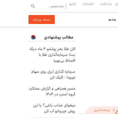
ی
یادداشت
انتشارات
آرشیو
ویدیو
نسخه روزنامه
مطالب پیشنهادی
الان طلا بخر پولشو 4 ماه دیگه
بده! سرمایه‌گذاری طلا با
اقساط بی‌بهره
سرمایه گذاری ارزی روی سهام
تویوتا - کلیک کن
مسیر همراهی و گزارش عملکرد
گروه اسنپ در ۱۴۰۴
میخوای جذاب باشی؟ یا این
پربحث‌ترین
روش چربیاتو آب کن