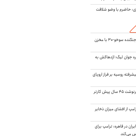
ی: حاضرم با وضو شلاقت
بُرد ۳۰۰۰ کیلومتری جنگنده سوخو-۳۰ با مخزن
ره جوان لیگ؛ اژدهاکش به
گنده پیشرفته روسیه بر فراز اروپای
ایران، ترامپ را به سرنوشت ۴۵ سال پیش کارتر
مپ از افشای میزان ذخایر
ران در قاهره: ترامپ برای
س می‌کند