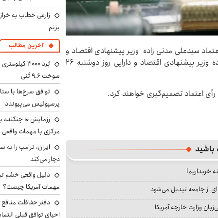
زارعی خطاب به خراز
بزنم
آخرین مطالب
عتماد سیدعلی مدنی زاده وزیر پیشنهادی اقتصاد و
دارایی گفت: جلسه بررسی صلاحیت سید علی مدنی زاده وزیر پیشنهادی اقتصاد و دارایی روز دوشنبه ۲۶
سوخت ۹.۶ تُنی
توافق سرخ‌ها با ستا
 رأی اعتماد تصمیم‌گیری خواهند کرد.
پرسپولیس می‌پیوندد
رزمایش ۱۰ جن
مرکزی با مهمات واقعی
 باشید
دچار می‌کند
نه خریداریم!
دلیل واقعی خشم ترا
مهمات آمریکا چیست؟
ای از جامعه تبدیل می‌شود
دفتر حفاظت منافع ای
بان وزارت خارجه آمریکا
احیای توافق قبلی التما