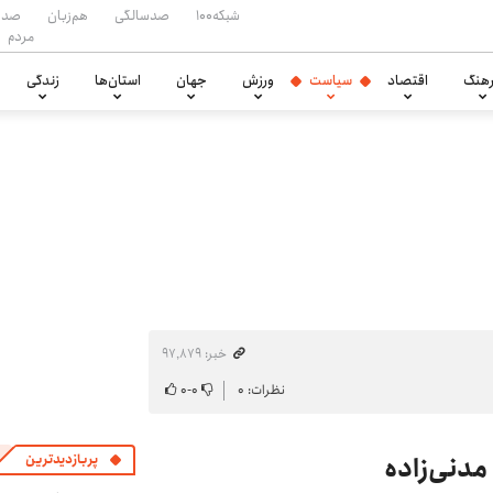
شبکه۱۰۰
صدسالگی
هم‌زبان
صدا
مردم
هنگ
اقتصاد
سیاست
ورزش
جهان
استان‌ها
زندگی
خبر: ۹۷٬۸۷۹
نظرات: ۰
۰
-
۰
مدنی‌زاده
پربازدیدترین