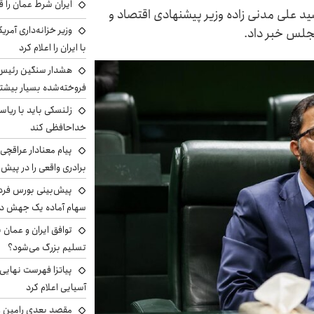
ایران شرط عمان را ق
د علی مدنی زاده وزیر پیشنهادی اقتصاد و
وزیر خزانه‌داری آمری
با ایران را اعلام کرد
هشدار سنگین رئیس ا
فروخته‌شده بسیار بیشتر
زلنسکی باید با ریا
خداحافظی کند
پیام معنادار عراقچی:
برادری واقعی را در پیش 
سهام آماده یک جهش د
توافق ایران و عمان ب
تسلیم بزرگ می‌شود؟
پیاتزا فهرست نهایی 
آسیایی اعلام کرد
مقصد بعدی رامین رض