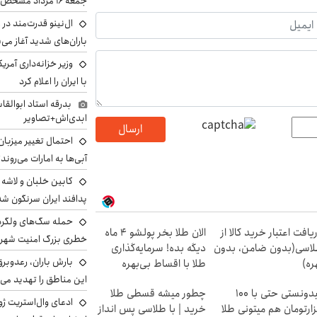
جمعه ۱۶ مرداد مشخص شد
ال‌نینو قدرت‌مند در 
باران‌های شدید آغاز می
وزیر خزانه‌داری آمری
با ایران را اعلام کرد
بدرقه استاد ابوالقا
ابدی‌اش+تصاویر
ارسال
احتمال تغییر میزبان
آبی‌ها به امارات می‌روند
پدافند ایران سرنگون شد
یافت اعتبار خرید کالا از
الان طلا بخر پولشو 4 ماه
خطری بزرگ امنیت شهرون
اسی(بدون ضامن، بدون
دیگه بده! سرمایه‌گذاری
بارش باران، رعدوبر
ره)
طلا با اقساط بی‌بهره
این مناطق را تهدید می‌
میدونستی حتی با ۱۰۰
چطور میشه قسطی طلا
ادعای وال‌استریت ژو
ارتومان هم میتونی طلا
خرید | با طلاسی پس انداز