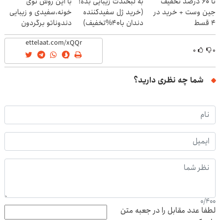
تا 60 درصد تخفیف
به لبخندت زیبایی بده!
با این روش توی
جین وست + خرید در
(خرید ژل سفیدکننده
خونه،سفیدی و زیبایی
4 قسط
دندان با40%تخفیف)
دندوناتو برگردون
(40%off)
۰
۰
شما چه نظری دارید؟
0
/
400
لطفا عدد مقابل را در جعبه متن