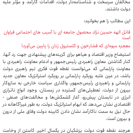
مخالفان سرسخت و شناسنامه‌دار دولت، اقدامات کارآمد و مؤثر علیه
دولت داشتند.
این مطالب را هم بخوانید:
قاتل الهه حسین نژاد محصول جامعه ای با آسیب های اجتماعی فراوان
است
معجزه میوه‌ای که فشارخون و کلسترول زنان را پایین می‌آورد!
استیضاح وزیر اقتصاد و هیاهو برای گزینه‌های پیشنهادی جهت رد آنها،
کنار گذاشتن معاون راهبردی رئیس‌جمهور و ادغام معاونت راهبردی با
معاونت پارلمانی که می‌توانست نقطه قوت فکری تیم راهبری دولت
باشد، در عین غلبه رویکرد پارلمانی بر رویکرد استراتژیک معاون جدید
پارلمانی و راهبردی رئیس‌جمهور، واگذاری سیاست خارجی به سازوکار
بیرون از دولت، تعطیلی‌های گسترده در زمستان، وجود انواع ناترازی
انرژی در تابستان پیش‌رو، آغاز کشمکش‌ها و مخالفت‌های صنفی -
اقتصادی نشان می‌دهد که ابهام استراتژیک دولت، به طور غیرآگاهانه در
حال نیل به سمت ناکارآمد نشان دادن کابینه دولت وفاق ملی از درون
و بیرون است.
هرچند نقطه قوت دولت پزشکیان در یکسال اخیر، کاستن از وخامت