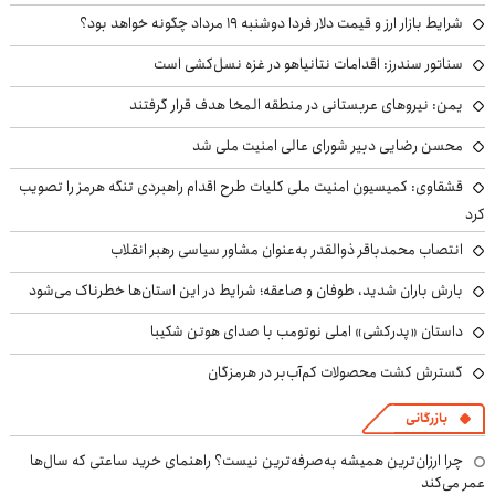
شرایط بازار ارز و قیمت دلار فردا دوشنبه ۱۹ مرداد چگونه خواهد بود؟
سناتور سندرز: اقدامات نتانیاهو در غزه نسل‌کشی است
یمن: نیروهای عربستانی در منطقه المخا هدف قرار گرفتند
محسن رضایی دبیر شورای عالی امنیت ملی شد
قشقاوی: کمیسیون امنیت ملی کلیات طرح اقدام راهبردی تنگه هرمز را تصویب
کرد
انتصاب محمدباقر ذوالقدر به‌عنوان مشاور سیاسی رهبر انقلاب
بارش باران شدید، طوفان و صاعقه؛ شرایط در این استان‌ها خطرناک می‌شود
داستان «پدرکشی» املی نوتومب با صدای هوتن شکیبا
گسترش کشت محصولات کم‌آب‌بر در هرمزگان
بازرگانی
چرا ارزان‌ترین همیشه به‌صرفه‌ترین نیست؟ راهنمای خرید ساعتی که سال‌ها
عمر می‌کند