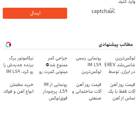
وارد کنید
ارسال
مطالب پیشنهادی
لوکس‌ترین
رونمایی رسمی
جراحی کمر
نیکاموتور برگ
شاسی‌بلند EREV
IM LS9
ممنوع شد⛔
برنده جدیدش را
در ایران، توسط
لوکس‌ترین
میتونی کمرت رو
رو کرد، IM LS9
نیکا موتور
EREV در ایران
در منزل درمان
رسماً وارد بازار
قیمت روز آهن
قیمت روز آهن
رونمایی از IM
خرید مطمئن
رونمایی شد!
کنی! 👈🏻
ایران شد
آلات فقط با یک
آلات ساختمانی و
LS9، پرچم‌دار
انواع آهن و فولاد
پرسش‌نامه
تماس از آهن
صنعتی
فوق‌لوکس
پرایس
EREV وارد بازار
ایران شد