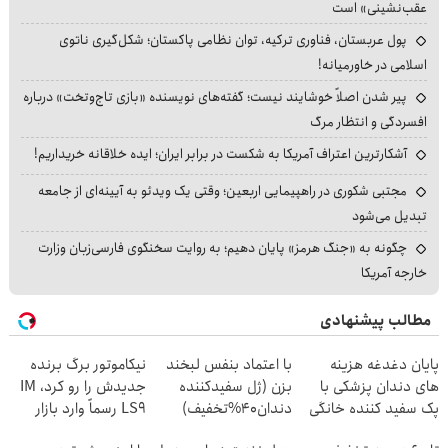
عقب‌نشینی» است
پول عربستان، فناوری ترکیه، توان نظامی پاکستان؛ شکل‌گیری ناتوی
اسلامی در خاورمیانه!
پیر شدن اصلاً خوشایند نیست؛ گفته‌های نویسنده «بازی تاج‌وتخت» درباره
افسردگی و انتظار مرگ
آشکارترین اعتراف آمریکا به شکست در برابر ایران؛ ایده خلاقانه خریداریم!
مجتبی شکوری در راهپیمایی اربعین؛ وقتی یک ویدئو به آیینه‌ای از جامعه
تبدیل می‌شود
چگونه به «جنگ هرمز» پایان دهیم؛ به روایت سخنگوی فارسی‌زبان وزارت
خارجه آمریکا
مطالب پیشنهادی
پایان دغدغه هزینه
با اعتماد بنفس لبخند
نیکاموتور برگ برنده
های دندان پزشکی با
بزن (ژل سفیدکننده
جدیدش را رو کرد، IM
پک سفید کننده خانگی
دندان40%تخفیف)
LS9 رسماً وارد بازار
ایران شد