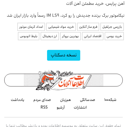
آهن پرایس، خرید مطمئن آهن آلات
نیکاموتور برگ برنده جدیدش را رو کرد، IM LS9 رسماً وارد بازار ایران شد
بازرسی جرثقیل
فرم ساز آنلاین
خرید مواد شیمیایی
امداد کرمان موتور
خرید یوسی
اقتصاد ایرانی
بهترین بروکر
ارز دیجیتال
بلیط اتوبوس
نسخه دسکتاپ
شبکه۱۰۰
صدسالگی
هم‌زبان
صدای مردم
یادداشت
انتشارات
آرشیو
RSS
تمام حقوق این سایت متعلق به موسسه اطلاعات بوده و بازنشر مطالب تنها با