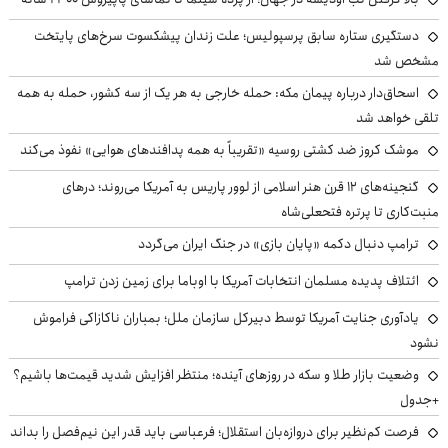
دستگیری ستاره سابق پرسپولیس؛ علت زندان پیشکسوت سرخ‌های پایتخت
مشخص شد
اسحاق‌دار درباره پیمان مکه: حمله خارجی به هر یک از سه کشور، حمله به همه
تلقی خواهد شد
موشک کروز ضد کشتی روسیه «تقریباً به همه پدافندهای هوایی» نفوذ می‌کند
گنجینه‌های ۱۲ قرن هنر اسلامی از لوور پاریس به آمریکا می‌روند؛ درهای
منبت‌کاری تا پرتره فتحعلی‌شاه
ترامپ دنبال دکمه «پایان بازی» در جنگ ایران می‌گردد
ائتلاف پدیده مسلمان انتخابات آمریکا با اوباما برای زمین زدن ترامپ
یادآوری جنایت آمریکا توسط دبیرکل سازمان ملل؛ بمباران ناکازاکی فراموش
نشود
وضعیت بازار طلا و سکه در روزهای آینده؛ منتظر افزایش شدید قیمت‌ها باشیم؟
+جدول
فرصت کم‌نظیر برای دروازه‌بان استقلال؛ فرعباسی باید قدر این نیم‌فصل را بداند