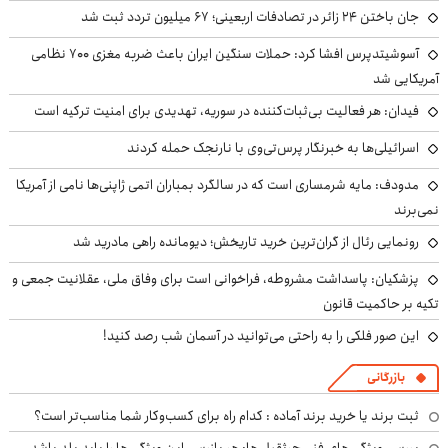
جان باختن ۲۴ زائر در تصادفات اربعینی؛ ۶۷ میلیون تردد ثبت شد
آسوشیتدپرس افشا کرد: حملات سنگین ایران باعث ضربه مغزی ۷۰۰ نظامی
آمریکایی شد
فیدان: هر فعالیت بی‌ثبات‌کننده در سوریه، تهدیدی برای امنیت ترکیه است
اسرائیلی‌ها به خبرنگار پرس‌تی‌وی با نارنجک حمله کردند
مدودف: مایه شرمساری است که در سالگرد بمباران اتمی ژاپنی‌ها نامی از آمریکا
نمی‌برند
رونمایی رئال از گران‌ترین خرید تاریخش؛ دیومانده راهی مادرید شد
پزشکیان: پاسداشت مشروطه، فراخوانی است برای وفاق ملی، عقلانیت جمعی و
تکیه بر حاکمیت قانون
این صور فلکی را به راحتی می‌توانید در آسمان شب رصد کنید!
بازرگانی
ثبت برند یا خرید برند آماده : کدام راه برای کسب‌وکار شما مناسب‌تر است؟
بررسی ویژگی های فنی جرثقیل ها: هر بازرسی این ویژگی ها را باید بلد باشد