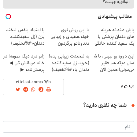
«توافق» چیست؟
مطالب پیشنهادی
پایان دغدغه هزینه
با این روش توی
با اعتماد بنفس لبخند
های دندان پزشکی با
خونه،سفیدی و زیبایی
بزن (ژل سفیدکننده
پک سفید کننده خانگی
دندوناتو برگردون
دندان40%تخفیف)
(40%off)
این دوره رو نبینی، تا 5
به لبخندت زیبایی بده!
زانو درد دیگه تمومه! در
سال دیگه هم فقیر
(خرید ژل سفیدکننده
خانه درمانش کن ◀
می‌مونی! همین الان
دندان با40%تخفیف)
پرسش‌نامه ▶
ثبت نام کن
۴
۱
شما چه نظری دارید؟