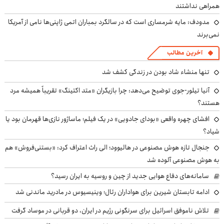
همراهی نداشتند
مدودف: مایه شرمساری است که در سالگرد بمباران اتمی ژاپنی‌ها نامی از آمریکا
نمی‌برند
آخرین مطالب
تنها منشاء شاد بودن در زندگی کشف شد
آنیا تیلور-جوی توضیح می‌دهد: چرا بازیگران «متد اکتینگ» تقریباً همیشه مرد
هستند؟
افشای چهره واقعی «بودای جادویی» در یک فیلم؛ ماساژور نازی‌ها قهرمان بود یا
شیاد؟
جنجال تازه هوش مصنوعی در هالیوود؛ الی راث اعتراف کرد: «بستنی‌فروش» هم
به هوش مصنوعی آلوده شد
سامانه‌های دفاع هوایی جدید از چین و روسیه به ایران رسید؟
ادامه تابستان شیرین برای هواداران رئال؛ وینیسیوس در مادرید ماندنی شد
تلاش ناموفق اسرائیل برای سرنگونی رژیم در ایران، دو قربانی در موساد گرفت