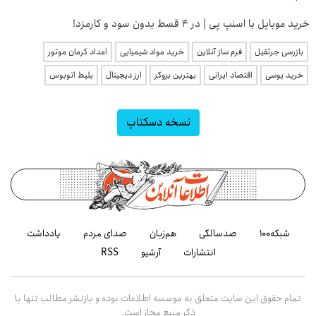
خرید موبایل با اسنپ پی | در ۴ قسط بدون سود و کارمزد!
بازرسی جرثقیل
فرم ساز آنلاین
خرید مواد شیمیایی
امداد کرمان موتور
خرید یوسی
اقتصاد ایرانی
بهترین بروکر
ارز دیجیتال
بلیط اتوبوس
نسخه دسکتاپ
شبکه۱۰۰
صدسالگی
هم‌زبان
صدای مردم
یادداشت
انتشارات
آرشیو
RSS
تمام حقوق این سایت متعلق به موسسه اطلاعات بوده و بازنشر مطالب تنها با
ذکر منبع مجاز است.