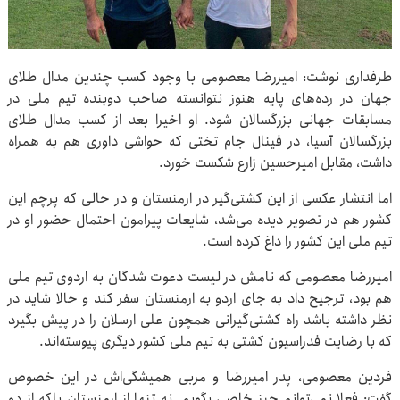
طرفداری نوشت: امیررضا معصومی با وجود کسب چندین مدال طلای
جهان در رده‌های پایه هنوز نتوانسته صاحب دوبنده تیم ملی در
مسابقات جهانی بزرگسالان شود. او اخیرا بعد از کسب مدال طلای
بزرگسالان آسیا، در فینال جام تختی که حواشی داوری هم به همراه
داشت، مقابل امیرحسین زارع شکست خورد.
اما انتشار عکسی از این کشتی‌گیر در ارمنستان و در حالی که پرچم این
کشور هم در تصویر دیده می‌شد، شایعات پیرامون احتمال حضور او در
تیم ملی این کشور را داغ کرده است.
امیررضا معصومی که نامش در لیست دعوت شدگان به اردوی تیم ملی
هم بود، ترجیح داد به جای اردو به ارمنستان سفر کند و حالا شاید در
نظر داشته باشد راه کشتی‌گیرانی همچون علی ارسلان را در پیش بگیرد
که با رضایت فدراسیون کشتی به تیم ملی کشور دیگری پیوسته‌اند.
فردین معصومی، پدر امیررضا و مربی همیشگی‌اش در این خصوص
گفت: فعلا نمی‌توانم چیز خاصی بگویم. نه تنها از ارمنستان بلکه از دو