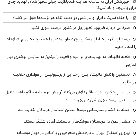
خیبرشکن ایران به سامانه هدایت ضدپارازیت چینی مجهز شد؟/ تهدید جدی
برای پاتریوت و تاد آمریکا
آیا جنگ آمریکا و ایران و باز شدن بن‌بست تنگه هرمز ماه‌ها طول می‌کشد؟
ضرغامی درباره ضرورت تغییر ریل در کشور: فرصت سوزی نکنیم
پزشکیان: اگر در خیابان مشکلی وجود دارد مقصر ما هستیم؛ مجبوریم اصلاحات
را انجام دهیم
طعنه قالیباف به تهدیدهای ترامپ: واقعیت را بپذیر/ به نمایش بیشتری نیاز
نداریم
نخستین واکنش عالیشاه پس از جدایی از پرسپولیس: از هواداران حلالیت
می‌طلبم
یوسف پزشکیان: افراد عاقل تلاش می‌کنند آرامش در منطقه حاکم باشد؛ کنترل
تورم شدنی نیست، چون شرایط پیچیده است
حمله به قشم و بندرعباس توسط معاون استاندار هرمزگان تکذیب شد
هشدار یمن به عربستان: موشک‌های بالستیک آماده شلیک هستند
پیروزی استقلال تهران با درخشش سحرخیزان و آسانی در دیدار دوستانه