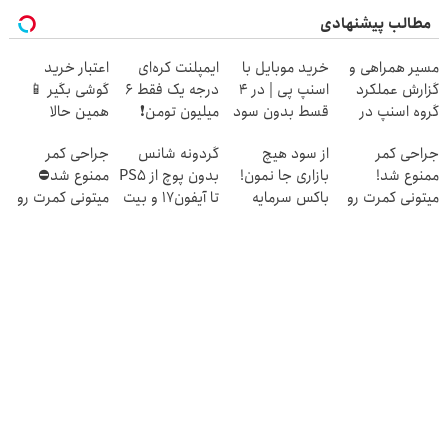
مطالب پیشنهادی
مسیر همراهی و
خرید موبایل با
ایمپلنت کره‌ای
اعتبار خرید
گزارش عملکرد
اسنپ پی | در ۴
درجه یک فقط 6
گوشی بگیر 📱
گروه اسنپ در
قسط بدون سود
میلیون تومن❗
همین حالا
۱۴۰۴
و کارمزد!
درخواست اعتبار
جراحی کمر
از سود هیچ
گردونه شانس
جراحی کمر
بده 🎯
ممنوع شد!
بازاری جا نمون!
بدون پوچ از PS5
ممنوع شد⛔
میتونی کمرت رو
باکس سرمایه
تا آیفون17 و بیت
میتونی کمرت رو
در منزل درمان
گذاری آبان تتر
کوین 🔥
در منزل درمان
کنی!
کنی! 👈🏻
((پرسش‌نامه))
پرسش‌نامه