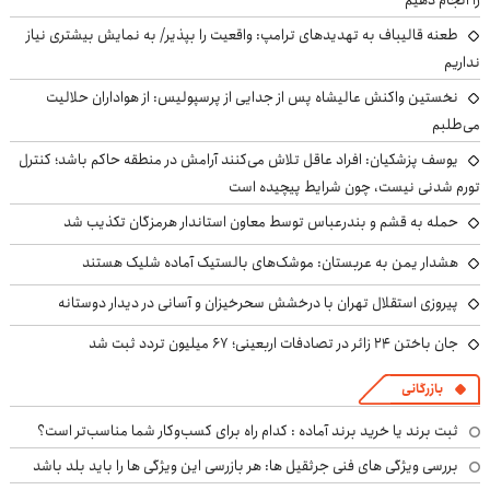
طعنه قالیباف به تهدیدهای ترامپ: واقعیت را بپذیر/ به نمایش بیشتری نیاز
نداریم
نخستین واکنش عالیشاه پس از جدایی از پرسپولیس: از هواداران حلالیت
می‌طلبم
یوسف پزشکیان: افراد عاقل تلاش می‌کنند آرامش در منطقه حاکم باشد؛ کنترل
تورم شدنی نیست، چون شرایط پیچیده است
حمله به قشم و بندرعباس توسط معاون استاندار هرمزگان تکذیب شد
هشدار یمن به عربستان: موشک‌های بالستیک آماده شلیک هستند
پیروزی استقلال تهران با درخشش سحرخیزان و آسانی در دیدار دوستانه
جان باختن ۲۴ زائر در تصادفات اربعینی؛ ۶۷ میلیون تردد ثبت شد
بازرگانی
ثبت برند یا خرید برند آماده : کدام راه برای کسب‌وکار شما مناسب‌تر است؟
بررسی ویژگی های فنی جرثقیل ها: هر بازرسی این ویژگی ها را باید بلد باشد