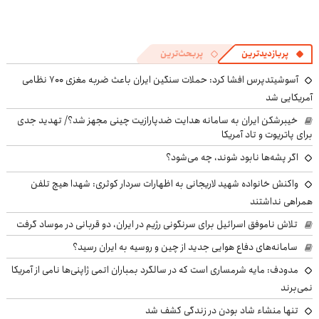
پربازدیدترین
پربحث‌ترین
آسوشیتدپرس افشا کرد: حملات سنگین ایران باعث ضربه مغزی ۷۰۰ نظامی
آمریکایی شد
خیبرشکن ایران به سامانه هدایت ضدپارازیت چینی مجهز شد؟/ تهدید جدی
برای پاتریوت و تاد آمریکا
اگر پشه‌ها نابود شوند، چه می‌شود؟
واکنش خانواده شهید لاریجانی به اظهارات سردار کوثری: شهدا هیچ تلفن
همراهی نداشتند
تلاش ناموفق اسرائیل برای سرنگونی رژیم در ایران، دو قربانی در موساد گرفت
سامانه‌های دفاع هوایی جدید از چین و روسیه به ایران رسید؟
مدودف: مایه شرمساری است که در سالگرد بمباران اتمی ژاپنی‌ها نامی از آمریکا
نمی‌برند
تنها منشاء شاد بودن در زندگی کشف شد