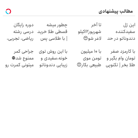
مطالب پیشنهادی
این ژل
تا آخر
چطور میشه
دوره رایگان
سفیدکننده
شهریور12کیلو
قسطی طلا خرید
درسی رشته
دندوناتو در حد
لاغر شو😍
| با طلاسی پس
ریاضی، تجربی،
لمینت سفید
انداز کنید
انسانی (رایگان
با کارمزد صفر
با 10 میلیون
با این روش توی
جراحی کمر
میکنه
بگیرش)
تومان وام بگیر و
تومن موی
خونه،سفیدی و
ممنوع شد⛔
(40%تخفیف)
طلا بخر | تکنوپی
طبیعی بکار😍
زیبایی دندوناتو
میتونی کمرت رو
برگردون
در منزل درمان
(40%off)
کنی! 👈🏻
پرسش‌نامه