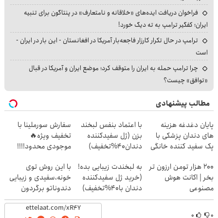
فراخوان دریافت ایده‌های «خلاقانه و نامتعارف» در پنتاگون برای تنبیه
ایران؛ کفگیر ترامپ به ته دیگ خورد!
ترامپ در حال تکرار کارزار فاجعه‌بار آمریکا در افغانستان - این بار در ایران -
است
چرا ترامپ حمله به ایران را متوقف کرد؛ موضع ایران و آمریکا در قبال
«توافق» چیست؟
مطالب پیشنهادی
پایان دغدغه هزینه
با اعتماد بنفس لبخند
سفارش سورملینا با
های دندان پزشکی با
بزن (ژل سفیدکننده
تخفیف ویژه🔥
پک سفید کننده خانگی
دندان40%تخفیف)
موجودی محدود!!!!
۲۰۰ هزار تومن ارزون تر
به لبخندت زیبایی بده!
با این روش توی
بخر | اکانت هوش
(خرید ژل سفیدکننده
خونه،سفیدی و زیبایی
مصنوعی
دندان با40%تخفیف)
دندوناتو برگردون
(40%off)
۰
۰