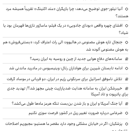
آنیا تیلور-جوی توضیح می‌دهد: چرا بازیگران «متد اکتینگ» تقریباً همیشه مرد
هستند؟
افشای چهره واقعی «بودای جادویی» در یک فیلم؛ ماساژور نازی‌ها قهرمان بود یا
شیاد؟
جنجال تازه هوش مصنوعی در هالیوود؛ الی راث اعتراف کرد: «بستنی‌فروش» هم
به هوش مصنوعی آلوده شد
سامانه‌های دفاع هوایی جدید از چین و روسیه به ایران رسید؟
ادامه تابستان شیرین برای هواداران رئال؛ وینیسیوس در مادرید ماندنی شد
تلاش ناموفق اسرائیل برای سرنگونی رژیم در ایران، دو قربانی در موساد گرفت
خیبرشکن ایران به سامانه هدایت ضدپارازیت چینی مجهز شد؟/ تهدید جدی
برای پاتریوت و تاد آمریکا
آیا جنگ آمریکا و ایران و باز شدن بن‌بست تنگه هرمز ماه‌ها طول می‌کشد؟
ضرغامی درباره ضرورت تغییر ریل در کشور: فرصت سوزی نکنیم
پزشکیان: اگر در خیابان مشکلی وجود دارد مقصر ما هستیم؛ مجبوریم اصلاحات
را انجام دهیم