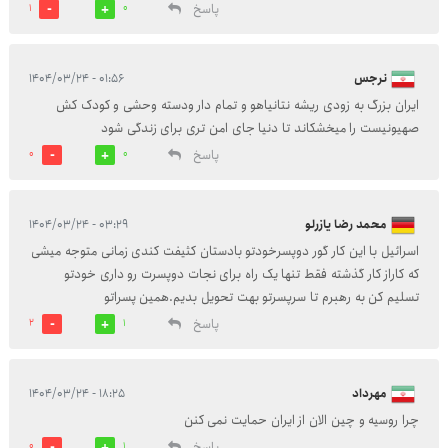
پاسخ
1
0
نرجس
۰۱:۵۶ - ۱۴۰۴/۰۳/۲۴
ایران بزرگ به زودی ریشه نتانیاهو و تمام دار ودسته وحشی و کودک کش
صهیونیست را میخشکاند تا دنیا جای امن تری برای زندگی شود
پاسخ
0
0
محمد رضا یازرلو
۰۳:۲۹ - ۱۴۰۴/۰۳/۲۴
اسرائیل با این کار گور دوپسرخودتو بادستان کثیفت کندی زمانی متوجه میشی
که کاراز کار گذشته فقط تنها یک راه برای نجات دوپسرت رو داری خودتو
تسلیم کن به رهبرم تا سرپسرتو بهت تحویل بدیم.همین پسراتو
پاسخ
2
1
مهرداد
۱۸:۲۵ - ۱۴۰۴/۰۳/۲۴
چرا روسیه و چین الان از ایران حمایت نمی کنن
پاسخ
0
1