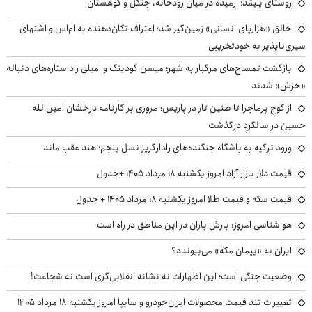
روستای پـِیمُد؛ آرمیده در میان رودخانه، جنگل و کوهستان
خالق «هزارپای انسانی» زمین‌گیر شد؛ اعتراف تکان‌دهنده به ام‌اس و اشتهای
سیری‌ناپذیر به خودتخریبی
بازگشت تمساح‌های مرگبار به شهر؛ میسن گودینگ و امیلی راد ستاره‌های دنباله
«خزش» شدند
از کوچ‌ پرماجرا تا طنین تار در پاریس؛ مروری بر کارنامه درخشان امین‌الله
حسین در سالگرد درگذشت
ورود ترکیه به باشگاه جنگنده‌های رادارگریز نسل پنجم؛ هند عقب ماند
قیمت دلار بازار آزاد امروز یکشنبه ۱۸ مرداد ۱۴۰۵ +جدول
قیمت سکه و قیمت طلا امروز یکشنبه ۱۸ مرداد ۱۴۰۵ + جدول
هواشناسی امروز: بارش باران در این مناطق در راه است
ایران به «پیمان مکه» می‌پیوندد؟
وضعیت جنگی است؛ این اظهارات نه نشانه انقلابی‌گری است نه شجاعت!
تغییرات تند قیمت محصولات ایران‌خودرو و سایپا امروز یکشنبه ۱۸ مرداد ۱۴۰۵