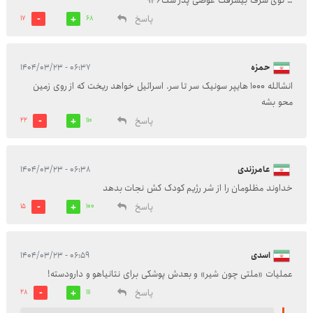
… توی شرف بیشرفت عوضی پدر سگ946
پاسخ
17
68
حمزه
۰۶:۳۷ - ۱۴۰۴/۰۳/۲۳
انشالله 1000 هایپر سونیک سر تا سر. اسرائیل خواهد ریخت که از روی زمین
محو بشه
پاسخ
22
110
عامرزندی
۰۶:۳۸ - ۱۴۰۴/۰۳/۲۳
خداوند مظلومان را از شر رژیم کودک کش نجات بدهد
پاسخ
15
100
اسدی
۰۶:۵۹ - ۱۴۰۴/۰۳/۲۳
عملیات «ملتی چون شیر» و بعدش پوشکی برای نتانیاهو و دارودسته!
پاسخ
28
111