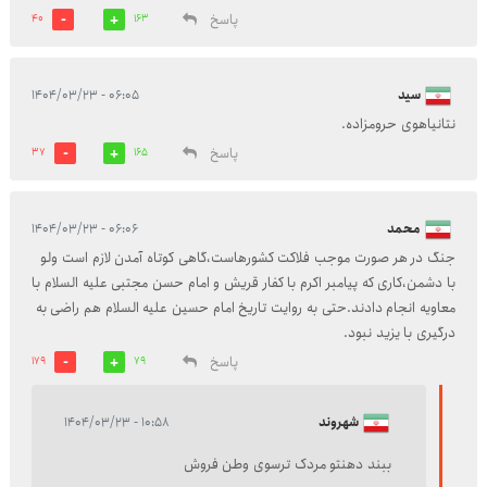
پاسخ
40
163
سید
۰۶:۰۵ - ۱۴۰۴/۰۳/۲۳
نتانیاهوی حرومزاده.
پاسخ
37
165
محمد
۰۶:۰۶ - ۱۴۰۴/۰۳/۲۳
جنگ در هر صورت موجب فلاکت کشورهاست،گاهی کوتاه آمدن لازم است ولو
با دشمن،کاری که پیامبر اکرم با کفار قریش و امام حسن مجتبی علیه السلام با
معاویه انجام دادند.حتی به روایت تاریخ امام حسین علیه السلام هم راضی به
درگیری با یزید نبود.
پاسخ
179
79
شهروند
۱۰:۵۸ - ۱۴۰۴/۰۳/۲۳
ببند دهنتو مردک ترسوی وطن فروش