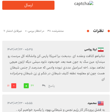
ارسال
نظرات
منتشرشده: 38
در انتظار بررسی: 0
غیرقابل انتشار: 7
لیلا رواسی
۰۵:۳۵ - ۱۴۰۴/۰۳/۲۳
نتانیاهو کثافت وعقده ای ،بدبخت برا امریکا پارس کن وانشالله کل مردمت رو
میندازه عین سگ به جون همه بعد خودبخود نابود میشی دیگه ازتون هیچی
نخاهد موند .اخه اسراعیل عددی نبوده وادمی که صدرصد از جنس شیطان
هست چون تو معلومه نطفه کثیف شیطان در شکم ی زن شیطان وحرامزاده
ای
پاسخ
51
167
محمود
۰۵:۵۵ - ۱۴۰۴/۰۳/۲۳
به فضل پروردگار کار رژیم نجس و شیطانی،یهود را یکسره خواهیم کرد .