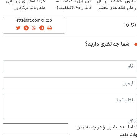
میلیون تخفیف | ارسال
بزن (ژل سفیدکننده
خونه،سفیدی و زیبایی
از داروخانه های معتبر
دندان40%تخفیف)
دندوناتو برگردون
(40%off)
۱۱
۴
شما چه نظری دارید؟
0
/
400
لطفا عدد مقابل را در جعبه متن
وارد کنید