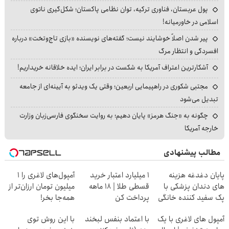
پول عربستان، فناوری ترکیه، توان نظامی پاکستان؛ شکل‌گیری ناتوی
اسلامی در خاورمیانه!
پیر شدن اصلاً خوشایند نیست؛ گفته‌های نویسنده «بازی تاج‌وتخت» درباره
افسردگی و انتظار مرگ
آشکارترین اعتراف آمریکا به شکست در برابر ایران؛ ایده خلاقانه خریداریم!
مجتبی شکوری در راهپیمایی اربعین؛ وقتی یک ویدئو به آیینه‌ای از جامعه
تبدیل می‌شود
چگونه به «جنگ هرمز» پایان دهیم؛ به روایت سخنگوی فارسی‌زبان وزارت
خارجه آمریکا
مطالب پیشنهادی
پایان دغدغه هزینه
۱ میلیارد اعتبار خرید
آمپول‌های لاغری را ۱
های دندان پزشکی با
قسطی طلا | ۱۸ ماهه
میلیون تومان ارزان‌تر از
پک سفید کننده خانگی
پرداخت کن
همه‌جا بخر!
آمپول های لاغری با یک
با اعتماد بنفس لبخند
با این روش توی