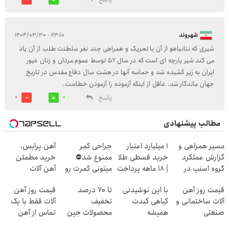
شهروند
۲۳:۱۰ - ۱۴۰۴/۰۳/۳۰
شیری که نتانیاهو از آن با تحریک و همراهی چند نفر سلطنت طلب از آن یاد
می کند شیر پارچه ای است که در سال ۵۷ توسط عموم مردان و زنان غیور
ایران به زیر کشیده شد و حماسه آنها در هشت سال دفاع مقدس در تاریخ
جهان ماندگار شد. غافل از اینکه آزموده را آزمودن خطاست.
پاسخ
0
0
مطالب پیشنهادی
مسیر همراهی و
۱ میلیارد اعتبار
جراحی کمر
آهن پرایس،
گزارش عملکرد
خرید قسطی طلا
ممنوع شد⛔
خرید مطمئن
گروه اسنپ در
| ۱۸ ماهه پرداخت
میتونی کمرت رو
آهن آلات
۱۴۰۴
کن
در منزل درمان
قیمت روز آهن
با این نوشیدنی
تا 70 درصد
قیمت روز آهن
کنی! 👈🏻
آلات ساختمانی و
گیاهی کبدت
تخفیف
آلات فقط با یک
پرسش‌نامه
صنعتی
همیشه
محصولات جین
تماس از آهن
پرقدرته55%تخفیف
وست + خرید در
پرایس