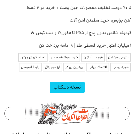
تا 70 درصد تخفیف محصولات جین وست + خرید در 4 قسط
آهن پرایس، خرید مطمئن آهن آلات
گردونه شانس بدون پوچ از PS5 تا آیفون17 و بیت کوین 🔥
۱ میلیارد اعتبار خرید قسطی طلا | ۱۸ ماهه پرداخت کن
بازرسی جرثقیل
فرم ساز آنلاین
خرید مواد شیمیایی
امداد کرمان موتور
خرید یوسی
اقتصاد ایرانی
بهترین بروکر
ارز دیجیتال
بلیط اتوبوس
نسخه دسکتاپ