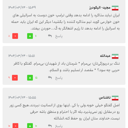
مجید- الیگودرز
۱۵:۴۹ - ۱۴۰۴/۰۳/۲۴
ایران نباید مذاکره را ادامه بدهد وقتی ترامپ خون دوست به اسرائیلی های
خون خوار می گوید تیم مذاکره کننده را بکشید! دیگر این که ایران باید حمله
به اسرائیل را ادامه بدهد تا رژیم اشغالگر به گُ...حوردن بیفتد.
پاسخ
8
11
عبدالله
۱۵:۵۱ - ۱۴۰۴/۰۳/۲۴
ننگ بر دریوزگی‌تان؛ بی‌مرام * شرمتان باد از شهیدان؛ بی‌مرام. گفتگو با کافر
حربی چه سود؟ * مقصد ار تسلیم باشد و السلام.
پاسخ
9
15
ناشناس
۱۵:۵۵ - ۱۴۰۴/۰۳/۲۴
اصل گفتگو خیلی خوبه.ولی با کی .اینها بوی از انسانیت نبردند.هیچ کسی زور
رو در مقابل زور نمی‌پذیرد.بله اگر با احترام و منطق باشه حرفی
نیست.خداوند منان ایران رو حفظ کنه.انشالله
پاسخ
10
10