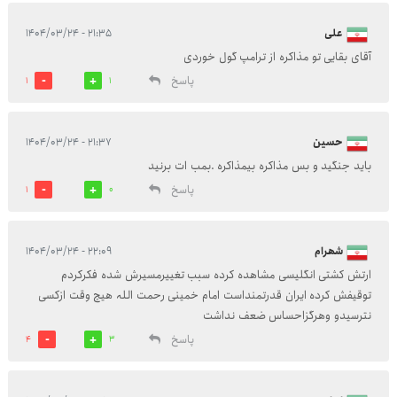
علی
۲۱:۳۵ - ۱۴۰۴/۰۳/۲۴
آقای بقایی تو مذاکره از ترامپ گول خوردی
پاسخ
1
1
حسین
۲۱:۳۷ - ۱۴۰۴/۰۳/۲۴
باید جنگید و بس مذاکره بیمذاکره .بمب ات برنید
پاسخ
1
0
شھرام
۲۲:۰۹ - ۱۴۰۴/۰۳/۲۴
ارتش کشتی انگلیسی مشاھدہ کردہ سبب تغییرمسیرش شدہ فکرکردم
توقیفش کردہ ایران قدرتمنداست امام خمینی رحمت اللہ ھیچ وقت ازکسی
نترسیدو وھرگزاحساس ضعف نداشت
پاسخ
4
3