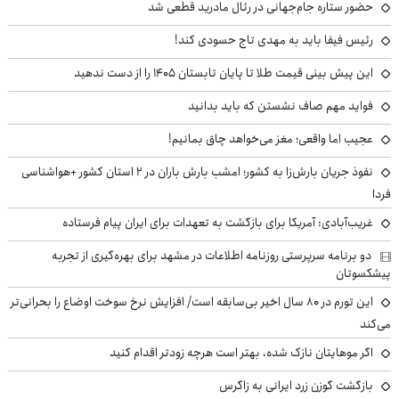
حضور ستاره جام‌جهانی در رئال مادرید قطعی شد
رئیس فیفا باید به مهدی تاج حسودی کند!
این پیش بینی قیمت طلا تا پایان تابستان ۱۴۰۵ را از دست ندهید
فواید مهم صاف نشستن که باید بدانید
عجیب اما واقعی؛ مغز می‌خواهد چاق بمانیم!
نفوذ جریان بارش‌زا به کشور؛ امشب بارش باران در ۲ استان کشور +هواشناسی
فردا
غریب‌آبادی: آمریکا برای بازگشت به تعهدات برای ایران پیام فرستاده
دو برنامه سرپرستی روزنامه اطلاعات در مشهد برای بهره‌گیری از تجربه
پیشکسوتان
این تورم در ۸۰ سال اخیر بی‌سابقه است/ افزایش نرخ سوخت اوضاع را بحرانی‌تر
می‌کند
اگر موهایتان نازک شده، بهتر است هرچه زودتر اقدام کنید
بازگشت گوزن زرد ایرانی به زاگرس