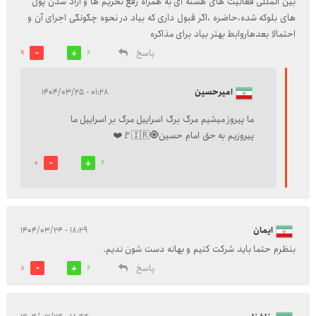
بین المللی فعالیت های هسته ای به همراه رفع تحریم ها و آزاد شدن پول
های بلوکه شده،حاضره ،اگر قبول داری که بیاد در نحوه چگونگی اجرای آن و
احتمالا بعدهاروابط بهتر بیاد برای مذاکره
پاسخ
9
6
امیرحسین
۰۱:۲۸ - ۱۴۰۴/۰۳/۲۵
ما پیروز میشیم مرگ برگ اسراییل مرگ بر اسراییل ما
پیروزیم به حق امام حسین🧿🇮🇷🚩❤️
0
6
ایمان
۱۸:۲۹ - ۱۴۰۴/۰۳/۲۴
بنظرم حتما باید شرکت کنیم و بهانه دست شون ندیم.
پاسخ
8
6