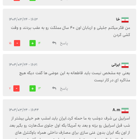
خا
۱۶:۱۳ - ۱۴۰۴/۰۳/۲۴
من فکر میکنم جلیلی و اربابان اون 40 سال مملکت رو به عقب بردند و وقت
کشی کردن
پاسخ
15
14
ایرانی
۱۶:۲۱ - ۱۴۰۴/۰۳/۲۴
یعنی چه مشخص نیست باید قاطعانه به این عوضی ها گفت دیگه هیچ
مذاکره ای در کار نیست
پاسخ
7
13
۱۶:۴۴ - ۱۴۰۴/۰۳/۲۴
A.m
اسراییل بی شرف دوشب به ما حمله کرد.ایران باید امشب هم خیلی بیشتر از
شب قبل اسراییل رو بزنه و بعد به آمریکا بگه اول جلوی سگ‌هارت رو بگیر بعد
از اون بگه ایران بدون غنی سازی برای مصارف داخلی همراه باوکنترل های