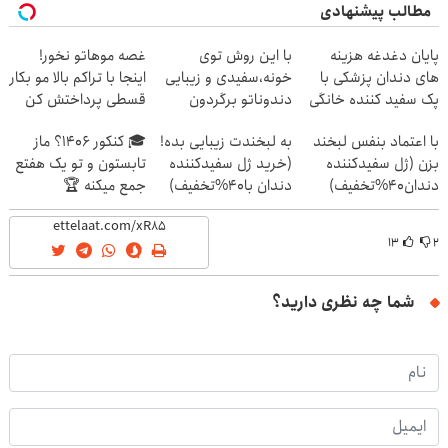
مطالب پیشنهادی
پایان دغدغه هزینه
با این روش توی
غصه موهاتو نخور!
های دندان پزشکی با
خونه،سفیدی و زیبایی
اینجا با تراکم بالا مو بکار
پک سفید کننده خانگی
دندوناتو برگردون
قسطی پرداختش کن
(40%off)
با اعتماد بنفس لبخند
به لبخندت زیبایی بده!
🎓 کنکور ۱۴۰6؟ ماز
بزن (ژل سفیدکننده
(خرید ژل سفیدکننده
تابستون و تو یک هفتع
دندان40%تخفیف)
دندان با40%تخفیف)
جمع میکنه 🏆
۱۳
۲
شما چه نظری دارید؟