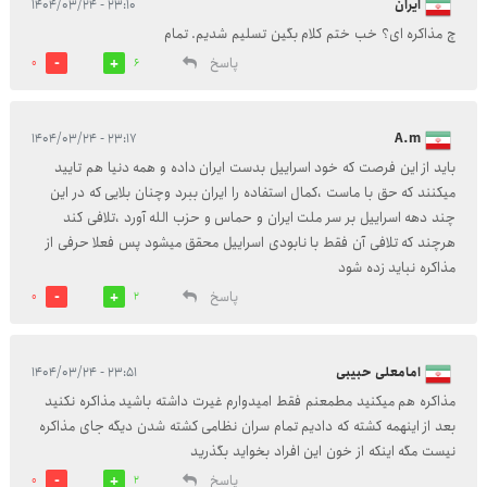
ایران
۲۳:۱۰ - ۱۴۰۴/۰۳/۲۴
چ مذاکره ای؟ خب ختم کلام بگین تسلیم شدیم. تمام
پاسخ
0
6
۲۳:۱۷ - ۱۴۰۴/۰۳/۲۴
A.m
باید از این فرصت که خود اسراییل بدست ایران داده و همه دنیا هم تایید
میکنند که حق با ماست ،کمال استفاده را ایران ببرد وچنان بلایی که در این
چند دهه اسراییل بر سر ملت ایران و حماس و حزب الله آورد ،تلافی کند
هرچند که تلافی آن فقط با نابودی اسراییل محقق میشود پس فعلا حرفی از
مذاکره نباید زده شود
پاسخ
0
2
امامعلی حبیبی
۲۳:۵۱ - ۱۴۰۴/۰۳/۲۴
مذاکره هم میکنید مطمعنم فقط امیدوارم غیرت داشته باشید مذاکره نکنید
بعد از اینهمه کشته که دادیم تمام سران نظامی کشته شدن دیگه جای مذاکره
نیست مگه اینکه از خون این افراد بخواید بگذرید
پاسخ
0
2