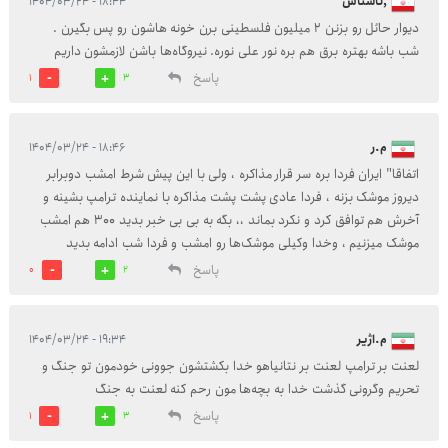
,ناشناس
۱۸:۴۴ - ۱۴۰۴/۰۳/۲۴
دیوار حائل رو بزنن ۲ میلیون فلسطینی برن خونه هاشون رو پس بگیرن .
شب باشه بهتره برق هم بره نور علی نوره. نیروگاه‌ها باشن لازمشون داریم
پاسخ
1
3
م.ر
۱۸:۴۶ - ۱۴۰۴/۰۳/۲۴
اتفاقا" ایران فردا بره سر قرار مذاکره ، ولی با این پیش شرط امشب دوبرابر
دیروز موشک بزنه ، فردا عادی پشت پشت مذاکره با نماینده ترامپ بشینه و
آخرش هم توافق کرد و نکرد بماند ،، بگه به بی بی خبر بدید ۳۰۰ هم امشب
موشک میزنیم ، وخدا وکیلی موشک‌ها رو امشب و فردا شب ادامه بدید‌
پاسخ
0
2
م‌.اژیر
۱۹:۳۴ - ۱۴۰۴/۰۳/۲۴
لعنت بر ترامپ لعنت بر نتانیاهو خدا بکشتشون جوونی خودمون تو جنگ و
تحریم وگرونی گذشت خدا به بچه‌ها مون رحم کنه لعنت به جنگ
پاسخ
1
3