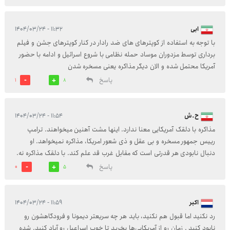
ابی
۱۱:۳۲ - ۱۴۰۴/۰۳/۲۴
با توجه به استفاده از کوپترهای های ضد رادار در کنار کوپترهای جشن و فیلم
برداری توسط مزدوران موساد حمله نظامی با شروع اسرائیل و ادامه با حضور
آمریکا محتمل شده و الان دیگر مذاکره یعنی مسخره شدن
پاسخ
1
8
ح.ش
۱۱:۵۴ - ۱۴۰۴/۰۳/۲۴
مذاکره با دلقک آمریکایی معنا ندارد. اینها مشت آهنین میخواهند. ترامپ
رییس جمهور مسخره و بی عقل و ذی شعور امریکا، مذاکره نمیخواهد. او
دنبال نابودی هر قدرتی است که مقابل غرب قد علم کند. با دلقک مذاکره نه.
پاسخ
0
5
اکبر
۱۱:۵۹ - ۱۴۰۴/۰۳/۲۴
رد نکنید اما قبول هم نکنید، باید هر چه سریعتر دیمونا و فرودگاهشون رو
نابود کنید . زمان رو از آمریکایی‌ها بخرید تا خوب اسراعیل رو آباد کنید. شده