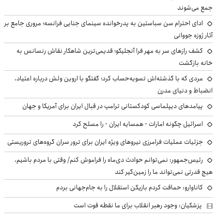
جمع می‌شوند
ادای احترام سن سباستین به پدرخوانده سینمای جنایی فرانسه؛ مروری جامع بر
آثار ژوزه جووانی
کشف رازهای سر به مهر فرا آنجلیکو؛ قدیمی‌ترین شاهکار نقاش رنسانس به
خانه بازگشت
مردی که با گذشته‌اش تسویه‌حساب کرد؛ گفتگو با اروین ولش درباره اعتیاد،
انضباط و دنیای مدرن
پیامدهای دیپلماسی کودکستانی ترامپ در قبال ایران برای آمریکا و جهان
اسرائیل چگونه امارات - همسایه ایران - را مسلح کرد
جزئیات عملیات فرامرزی نیروهای ویژه ایران برای ترور سران گروه‌های تروریستی
رئیس‌جمهور: نمی‌توانم حوادث دی‌ماه را فراموش کنم/ وقتی با مردم باشیم،
هیچ قدرتی نمی‌تواند ما را زمین‌گیر کند
کاناوارو: حماقت کردم بازیکن استقلال را به جام‌جهانی بردم
پزشکیان: وجود رهبر انقلاب برای ما نقطه قوت است