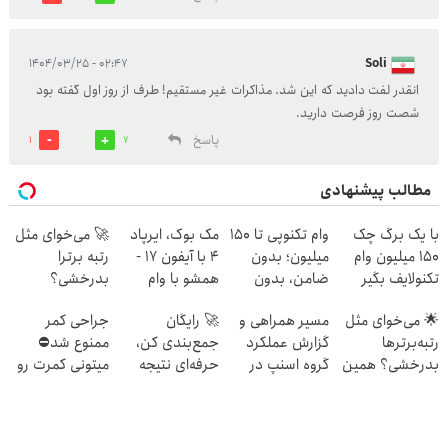
۰۲:۴۷ - ۱۴۰۴/۰۳/۲۵
Soli
انقدر لفت دادید که این شد. مذاکرات غیر مستقیم! طرف از روز اول گفته بود
شصت روز فرصت دارید.
پاسخ
1
7
مطالب پیشنهادی
با یک برگ چک
وام تکنوپی تا ۱۵۰
مک بوک، ایرپاد
🚀 می‌خوای مثل
150 میلیون وام
میلیون؛ بدون
4 با آیفون 17 -
رتبه برترا
تکنولایف بگیر
ضامن، بدون
همشو با وام
بدرخشی؟
دردسر
تکنولایف بخر
جمع‌بندی
🌟 می‌خوای مثل
مسیر همراهی و
🚀 رایگان
جراحی کمر
تابستون رایگان
رتبه‌برترها
گزارش عملکرد
جمع‌بندی کن،
ممنوع شد⛔
ماز 📚
بدرخشی؟ همین
گروه اسنپ در
حرفه‌ای نتیجه
میتونی کمرت رو
الان دوره جت ماز
۱۴۰۴
بگیر و رتبه برتر
در منزل درمان
رو شروع ک
شو!
کنی! 👈🏻
پرسش‌نامه