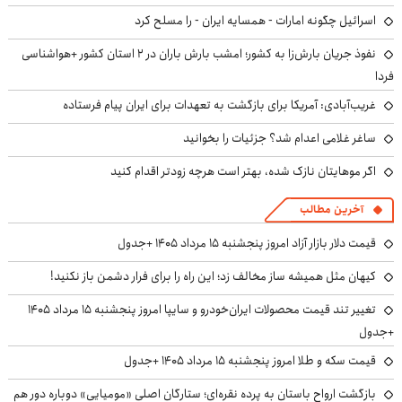
اسرائیل چگونه امارات - همسایه ایران - را مسلح کرد
نفوذ جریان بارش‌زا به کشور؛ امشب بارش باران در ۲ استان کشور +هواشناسی
فردا
غریب‌آبادی: آمریکا برای بازگشت به تعهدات برای ایران پیام فرستاده
ساغر غلامی اعدام شد؟ جزئیات را بخوانید
اگر موهایتان نازک شده، بهتر است هرچه زودتر اقدام کنید
آخرین مطالب
قیمت دلار بازار آزاد امروز پنجشنبه ۱۵ مرداد ۱۴۰۵ +جدول
کیهان مثل همیشه ساز مخالف زد؛ این راه را برای فرار دشمن باز نکنید!
تغییر تند قیمت محصولات ایران‌خودرو و سایپا امروز پنجشنبه ۱۵ مرداد ۱۴۰۵
+جدول
قیمت سکه و طلا امروز پنجشنبه ۱۵ مرداد ۱۴۰۵ +جدول
بازگشت ارواح باستان به پرده نقره‌ای؛ ستارگان اصلی «مومیایی» دوباره دور هم