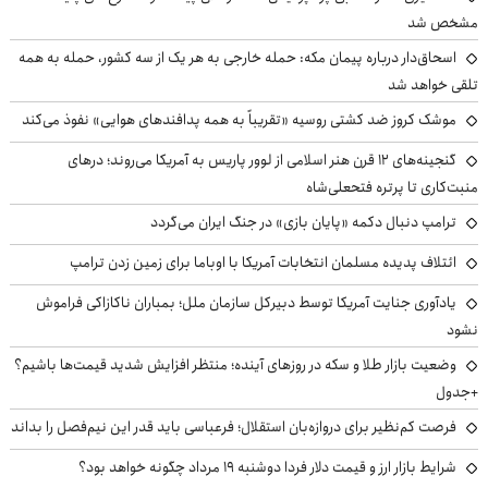
مشخص شد
اسحاق‌دار درباره پیمان مکه: حمله خارجی به هر یک از سه کشور، حمله به همه
تلقی خواهد شد
موشک کروز ضد کشتی روسیه «تقریباً به همه پدافندهای هوایی» نفوذ می‌کند
گنجینه‌های ۱۲ قرن هنر اسلامی از لوور پاریس به آمریکا می‌روند؛ درهای
منبت‌کاری تا پرتره فتحعلی‌شاه
ترامپ دنبال دکمه «پایان بازی» در جنگ ایران می‌گردد
ائتلاف پدیده مسلمان انتخابات آمریکا با اوباما برای زمین زدن ترامپ
یادآوری جنایت آمریکا توسط دبیرکل سازمان ملل؛ بمباران ناکازاکی فراموش
نشود
وضعیت بازار طلا و سکه در روزهای آینده؛ منتظر افزایش شدید قیمت‌ها باشیم؟
+جدول
فرصت کم‌نظیر برای دروازه‌بان استقلال؛ فرعباسی باید قدر این نیم‌فصل را بداند
شرایط بازار ارز و قیمت دلار فردا دوشنبه ۱۹ مرداد چگونه خواهد بود؟