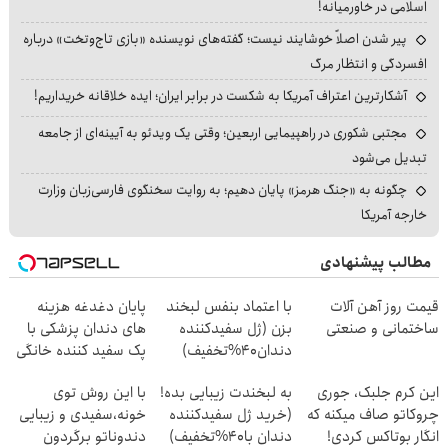
اسلامی در خاورمیانه!
پیر شدن اصلاً خوشایند نیست؛ گفته‌های نویسنده «بازی تاج‌وتخت» درباره
افسردگی و انتظار مرگ
آشکارترین اعتراف آمریکا به شکست در برابر ایران؛ ایده خلاقانه خریداریم!
مجتبی شکوری در راهپیمایی اربعین؛ وقتی یک ویدئو به آیینه‌ای از جامعه
تبدیل می‌شود
چگونه به «جنگ هرمز» پایان دهیم؛ به روایت سخنگوی فارسی‌زبان وزارت
خارجه آمریکا
مطالب پیشنهادی
قیمت روز آهن آلات
با اعتماد بنفس لبخند
پایان دغدغه هزینه
ساختمانی و صنعتی
بزن (ژل سفیدکننده
های دندان پزشکی با
دندان40%تخفیف)
پک سفید کننده خانگی
این کرم جلبک، جوری
به لبخندت زیبایی بده!
با این روش توی
چروکاتو صاف میکنه که
(خرید ژل سفیدکننده
خونه،سفیدی و زیبایی
انگار بوتاکس کردی!
دندان با40%تخفیف)
دندوناتو برگردون