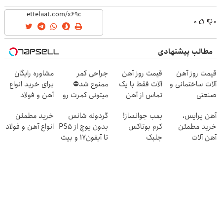
(تخفیف ویژه)
(40%off)
۰
۰
مطالب پیشنهادی
قیمت روز آهن
قیمت روز آهن
جراحی کمر
مشاوره رایگان
آلات ساختمانی و
آلات فقط با یک
ممنوع شد⛔
برای خرید انواع
صنعتی
تماس از آهن
میتونی کمرت رو
آهن و فولاد
پرایس
در منزل درمان
آهن پرایس،
بمب جوانساز!
گردونه شانس
خرید مطمئن
کنی! 👈🏻
خرید مطمئن
کرم بوتاکس
بدون پوچ از PS5
انواع آهن و فولاد
پرسش‌نامه
آهن آلات
جلبک
تا آیفون17 و بیت
اسپیرولینا50%تخفیف
کوین 🔥