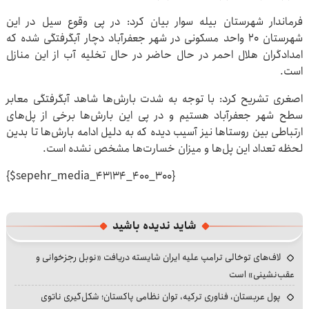
فرماندار شهرستان بیله سوار بیان کرد: در پی وقوع سیل در این
شهرستان ۲۰ واحد مسکونی در شهر جعفرآباد دچار آبگرفتگی شده که
امدادگران هلال احمر در حال حاضر در حال تخلیه آب از این منازل
است.
اصغری تشریح کرد: با توجه به شدت بارش‌ها شاهد آبگرفتگی معابر
سطح شهر جعفرآباد هستیم و در پی این بارش‌ها برخی از پل‌های
ارتباطی بین روستاها نیز آسیب دیده که به دلیل ادامه بارش‌ها تا بدین
لحظه تعداد این پل‌ها و میزان خسارت‌ها مشخص نشده است.
{$sepehr_media_43134_400_300}
شاید ندیده باشید
لاف‌های توخالی ترامپ علیه ایران شایسته دریافت «نوبل رجزخوانی و
عقب‌نشینی» است
پول عربستان، فناوری ترکیه، توان نظامی پاکستان؛ شکل‌گیری ناتوی