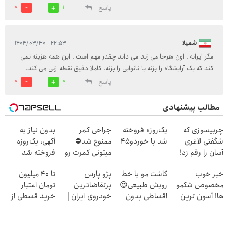
پاسخ
0
1
شمیلا
۲۲:۵۳ - ۱۴۰۴/۰۳/۳۰
مگر ایرانه . اون هرجا می زند می داند چقدر مهم است . این همه هزینه نمی
کند که یک آرایشگاه را بزنه یا نانوایی را بزنه. کاملا دقیق نقطه زنی می کند.
پاسخ
0
0
مطالب پیشنهادی
چربیسوزی که
یک‌روزه فروخته
جراحی کمر
بدون نیاز به
شگفتی لاغری
شد با خوردو45
ممنوع شد⛔
آگهی، یک‌روزه
آسان را رقم زد!
میتونی کمرت رو
فروخته شد
در منزل درمان
خبر خوب
کاشت مو با خط
پژو پارس
تا ۴۰ میلیون
کنی! 👈🏻
مخصوص شکمو
رویش طبیعی😍
پرتقاضاترین
تومان اعتبار
پرسش‌نامه
ها! آسون ترین
اقساطی بدون
خودروی ایران |
خرید قسطی از
روش لاغری
بهره
برای فروشش
دیجی پی
معرفی شد
فرصت رو از