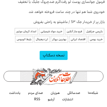
فرمول جوانسازی پوست لو رفت!کرم ضدچروک جلبک با تخفیف
خودروی شما هم تنها در چند ساعت فروخته خواهد شد
بازار پر از خریدار جک S3 / ماشینتو به راحتی بفروش
بازرسی جرثقیل
فرم ساز آنلاین
خرید مواد شیمیایی
امداد کرمان موتور
خرید یوسی
اقتصاد ایرانی
بهترین بروکر
ارز دیجیتال
بلیط اتوبوس
نسخه دسکتاپ
شبکه۱۰۰
صدسالگی
هم‌زبان
صدای مردم
یادداشت
انتشارات
آرشیو
RSS