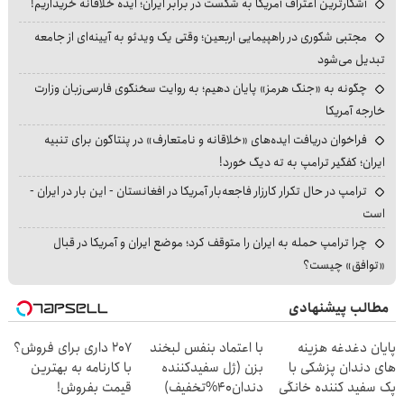
آشکارترین اعتراف آمریکا به شکست در برابر ایران؛ ایده خلاقانه خریداریم!
مجتبی شکوری در راهپیمایی اربعین؛ وقتی یک ویدئو به آیینه‌ای از جامعه
تبدیل می‌شود
چگونه به «جنگ هرمز» پایان دهیم؛ به روایت سخنگوی فارسی‌زبان وزارت
خارجه آمریکا
فراخوان دریافت ایده‌های «خلاقانه و نامتعارف» در پنتاگون برای تنبیه
ایران؛ کفگیر ترامپ به ته دیگ خورد!
ترامپ در حال تکرار کارزار فاجعه‌بار آمریکا در افغانستان - این بار در ایران -
است
چرا ترامپ حمله به ایران را متوقف کرد؛ موضع ایران و آمریکا در قبال
«توافق» چیست؟
مطالب پیشنهادی
پایان دغدغه هزینه
با اعتماد بنفس لبخند
207 داری برای فروش؟
های دندان پزشکی با
بزن (ژل سفیدکننده
با کارنامه به بهترین
پک سفید کننده خانگی
دندان40%تخفیف)
قیمت بفروش!