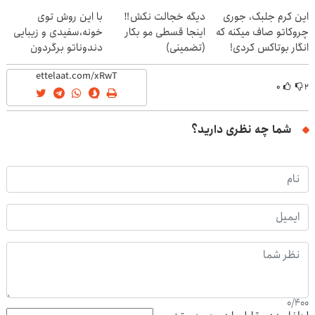
این کرم جلبک، جوری
دیگه خجالت نکش‼️
با این روش توی
چروکاتو صاف میکنه که
اینجا قسطی مو بکار
خونه،سفیدی و زیبایی
انگار بوتاکس کردی!
(تضمینی)
دندوناتو برگردون
(تخفیف ویژه)
(40%off)
۰
۲
شما چه نظری دارید؟
0
/
400