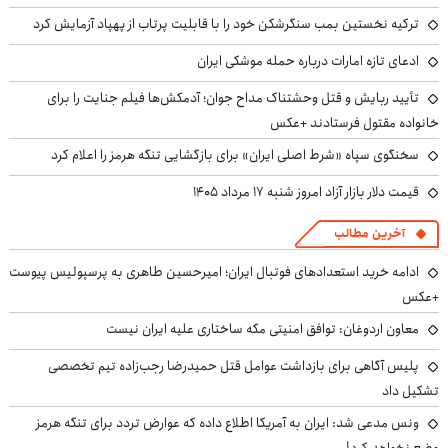
ترکیه نخستین بمب سنگرشکن خود را با قابلیت پرتاب از پهپاد آزمایش کرد
ادعای تازه امارات درباره حمله موشکی ایران
تأیید ربایش و قتل وحشتناک مداح جوان؛ آدمکش‌ها فیلم جنایت را برای
خانواده مقتول فرستادند +عکس
سخنگوی سپاه «شرط اصلی ایران» برای بازگشایی تنگه هرمز را اعلام کرد
قیمت دلار بازار آزاد امروز شنبه ۱۷ مرداد ۱۴۰۵
آخرین مطالب
ادامه خرید استعدادهای فوتبال ایران؛ امیرحسین طاهری به پرسپولیس پیوست
+عکس
معاون اردوغان: توافق امنیتی مکه ساختاری علیه ایران نیست
پلیس آگاهی برای بازداشت عوامل قتل حمیدرضا رجب‌زاده تیم تخصصی
تشکیل داد
ونس مدعی شد: ایران به آمریکا اطلاع داده که عوارض تردد برای تنگه هرمز
وضع نخواهد کرد!