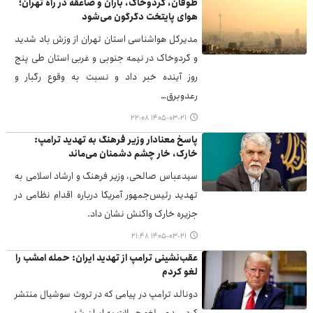
طوفان، گردوخاک، باران و صاعقه در راه تهران؛
هوای پایتخت دگرگون می‌شود
مدیرکل هواشناسی استان تهران از وزش باد شدید
و گردوخاک در نیمه جنوبی و غربی استان طی پنج
روز آینده خبر داد و نسبت به وقوع رگبار و
رعدوبرق…
۱۴۰۵-۰۳-۲۱ ۲۲:۰۸
پاسخ معنادار وزیر فرهنگ به تهدید ترامپ:
خارک، خار چشم دشمنان می‌ماند
سیدعباس صالحی، وزیر فرهنگ و ارشاد اسلامی به
تهدید رئیس‌جمهور آمریکا درباره اقدام نظامی در
جزیره خارک واکنش نشان داد.
۱۴۰۵-۰۳-۲۱ ۲۱:۴۸
عقب‌نشینی ترامپ از تهدید ایران: حمله امشب را
لغو کردم
دونالد ترامپ در پیامی که در تروث سوشیال منتشر