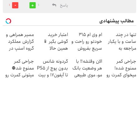
پاسخ
1
1
مطالب پیشنهادی
تنها در چند
ام وی ام 315
اعتبار خرید
مسیر همراهی و
ساعت و با یکبار
خودتو رو راحت و
گوشی بگیر 📱
گزارش عملکرد
مراجعه به
سریع بفروش
همین حالا
گروه اسنپ در
خودرو45
درخواست اعتبار
۱۴۰۴
جراحی کمر
الان وقتشه‼️ با
گردونه شانس
جراحی کمر
بده 🎯
ممنوع شده!
هر وضعیت بانک
بدون پوچ از PS5
ممنوع شد⛔
میخوای کمرت رو
مو، موی طبیعی
تا آیفون17 و بیت
میتونی کمرت رو
در منزل درمان
بکار!
کوین 🔥
در منزل درمان
کنی؟
کنی! 👈🏻
((پرسش‌نامه))
پرسش‌نامه