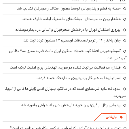
حمله به قشم و بندرعباس توسط معاون استاندار هرمزگان تکذیب شد
هشدار یمن به عربستان: موشک‌های بالستیک آماده شلیک هستند
پیروزی استقلال تهران با درخشش سحرخیزان و آسانی در دیدار دوستانه
جان باختن ۲۴ زائر در تصادفات اربعینی؛ ۶۷ میلیون تردد ثبت شد
آسوشیتدپرس افشا کرد: حملات سنگین ایران باعث ضربه مغزی ۷۰۰ نظامی
آمریکایی شد
فیدان: هر فعالیت بی‌ثبات‌کننده در سوریه، تهدیدی برای امنیت ترکیه است
اسرائیلی‌ها به خبرنگار پرس‌تی‌وی با نارنجک حمله کردند
مدودف: مایه شرمساری است که در سالگرد بمباران اتمی ژاپنی‌ها نامی از آمریکا
نمی‌برند
رونمایی رئال از گران‌ترین خرید تاریخش؛ دیومانده راهی مادرید شد
بازرگانی
ثبت برند یا خرید برند آماده : کدام راه برای کسب‌وکار شما مناسب‌تر است؟