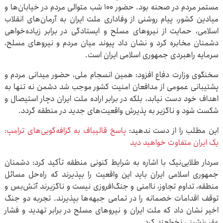
مستمر مردم در صحنه بود. حضور ۱۰۰ شب متوالی مردم در خیابان‌ها و
میادین کشور، پیام روشنی از وفاداری ملت ایران به آرمان‌های انقلاب
اسلامی، حمایت از نیروهای مسلح و ایستادگی در برابر زیاده‌خواهی
دشمنان مخابره کرد و نشان داد پیوند میان مردم و نیروهای مسلح،
سرمایه راهبردی جمهوری اسلامی ایران است.
سخنگوی وزارت دفاع افزود: همین انسجام ملی، حضور میدانی مردم و
پشتیبانی عمومی از مدافعان امنیت کشور موجب شد دشمن نه تنها به
اهداف خود دست نیابد، بلکه در برابر اراده ملت ایران دچار استیصال و
شکست شود و ناگزیر به پذیرش واقعیت‌های جدید در منطقه گردد.
این مطلب را از دست ندهید:
پاسخ قالیباف به گزافه‌گویی‌های ترامپ:
یک ایران متفاوت خواهید دید
سردار طلایی‌نیک با اشاره به شرایط کنونی منطقه تأکید کرد: دشمنان
جمهوری اسلامی ایران باید این واقعیت را بپذیرند که راه‌حل مسائل
منطقه، تداوم تجاوز، ناامنی و جنگ‌افروزی نیست و ناگزیرند آتش‌بس و
توقف اقدامات خصمانه را در تمامی جبهه‌ها بپذیرند. تجربه دو جنگ
اخیر نشان داد که ملت ایران و نیروهای مسلح در برابر تهدید و فشار
عقب‌نشینی نخواهند کرد.