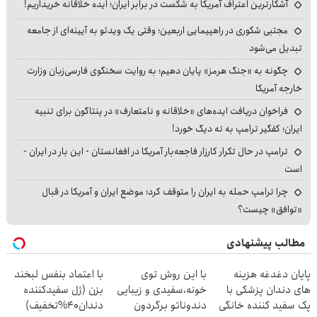
آشکارترین اعتراف آمریکا به شکست در برابر ایران؛ ایده خلاقانه خریداریم!
مجتبی شکوری در راهپیمایی اربعین؛ وقتی یک ویدئو به آیینه‌ای از جامعه
تبدیل می‌شود
چگونه به «جنگ هرمز» پایان دهیم؛ به روایت سخنگوی فارسی‌زبان وزارت
خارجه آمریکا
فراخوان دریافت ایده‌های «خلاقانه و نامتعارف» در پنتاگون برای تنبیه
ایران؛ کفگیر ترامپ به ته دیگ خورد!
ترامپ در حال تکرار کارزار فاجعه‌بار آمریکا در افغانستان - این بار در ایران -
است
چرا ترامپ حمله به ایران را متوقف کرد؛ موضع ایران و آمریکا در قبال
«توافق» چیست؟
مطالب پیشنهادی
پایان دغدغه هزینه
با این روش توی
با اعتماد بنفس لبخند
های دندان پزشکی با
خونه،سفیدی و زیبایی
بزن (ژل سفیدکننده
پک سفید کننده خانگی
دندوناتو برگردون
دندان40%تخفیف)