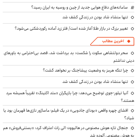
سامانه‌های دفاع هوایی جدید از چین و روسیه به ایران رسید؟
تنها منشاء شاد بودن در زندگی کشف شد
تغییر بزرگ در بازار طلا آغاز شده است/ فلز زرد آماده رکوردشکنی می‌شود؟
آخرین مطالب
سحر دولتشاهی سکوت را شکست: بد برداشت شد، قصد بی‌احترامی به باورهای
دینی نداشتم
چرا تنگه هرمز به وضعیت پیشاجنگ بر نخواهد گشت؟
تنها منشاء شاد بودن در زندگی کشف شد
آنیا تیلور-جوی توضیح می‌دهد: چرا بازیگران «متد اکتینگ» تقریباً همیشه مرد
هستند؟
افشای چهره واقعی «بودای جادویی» در یک فیلم؛ ماساژور نازی‌ها قهرمان بود یا
شیاد؟
جنجال تازه هوش مصنوعی در هالیوود؛ الی راث اعتراف کرد: «بستنی‌فروش» هم
به هوش مصنوعی آلوده شد