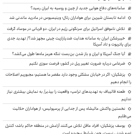
سامانه‌های دفاع هوایی جدید از چین و روسیه به ایران رسید؟
ادامه تابستان شیرین برای هواداران رئال؛ وینیسیوس در مادرید ماندنی شد
تلاش ناموفق اسرائیل برای سرنگونی رژیم در ایران، دو قربانی در موساد گرفت
خیبرشکن ایران به سامانه هدایت ضدپارازیت چینی مجهز شد؟/ تهدید جدی
برای پاتریوت و تاد آمریکا
آیا جنگ آمریکا و ایران و باز شدن بن‌بست تنگه هرمز ماه‌ها طول می‌کشد؟
ضرغامی درباره ضرورت تغییر ریل در کشور: فرصت سوزی نکنیم
پزشکیان: اگر در خیابان مشکلی وجود دارد مقصر ما هستیم؛ مجبوریم اصلاحات
را انجام دهیم
طعنه قالیباف به تهدیدهای ترامپ: واقعیت را بپذیر/ به نمایش بیشتری نیاز
نداریم
نخستین واکنش عالیشاه پس از جدایی از پرسپولیس: از هواداران حلالیت
می‌طلبم
یوسف پزشکیان: افراد عاقل تلاش می‌کنند آرامش در منطقه حاکم باشد؛ کنترل
تورم شدنی نیست، چون شرایط پیچیده است