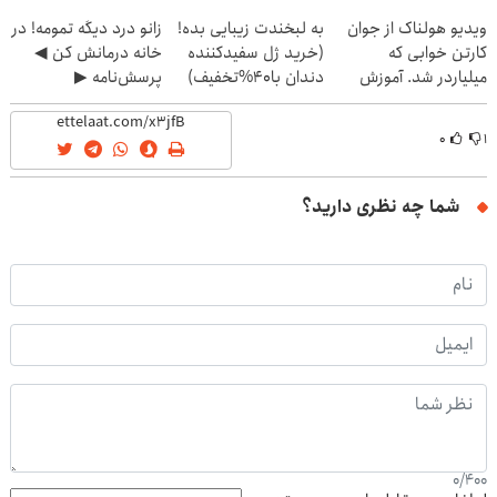
(40%off)
ویدیو هولناک از جوان
به لبخندت زیبایی بده!
زانو درد دیگه تمومه! در
کارتن خوابی که
(خرید ژل سفیدکننده
خانه درمانش کن ◀
میلیاردر شد. آموزش
دندان با40%تخفیف)
پرسش‌نامه ▶
رایگان
۰
۱
شما چه نظری دارید؟
0
/
400