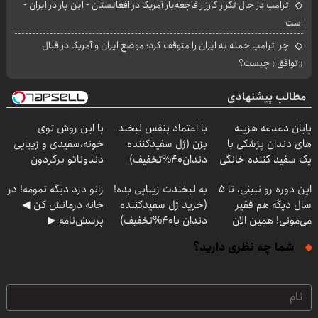
ترامپ در حال تکرار کارزار فاجعه‌بار آمریکا در افغانستان - این بار در ایران -
است
چرا ترامپ حمله به ایران را متوقف کرد؛ موضع ایران و آمریکا در قبال
«توافق» چیست؟
مطالب پیشنهادی
پایان دغدغه هزینه
با اعتماد بنفس لبخند
با این روش توی
های دندان پزشکی با
بزن (ژل سفیدکننده
خونه،سفیدی و زیبایی
پک سفید کننده خانگی
دندان40%تخفیف)
دندوناتو برگردون
(40%off)
این دوره رو نبینی، تا 5
به لبخندت زیبایی بده!
زانو درد دیگه تمومه! در
سال دیگه هم فقیر
(خرید ژل سفیدکننده
خانه درمانش کن ◀
می‌مونی! همین الان
دندان با40%تخفیف)
پرسش‌نامه ▶
ثبت نام کن
شما چه نظری دارید؟