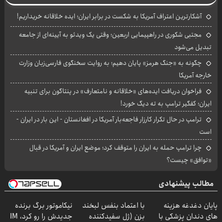
آشکارترین اعتراف آمریکا به شکست در برابر ایران؛ ایده خلاقانه خریداریم!
مجتبی شکوری در راهپیمایی اربعین؛ وقتی یک ویدئو به آیینه‌ای از جامعه
تبدیل می‌شود
چگونه به «جنگ هرمز» پایان دهیم؛ به روایت سخنگوی فارسی‌زبان وزارت
خارجه آمریکا
فراخوان دریافت ایده‌های «خلاقانه و نامتعارف» در پنتاگون برای تنبیه
ایران؛ کفگیر ترامپ به ته دیگ خورد!
ترامپ در حال تکرار کارزار فاجعه‌بار آمریکا در افغانستان - این بار در ایران -
است
چرا ترامپ حمله به ایران را متوقف کرد؛ موضع ایران و آمریکا در قبال
«توافق» چیست؟
مطالب پیشنهادی
پایان دغدغه هزینه
با اعتماد بنفس لبخند
نیکاموتور برگ برنده
های دندان پزشکی با
بزن (ژل سفیدکننده
جدیدش را رو کرد، IM