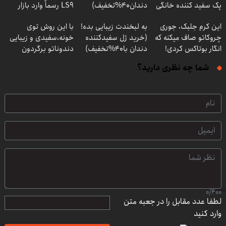
پک سفید کننده خانگی
دندان40%تخفیف)
LS9 رسماً وارد بازار
ایران شد
این کرم جلبک، جوری
به لبخندت زیبایی بده!
با این روش توی
چروکاتو صاف میکنه که
(خرید ژل سفیدکننده
خونه،سفیدی و زیبایی
انگار بوتاکس کردی!
دندان با40%تخفیف)
دندوناتو برگردون
(تخفیف ویژه)
(40%off)
شما چه نظری دارید؟
0
/
400
لطفا عدد مقابل را در جعبه متن
وارد کنید