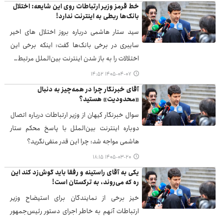
خط قرمز وزیر ارتباطات روی این شایعه: اختلال
بانک‌ها ربطی به اینترنت ندارد!
سید ستار هاشمی درباره بروز اختلال های اخیر
سایبری در برخی بانک‌ها گفت: اینکه برخی این
اختلالات را به باز شدن اینترنت بین‌الملل مرتبط…
۱۴۰۵-۰۴-۰۷ ۱۴:۵۲
آقای خبرنگار چرا در همه‌چیز به دنبال
«محدودیت» هستید؟
سوال خبرنگار کیهان از وزیر ارتباطات درباره اتصال
دوباره اینترنت بین‌الملل با پاسخ محکم ستار
هاشمی مواجه شد: چرا این قدر منفی‌نگرید؟
۱۴۰۵-۰۳-۲۰ ۱۸:۱۵
یکی به آقای راستینه و رفقا باید گوش‌زد کند این
ره که می‌روند، به ترکستان است!
خیز برخی از نمایندگان برای استیضاح وزیر
ارتباطات آنهم به خاطر اجرای دستور رئیس‌جمهور