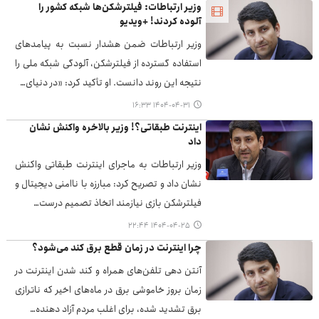
وزیر ارتباطات: فیلترشکن‌ها شبکه کشور را
آلوده کردند! +ویدیو
وزیر ارتباطات ضمن هشدار نسبت به پیامدهای
استفاده گسترده از فیلترشکن، آلودگی شبکه ملی را
نتیجه این روند دانست. او تأکید کرد: «در دنیای…
۱۴۰۴-۰۴-۳۱ ۱۶:۳۳
اینترنت طبقاتی؟! وزیر بالاخره واکنش نشان
داد
وزیر ارتباطات به ماجرای اینترنت طبقاتی واکنش
نشان داد و تصریح کرد: مبارزه با ناامنی دیجیتال و
فیلترشکن بازی نیازمند اتخاذ تصمیم درست…
۱۴۰۴-۰۴-۲۵ ۲۲:۴۴
چرا اینترنت در زمان قطع برق کند می‌شود؟
آنتن دهی تلفن‌های همراه و کند شدن اینترنت در
زمان بروز خاموشی برق در ماه‌های اخیر که ناترازی
برق تشدید شده، برای اغلب مردم آزاد دهنده…