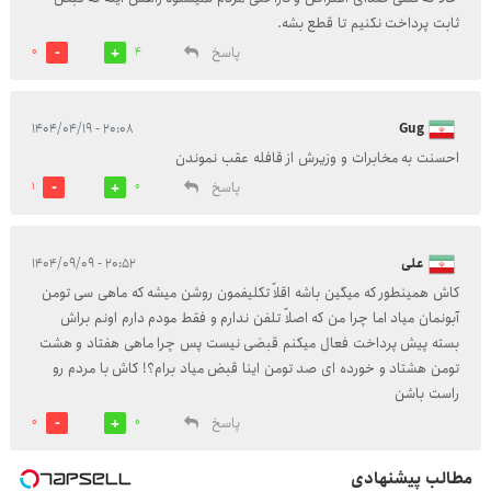
ثابت پرداخت نکنیم تا قطع بشه.
پاسخ
0
4
۲۰:۰۸ - ۱۴۰۴/۰۴/۱۹
Gug
احسنت به مخابرات و وزیرش از قافله عقب نموندن
پاسخ
1
0
علی
۲۰:۵۲ - ۱۴۰۴/۰۹/۰۹
کاش همینطور که میگین باشه اقلاً تکلیفمون روشن میشه که ماهی سی تومن
آبونمان میاد اما چرا من که اصلاً تلفن ندارم و فقط مودم دارم اونم براش
بسته پیش پرداخت فعال میکنم قبضی نیست پس چرا ماهی هفتاد و هشت
تومن هشتاد و خورده ای صد تومن اینا قبض میاد برام؟! کاش با مردم رو
راست باشن
پاسخ
0
0
مطالب پیشنهادی