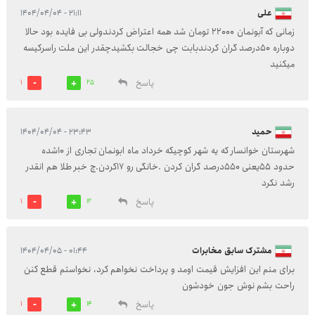
علی
۲۱:۱۱ - ۱۴۰۴/۰۴/۰۴
زمانی که آبونمان ۲۲۰۰۰ تومان شد همه اعتراض کردندولی بی فایده بود حالا
دوباره ۵۰درصد گران کردندبابت چی خجالت بکشیدچقدر این ملت راسرکیسه
میکنید
پاسخ
1
25
حمید
۲۳:۴۳ - ۱۴۰۴/۰۴/۰۴
شهرستان خوانسار که یه شهر کوچیکه خرداد ماه ابونمان تجاری از 10شده
حدود 55یعنی 550درصد گران کردن .خانگی رو 17کردن.چ خبر طلا هم انقدر
رشد نکرد
پاسخ
1
12
مشترک سابق مخابرات
۰۱:۴۴ - ۱۴۰۴/۰۴/۰۵
برای منم این افزایش قیمت اومد و پرداخت نخواهم کرد، نخواستم قطع کنن
راحت بشم نوش جون خودشون
پاسخ
1
14