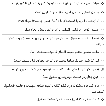
هواشناسی هشدار داد: وزش تندباد، گردوخاک و رگبار باران تا ۵ روز آینده
به این ۵ دلیل اساسی؛ آمریکا بازنده جنگ ایران است
ایران‌خودرو امروز با قیمت‌های تازه آمد/ جدول جمعه ۱۶ مرداد ۱۴۰۵
رشیدی کوچی: پزشکیان اقدامی برای افزایش تنش انجام نداد
تغییرات شدید محصولات سایپا/ خریداران جدول امروز جمعه ۱۶ مرداد ۱۴۰۵ را
ببینند
ترامپ دستور تحقیق درباره افشای کمبود تسلیحات را داد
کنار گذاشتن خبرنگارنماها درست بود اما چرا تصاویرشان منتشر نشد؟
آقایان! خودتان را خلع لباس کنید، بعدش هرچه می‌خواهید دروغ بگویید
چین چطور در صنعت خودروسازی متحول شد؟
بازداشت فرد مشکوک در باشگاه گلف ترامپ؛ اسلحه، مهمات و جلیقه ضدگلوله
کشف شد
قیمت طلا و سکه امروز جمعه ۱۶ مرداد ۱۴۰۵ +جدول