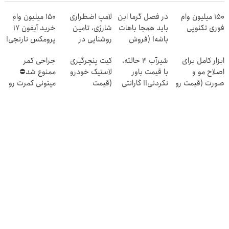
150 میلیون وام
در فصل گرما این
لامپ اضطراری
150 میلیون وام
فوری تکنوپی
باید همجا باهات
شارژی، تامین
خرید آیفون 17
باشه! (فروش
روشنایی در
پرومکس نارنجی!
ویژه نصف قیمت
شرایط بحرانی
ابزار کامل برای
شیر‌آب ۴ حالته،
کیت پنچرگیری
جراحی کمر
بازار)
اصلاح مو و
با قیمت باور
لاستیک خودرو
ممنوع شد⛔
صورت (قیمت رو
نکردنی!! گارانتی
(قیمت
میتونی کمرت رو
ببینی باور
تعویض و
باورنکردنی)
در منزل درمان
نمیکنی!)
برگشت
کنی! 👈🏻
پرسش‌نامه