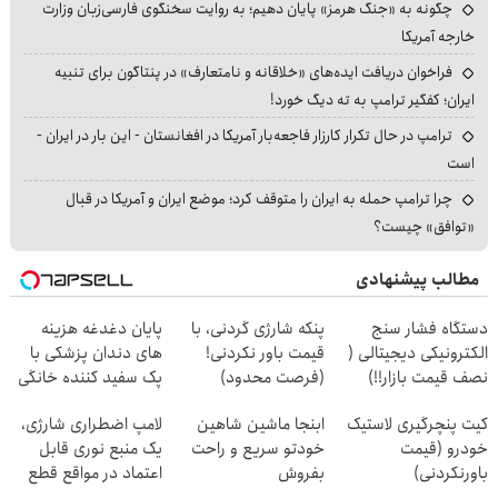
چگونه به «جنگ هرمز» پایان دهیم؛ به روایت سخنگوی فارسی‌زبان وزارت
خارجه آمریکا
فراخوان دریافت ایده‌های «خلاقانه و نامتعارف» در پنتاگون برای تنبیه
ایران؛ کفگیر ترامپ به ته دیگ خورد!
ترامپ در حال تکرار کارزار فاجعه‌بار آمریکا در افغانستان - این بار در ایران -
است
چرا ترامپ حمله به ایران را متوقف کرد؛ موضع ایران و آمریکا در قبال
«توافق» چیست؟
مطالب پیشنهادی
دستگاه فشار سنج
پنکه شارژی گردنی، با
پایان دغدغه هزینه
الکترونیکی دیجیتالی (
قیمت باور نکردنی!
های دندان پزشکی با
نصف قیمت بازار!!)
(فرصت محدود)
پک سفید کننده خانگی
کیت پنچرگیری لاستیک
ابنجا ماشین شاهین
لامپ اضطراری شارژی،
خودرو (قیمت
خودتو سریع و راحت
یک منبع نوری قابل
باورنکردنی)
بفروش
اعتماد در مواقع قطع
برق