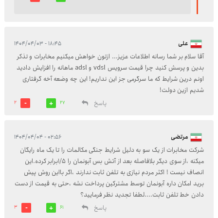
علی
۱۸:۴۵ - ۱۴۰۴/۰۴/۰۳
آقا سلام بر شما رسانه اطلاعات عزیز... ازتون خواهش میکنیم مخابرات و تذکر
بدین و پرسش کنید چرا قیمت سرویس vdsl و adsl ماهانه را افزایش دادید
اونم درین شرایط که ما سرگرمی جز این نداریم! این چه وضعه آخه گرفتاری
شدیم ازین دولت!
پاسخ
2
27
مرتضی
۰۲:۵۶ - ۱۴۰۴/۰۴/۰۴
شرکت مخابرات از یک سو به دلیل شرایط جنگی مکالمات را تا یک ماه رایگان
میکنه ،از سوی دیگر بلافاصله بعد از آتش بس آبونمان را 1/5برابر کرده.این
انصاف نیست ! اکثر مردم نیازی به تلفن ثابت ندارند ،اگر بااین روش پیش
برید امکان داره آبونمان توسط مشترکين پرداخت نشه ،حتی به قیمت از دست
دادن خط تلفن ثابت....لطفا تجدید نظر فرمایید؟
پاسخ
3
61