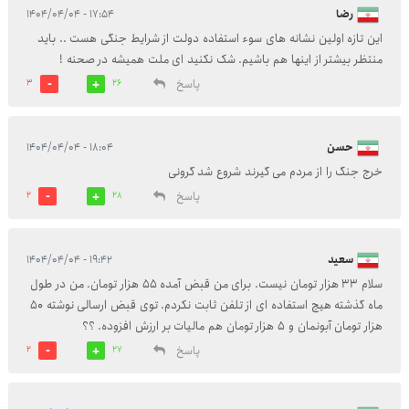
رضا
۱۷:۵۴ - ۱۴۰۴/۰۴/۰۴
این تازه اولین نشانه های سوء استفاده دولت از شرایط جنگی هست .. باید
منتظر بیشتر از اینها هم باشیم. شک نکنید ای ملت همیشه در صحنه !
پاسخ
3
26
حسن
۱۸:۰۴ - ۱۴۰۴/۰۴/۰۴
خرج جنگ را از مردم می گیرند شروع شد گرونی
پاسخ
2
28
سعید
۱۹:۴۲ - ۱۴۰۴/۰۴/۰۴
سلام ۳۳ هزار تومان نیست. برای من قبض آمده ۵۵ هزار تومان. من در طول
ماه گذشته هیچ استفاده ای از تلفن ثابت نکردم. توی قبض ارسالی نوشته ۵۰
هزار تومان آبونمان و ۵ هزار تومان هم مالیات بر ارزش افزوده. ؟؟
پاسخ
2
27