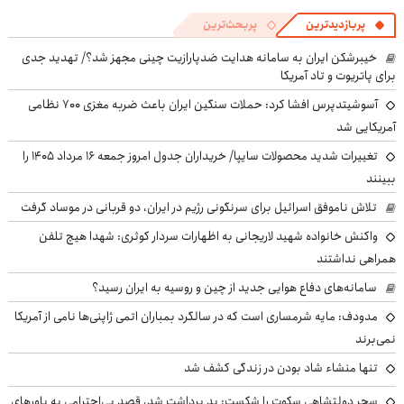
پربازدیدترین
پربحث‌ترین
خیبرشکن ایران به سامانه هدایت ضدپارازیت چینی مجهز شد؟/ تهدید جدی
برای پاتریوت و تاد آمریکا
آسوشیتدپرس افشا کرد: حملات سنگین ایران باعث ضربه مغزی ۷۰۰ نظامی
آمریکایی شد
تغییرات شدید محصولات سایپا/ خریداران جدول امروز جمعه ۱۶ مرداد ۱۴۰۵ را
ببینند
تلاش ناموفق اسرائیل برای سرنگونی رژیم در ایران، دو قربانی در موساد گرفت
واکنش خانواده شهید لاریجانی به اظهارات سردار کوثری: شهدا هیچ تلفن
همراهی نداشتند
سامانه‌های دفاع هوایی جدید از چین و روسیه به ایران رسید؟
مدودف: مایه شرمساری است که در سالگرد بمباران اتمی ژاپنی‌ها نامی از آمریکا
نمی‌برند
تنها منشاء شاد بودن در زندگی کشف شد
سحر دولتشاهی سکوت را شکست: بد برداشت شد، قصد بی‌احترامی به باورهای