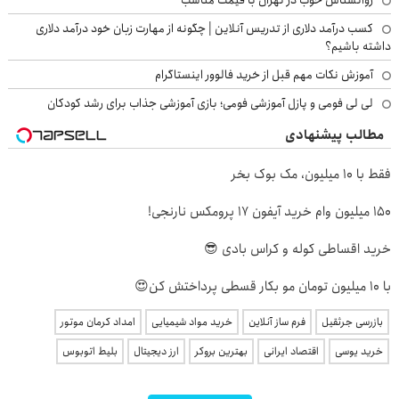
کسب درآمد دلاری از تدریس آنلاین | چگونه از مهارت زبان خود درآمد دلاری
داشته باشیم؟
آموزش نکات مهم قبل از خرید فالوور اینستاگرام
لی لی فومی و پازل آموزشی فومی؛ بازی آموزشی جذاب برای رشد کودکان
مطالب پیشنهادی
فقط با 10 میلیون، مک بوک بخر
150 میلیون وام خرید آیفون 17 پرومکس نارنجی!
خرید اقساطی کوله و کراس بادی 😎
با 10 میلیون تومان مو بکار قسطی پرداختش کن😍
بازرسی جرثقیل
فرم ساز آنلاین
خرید مواد شیمیایی
امداد کرمان موتور
خرید یوسی
اقتصاد ایرانی
بهترین بروکر
ارز دیجیتال
بلیط اتوبوس