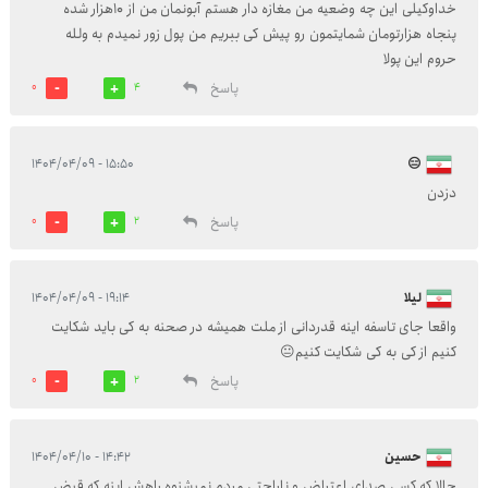
خداوکیلی این چه وضعیه من مغازه دار هستم آبونمان من از 10هزار شده
پنجاه هزارتومان شمایتمون رو پیش کی ببریم من پول زور نمیدم به ولله
حروم این پولا
پاسخ
0
4
۱۵:۵۰ - ۱۴۰۴/۰۴/۰۹
😑
دزدن
پاسخ
0
2
لیلا
۱۹:۱۴ - ۱۴۰۴/۰۴/۰۹
واقعا جای تاسفه اینه قدردانی از ملت همیشه در صحنه به کی باید شکایت
کنیم از کی به کی شکایت کنیم😐
پاسخ
0
2
حسین
۱۴:۴۲ - ۱۴۰۴/۰۴/۱۰
حالا که کسی صدای اعتراض و ناراحتی مردم نمیشنوه راهش اینه که قبض