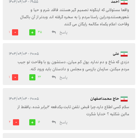
احمد
۱۹:۵۵ - ۱۴۰۴/۰۴/۰۴
واقعا مسئولانی که اینگونه تصمیم گیر هستند فاقد شرم و حیا و
شعورهستندودراین راستا مردم را به سخره گرفته اند وبدتر از آن باکمال
وقاحت اعلام یکماه مکالمه رایگان می گنند
پاسخ
1
35
علی
۲۰:۰۵ - ۱۴۰۴/۰۴/۰۴
دزدی که شاخ و دم نداره. پول کم میارن، دستشون رو با وقاحت تو جیب
مردم میکنن. سازمان بازرسی و مجلس و دادستان باید ورود کنه.
پاسخ
1
22
حاج محمداصفهان
۲۰:۰۵ - ۱۴۰۴/۰۴/۰۴
سلام کسی اطلاع داره،چرا قبض تلفن ثابت،یکدفعه ۲برابر شده، یافقط از
مااین شکلیه ؟ خدایا شکرت
پاسخ
2
16