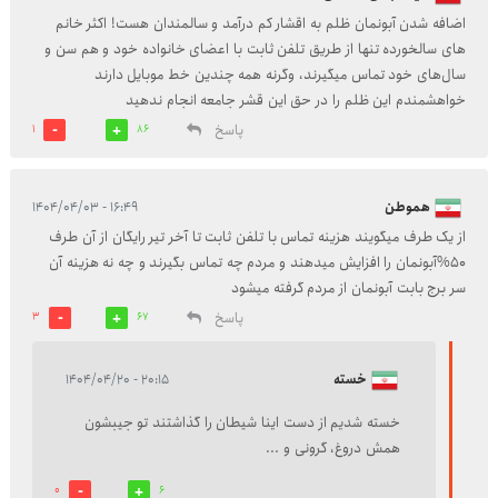
اضافه شدن آبونمان ظلم به اقشار کم درآمد و سالمندان هست! اکثر خانم
های سالخورده تنها از طریق تلفن ثابت با اعضای خانواده خود و هم سن و
سال‌های خود تماس میگیرند، وگرنه همه چندین خط موبایل دارند
خواهشمندم این ظلم را در حق این قشر جامعه انجام ندهید
پاسخ
1
86
هموطن
۱۶:۴۹ - ۱۴۰۴/۰۴/۰۳
از یک طرف میگویند هزینه تماس با تلفن ثابت تا آخر تیر رایگان از آن طرف
50%آبونمان را افزایش میدهند و مردم چه تماس بگیرند و چه نه هزینه آن
سر برج بابت آبونمان از مردم گرفته میشود
پاسخ
3
67
خسته
۲۰:۱۵ - ۱۴۰۴/۰۴/۲۰
خسته شدیم از دست اینا شیطان را گذاشتند تو جیبشون
همش دروغ، گرونی و ...
0
6