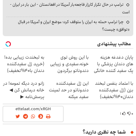
ترامپ در حال تکرار کارزار فاجعه‌بار آمریکا در افغانستان - این بار در ایران -
است
چرا ترامپ حمله به ایران را متوقف کرد؛ موضع ایران و آمریکا در قبال
«توافق» چیست؟
مطالب پیشنهادی
پایان دغدغه هزینه
با این روش توی
به لبخندت زیبایی بده!
های دندان پزشکی با
خونه،سفیدی و زیبایی
(خرید ژل سفیدکننده
پک سفید کننده خانگی
دندوناتو برگردون
دندان با40%تخفیف)
(40%off)
با اعتماد بنفس لبخند
این ژل سفیدکننده
زانو درد دیگه تمومه! در
بزن (ژل سفیدکننده
دندوناتو در حد لمینت
خانه درمانش کن ◀
دندان40%تخفیف)
سفید میکنه
پرسش‌نامه ▶
(40%تخفیف)
۱
۰
شما چه نظری دارید؟