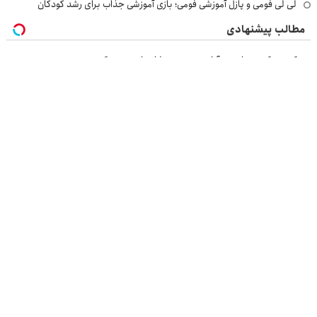
لی لی فومی و پازل آموزشی فومی؛ بازی آموزشی جذاب برای رشد کودکان
مطالب پیشنهادی
هر کوینی که بخوای تو آبان تتر هست! احراز هویت کن
گردونه شانس بدون پوچ از PS5 تا آیفون17 و بیت کوین 🔥
مسیر همراهی و گزارش عملکرد گروه اسنپ در ۱۴۰۴
پایان دغدغه هزینه های دندان پزشکی با پک سفید کننده خانگی
بازرسی جرثقیل
فرم ساز آنلاین
خرید مواد شیمیایی
امداد کرمان موتور
خرید یوسی
اقتصاد ایرانی
بهترین بروکر
ارز دیجیتال
بلیط اتوبوس
نسخه دسکتاپ