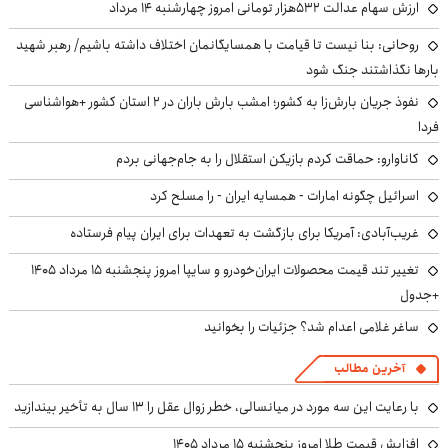
ارزش سهام عدالت ۵۳۲هزار تومانی امروز چهارشنبه ۱۴ مرداد
روحانی: بنا نیست تا قیامت با همسایگانمان اختلاف داشته باشیم/ رهبر شهید
بارها نگذاشتند جنگ شود
نفوذ جریان بارش‌زا به کشور؛ امشب بارش باران در ۲ استان کشور +هواشناسی
فردا
کاناوارو: حماقت کردم بازیکن استقلال را به جام‌جهانی بردم
اسرائیل چگونه امارات - همسایه ایران - را مسلح کرد
غریب‌آبادی: آمریکا برای بازگشت به تعهدات برای ایران پیام فرستاده
تغییر تند قیمت محصولات ایران‌خودرو و سایپا امروز پنجشنبه ۱۵ مرداد ۱۴۰۵
+جدول
ساغر غلامی اعدام شد؟ جزئیات را بخوانید
آخرین مطالب
با رعایت این سه مورد در میانسالی، خطر زوال عقل را ۱۳ سال به تأخیر بیندازید
افزایش قیمت طلا امروز پنجشنبه ۱۵ مرداد ۱۴۰۵