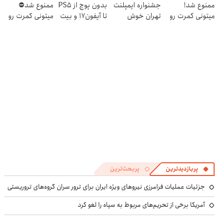
ممنوع شد!
جشنواره ایمپلنت
بدون پوچ از PS5
ممنوع شد⛔
میتونی کمرت رو
تهران خوش
تا آیفون17 و بیت
میتونی کمرت رو
در منزل درمان
اومدید! | فقط
کوین 🔥
در منزل درمان
کنی!
۲۵ میلیون !
کنی! 👈🏻
((پرسش‌نامه))
پرسش‌نامه
پربازدیدترین
پربحث‌ترین
جزئیات عملیات فرامرزی نیروهای ویژه ایران برای ترور سران گروه‌های تروریستی
آمریکا برخی از تحریم‌های مربوط به سپاه را لغو کرد