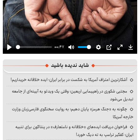
00:47
Play
Mute
Settings
PIP
Enter
Dow
fullscre
شاید ندیده باشید
آشکارترین اعتراف آمریکا به شکست در برابر ایران؛ ایده خلاقانه خریداریم!
مجتبی شکوری در راهپیمایی اربعین؛ وقتی یک ویدئو به آیینه‌ای از جامعه
تبدیل می‌شود
چگونه به «جنگ هرمز» پایان دهیم؛ به روایت سخنگوی فارسی‌زبان وزارت
خارجه آمریکا
فراخوان دریافت ایده‌های «خلاقانه و نامتعارف» در پنتاگون برای تنبیه
ایران؛ کفگیر ترامپ به ته دیگ خورد!