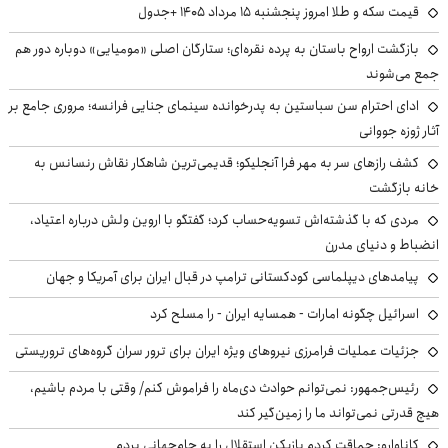
قیمت سکه و طلا امروز پنجشنبه ۱۵ مرداد ۱۴۰۵ +جدول
بازگشت ارواح باستان به پرده نقره‌ای؛ ستارگان اصلی «مومیایی» دوباره دور هم
جمع می‌شوند
ادای احترام سن سباستین به پدرخوانده سینمای جنایی فرانسه؛ مروری جامع بر
آثار ژوزه جووانی
کشف رازهای سر به مهر فرا آنجلیکو؛ قدیمی‌ترین شاهکار نقاش رنسانس به
خانه بازگشت
مردی که با گذشته‌اش تسویه‌حساب کرد؛ گفتگو با اروین ولش درباره اعتیاد،
انضباط و دنیای مدرن
پیامدهای دیپلماسی کودکستانی ترامپ در قبال ایران برای آمریکا و جهان
اسرائیل چگونه امارات - همسایه ایران - را مسلح کرد
جزئیات عملیات فرامرزی نیروهای ویژه ایران برای ترور سران گروه‌های تروریستی
رئیس‌جمهور: نمی‌توانم حوادث دی‌ماه را فراموش کنم/ وقتی با مردم باشیم،
هیچ قدرتی نمی‌تواند ما را زمین‌گیر کند
کاناوارو: حماقت کردم بازیکن استقلال را به جام‌جهانی بردم