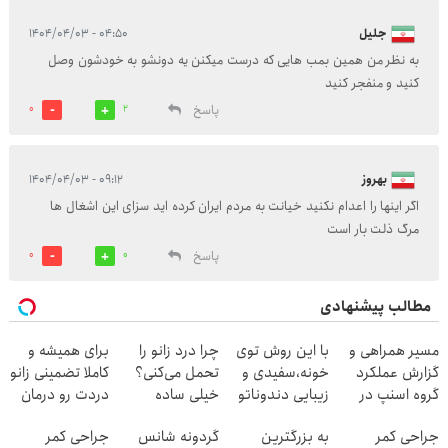
جلیل
۰۴:۵۰ - ۱۴۰۴/۰۴/۰۳
به نظر من همین بمب هایی که درست میکنن یه دونشو به خودشون وصل
کنید و منفجر کنید
پاسخ
0
2
بهروز
۰۹:۱۲ - ۱۴۰۴/۰۴/۰۳
اگر اینها را اعدام نکنید خیانت به مردم ایران کرده اید سزای این اشغال ها
مرگ ذلت بار است
پاسخ
0
0
مطالب پیشنهادی
مسیر همراهی و
با این روش توی
چرا درد زانو را
برای همیشه و
گزارش عملکرد
خونه،سفیدی و
تحمل می‌کنی؟
کاملا تضمینی زانو
گروه اسنپ در
زیبایی دندوناتو
خیلی ساده
دردت رو درمان
۱۴۰۴
برگردون
درمنزل درمانش
کن ◀ پرسش
جراحی کمر
به بزرگترین
گردونه شانس
جراحی کمر
(40%off)
کن
نامه ▶