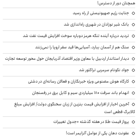
همچنان دور از دسترس!
جنایت رژیم صهیونیستی از راه رسید
بانک شیر نوزادان در شهرری راه‌اندازی شد
تردید درباره آینده تنگه هرمز دوباره سوخت افزایش قیمت نفت شد
سنگ هم از آسمان ببارد، آسیایی‌ها قید سفر اروپا را نمی‌زنند
دیدار استاندار اردبیل با معاون وزیر اقتصاد آذربایجان حول محور توسعه تجارت
جواد نکونام سرمربی تراکتور شد
کارگاه هوش مصنوعی ویژه خبرنگاران و فعالان رسانه‌ای در دشتی
انهدام باند سرقت ۱۸۰ میلیاردی سیم و کابل برق در رفسنجان
آخرین اخبار از افزایش قیمت بنزین از زبان سخنگوی دولت/ افزایش مبلغ
کالابرگ قطعی است
پرواز قیمت طلا در هفته گذشته +جدول تغییرات
عفونت دهان یکی از عوامل آلزایمر است!