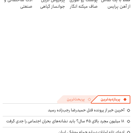
فقط با یک تماس
پوستت رو طوری
پرفروش ترین
آلات ساختمانی و
پرسش‌نامه
از آهن پرایس
صاف میکنه انگار
جوانساز گیاهی
صنعتی
20سال جوون
نصف قیمت
شدی🔥
پربازدیدترین
پربحث‌ترین
آخرین خبر از پرونده قتل حمیدرضا رجب‌زاده رسید
۱۸ میلیون مجرد بالای ۴۵ سال؟ باید نشانه‌های بحران اجتماعی را جدی گرفت
ادعای تازه امارات درباره حمله موشکی ایران