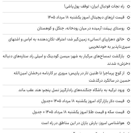
راه نجات فوتبال ایران: توقف پول‌پاشی!
قیمت ارزهای دیجیتال امروز یکشنبه ۱۸ مرداد ۱۴۰۵
روستای پـِیمُد؛ آرمیده در میان رودخانه، جنگل و کوهستان
خالق «هزارپای انسانی» زمین‌گیر شد؛ اعتراف تکان‌دهنده به ام‌اس و اشتهای
سیری‌ناپذیر به خودتخریبی
بازگشت تمساح‌های مرگبار به شهر؛ میسن گودینگ و امیلی راد ستاره‌های دنباله
«خزش» شدند
از کوچ‌ پرماجرا تا طنین تار در پاریس؛ مروری بر کارنامه درخشان امین‌الله
حسین در سالگرد درگذشت
ورود ترکیه به باشگاه جنگنده‌های رادارگریز نسل پنجم؛ هند عقب ماند
قیمت دلار بازار آزاد امروز یکشنبه ۱۸ مرداد ۱۴۰۵ +جدول
قیمت سکه و قیمت طلا امروز یکشنبه ۱۸ مرداد ۱۴۰۵ + جدول
هواشناسی امروز: بارش باران در این مناطق در راه است