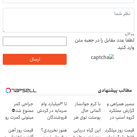
0
/
400
لطفا عدد مقابل را در جعبه متن
وارد کنید
ارسال
مطالب پیشنهادی
مسیر همراهی و
با کرم جوانساز
تا 3میلیارد وام
جراحی کمر
گزارش عملکرد
آلمانی حال
سرمایه در گردش
ممنوع شد⛔
گروه اسنپ در
پوستت توی هر
فروشندگان
میتونی کمرت رو
۱۴۰۴
فصلی
در منزل درمان
قیمت روز میلگرد
این گیاه دریایی
هنوز نخریدی؟
قیمت روز آهن
خوبه۴۵٪تخفیف
کنی! 👈🏻