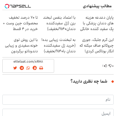
مطالب پیشنهادی
پایان دغدغه هزینه
با اعتماد بنفس لبخند
تا 70 درصد تخفیف
های دندان پزشکی با
بزن (ژل سفیدکننده
محصولات جین وست +
پک سفید کننده خانگی
دندان40%تخفیف)
خرید در 4 قسط
این کرم جلبک، جوری
به لبخندت زیبایی بده!
با این روش توی
چروکاتو صاف میکنه که
(خرید ژل سفیدکننده
خونه،سفیدی و زیبایی
انگار بوتاکس کردی!
دندان با40%تخفیف)
دندوناتو برگردون
(تخفیف ویژه)
(40%off)
۱
۰
شما چه نظری دارید؟