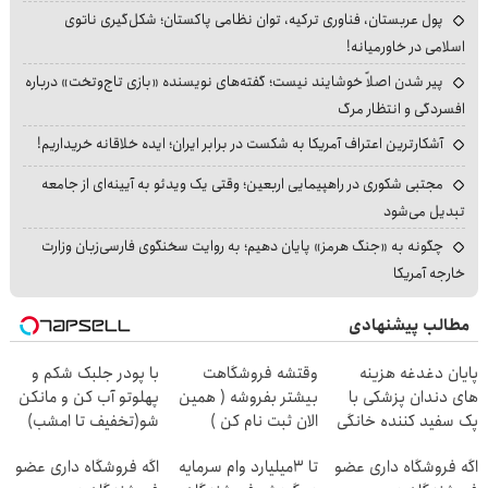
پول عربستان، فناوری ترکیه، توان نظامی پاکستان؛ شکل‌گیری ناتوی
اسلامی در خاورمیانه!
پیر شدن اصلاً خوشایند نیست؛ گفته‌های نویسنده «بازی تاج‌وتخت» درباره
افسردگی و انتظار مرگ
آشکارترین اعتراف آمریکا به شکست در برابر ایران؛ ایده خلاقانه خریداریم!
مجتبی شکوری در راهپیمایی اربعین؛ وقتی یک ویدئو به آیینه‌ای از جامعه
تبدیل می‌شود
چگونه به «جنگ هرمز» پایان دهیم؛ به روایت سخنگوی فارسی‌زبان وزارت
خارجه آمریکا
مطالب پیشنهادی
پایان دغدغه هزینه
وقتشه فروشگاهت
با پودر جلبک شکم و
های دندان پزشکی با
بیشتر بفروشه ( همین
پهلوتو آب کن و مانکن
پک سفید کننده خانگی
الان ثبت نام کن )
شو(تخفیف تا امشب)
اگه فروشگاه داری عضو
تا 3میلیارد وام سرمایه
اگه فروشگاه داری عضو