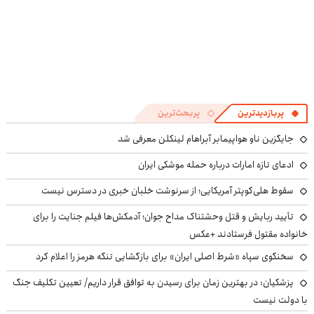
پربازدیدترین
پربحث‌ترین
جایگزین ناو هواپیمابر آبراهام لینکلن معرفی شد
ادعای تازه امارات درباره حمله موشکی ایران
سقوط هلی‌کوپتر آمریکایی؛ از سرنوشت خلبان خبری در دسترس نیست
تأیید ربایش و قتل وحشتناک مداح جوان؛ آدمکش‌ها فیلم جنایت را برای
خانواده مقتول فرستادند +عکس
سخنگوی سپاه «شرط اصلی ایران» برای بازگشایی تنگه هرمز را اعلام کرد
پزشکیان‌: در بهترین زمان برای رسیدن به توافق قرار داریم/ تعیین تکلیف جنگ
با دولت نیست