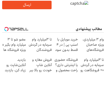
ارسال
مطالب پیشنهادی
وام ۳ میلیاردی،
خرید موبایل با
تا 3میلیارد وام
عضو شو تا 3
ویژه صاحبان
اسنپ پی | در ۴
سرمایه در گردش
میلیارد وام بگیر «
فروشگاه‌های
قسط بدون سود
فروشندگان
ویژه فروشگاه ها
آنلاین و حضوری
و کارمزد!
»
تا 3میلیارد وام
فروشگاه حضوری
فروش مغازه و
بازدید
سرمایه در گردش
یا اینترنتی داری؟
آنلاین شاپ
آنلاین‌شاپت رو
=> فروشگاهت رو
راحت محصول و
خودت رو بالا ببر
زیاد کن، بازدید
ثبت کن
خدماتت رو
بالاتر = درآمد
بفروش
بیشتر