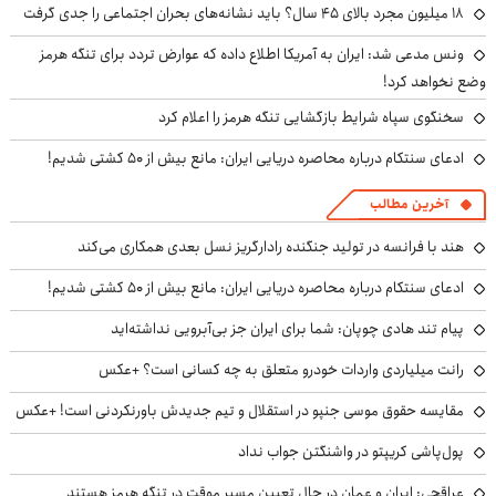
۱۸ میلیون مجرد بالای ۴۵ سال؟ باید نشانه‌های بحران اجتماعی را جدی گرفت
ونس مدعی شد: ایران به آمریکا اطلاع داده که عوارض تردد برای تنگه هرمز
وضع نخواهد کرد!
سخنگوی سپاه شرایط بازگشایی تنگه هرمز را اعلام کرد
ادعای سنتکام درباره محاصره دریایی ایران: مانع بیش از ۵۰ کشتی شدیم!
آخرین مطالب
هند با فرانسه در تولید جنگنده رادارگریز نسل بعدی همکاری می‌کند
ادعای سنتکام درباره محاصره دریایی ایران: مانع بیش از ۵۰ کشتی شدیم!
پیام تند هادی چوپان: شما برای ایران جز بی‌آبرویی نداشته‌اید
رانت میلیاردی واردات خودرو متعلق به چه کسانی است؟ +عکس
مقایسه حقوق موسی جنپو در استقلال و تیم جدیدش باورنکردنی است! +عکس
پول‌پاشی کریپتو در واشنگتن جواب نداد
عراقچی: ایران و عمان در حال تعیین مسیر موقت در تنگه هرمز هستند