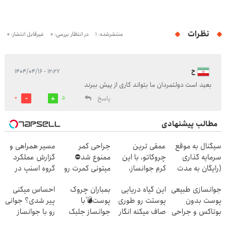
نظرات
منتشرشده: 1
در انتظار بررسی: 0
غیرقابل انتشار: 0
ح
۱۲:۲۷ - ۱۴۰۴/۰۴/۱۶
بعید است دولتمردان ما بتواند کاری از پیش ببرند
پاسخ
0
5
مطالب پیشنهادی
سیگنال به موقع
عمقی ترین
جراحی کمر
مسیر همراهی و
سرمایه گذاری
چروکاتو، با این
ممنوع شد⛔
گزارش عملکرد
(رایگان به مدت
کرم جوانساز،
میتونی کمرت رو
گروه اسنپ در
محدود)
صاف کن(50%
در منزل درمان
۱۴۰۴
جوانسازی طبیعی
این گیاه دریایی
بمباران چروک
احساس میکنی
تخفیف سفارش
کنی! 👈🏻
پوست بدون
پوستت رو طوری
پوست💣با
پیر شدی؟ جوانی
فوری)
پرسش‌نامه
بوتاکس و جراحی
صاف میکنه انگار
جوانساز جلبک
رو با جوانساز
😳! خرید با
20سال جوون
(تخفیف تاامشب)
جلبک تجربه کن