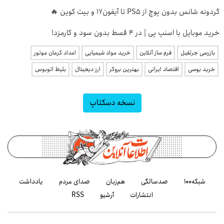
گردونه شانس بدون پوچ از PS5 تا آیفون17 و بیت کوین 🔥
خرید موبایل با اسنپ پی | در ۴ قسط بدون سود و کارمزد!
بازرسی جرثقیل
فرم ساز آنلاین
خرید مواد شیمیایی
امداد کرمان موتور
خرید یوسی
اقتصاد ایرانی
بهترین بروکر
ارز دیجیتال
بلیط اتوبوس
نسخه دسکتاپ
شبکه۱۰۰
صدسالگی
هم‌زبان
صدای مردم
یادداشت
انتشارات
آرشیو
RSS