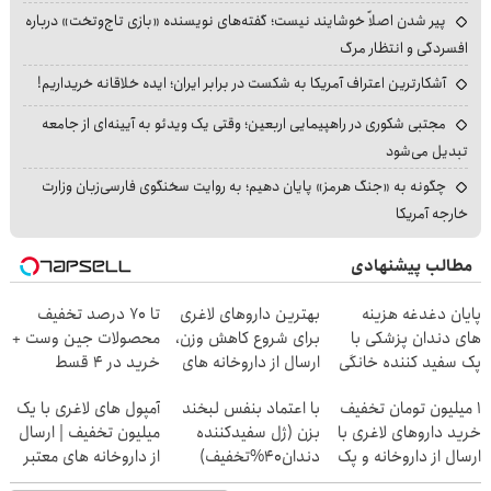
پیر شدن اصلاً خوشایند نیست؛ گفته‌های نویسنده «بازی تاج‌وتخت» درباره
افسردگی و انتظار مرگ
آشکارترین اعتراف آمریکا به شکست در برابر ایران؛ ایده خلاقانه خریداریم!
مجتبی شکوری در راهپیمایی اربعین؛ وقتی یک ویدئو به آیینه‌ای از جامعه
تبدیل می‌شود
چگونه به «جنگ هرمز» پایان دهیم؛ به روایت سخنگوی فارسی‌زبان وزارت
خارجه آمریکا
مطالب پیشنهادی
پایان دغدغه هزینه
بهترین داروهای لاغری
تا 70 درصد تخفیف
های دندان پزشکی با
برای شروع کاهش وزن،
محصولات جین وست +
پک سفید کننده خانگی
ارسال از داروخانه های
خرید در 4 قسط
نزدیکت!
1 میلیون تومان تخفیف
با اعتماد بنفس لبخند
آمپول های لاغری با یک
خرید داروهای لاغری با
بزن (ژل سفیدکننده
میلیون تخفیف | ارسال
ارسال از داروخانه و پک
دندان40%تخفیف)
از داروخانه های معتبر
یخ!