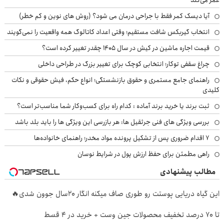
آیا دیسک کمر فقط با جراحی درمان می شود؟ (روش های نوین و کم خطر)
انتخاب گیربکس شافت مستقیم؛ وقتی اعداد کاتالوگ همه واقعیت را نمی‌گویند
قیمت اجاره ماشین در کیش در سال ۱۴۰۵ چقدر تغییر کرده است؟
چراغ سقفی توکار؛ انتخابی کوچک برای تغییر بزرگ در طراحی داخلی
راهنمای جامع مستمری و حقوق بازنشستگی؛ انواع حکم، فیش حقوقی و نکات
کلیدی
ثبت برند یا خرید برند آماده : کدام راه برای کسب‌وکار شما مناسب‌تر است؟
بررسی ویژگی های فنی جرثقیل ها: هر بازرسی این ویژگی ها را باید بلد باشد
۷ اقدام ضروری پس از تشکیل پرونده مواد مخدر؛ راهنمای خانواده‌ها
راهی مطمئن برای حفظ ارزش پول در شرایط نوسان
مطالب پیشنهادی
این گیاه دریایی پوستت رو طوری صاف میکنه انگار 20سال جوون شدی🔥
تا 70 درصد تخفیف محصولات جین وست + خرید در 4 قسط