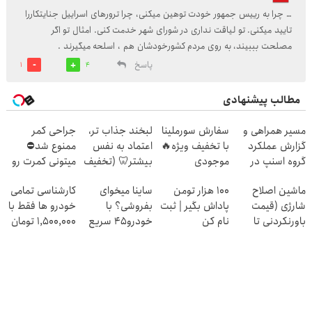
… چرا به رییس جمهور خودت توهین میکنی، چرا ترورهای اسراییل جنایتکاررا
تایید میکنی. تو لیاقت نداری در شورای شهر خدمت کنی. امثال تو اگر
مصلحت بببیند، به روی مردم کشورخودشان هم ، اسلحه میگیرند .
پاسخ
1
4
مطالب پیشنهادی
مسیر همراهی و
سفارش سورملینا
لبخند جذاب تر،
جراحی کمر
گزارش عملکرد
با تخفیف ویژه🔥
اعتماد به نفس
ممنوع شد⛔
گروه اسنپ در
موجودی
بیشتر🦷 (تخفیف
میتونی کمرت رو
۱۴۰۴
محدود!!!!
تا امشب)
در منزل درمان
ماشین اصلاح
100 هزار تومن
ساینا میخوای
کارشناسی تمامی
کنی! 👈🏻
شارژی (قیمت
پاداش بگیر | ثبت
بفروشی؟ با
خودرو ها فقط با
پرسش‌نامه
باورنکردنی تا
نام کن
خودرو45 سریع
1,500,000 تومان
امشب)
میفروشی