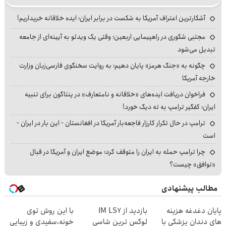
آشکارترین اعتراف آمریکا به شکست در برابر ایران؛ ایده خلاقانه خریداریم!
مجتبی شکوری در راهپیمایی اربعین؛ وقتی یک ویدئو به آیینه‌ای از جامعه
تبدیل می‌شود
چگونه به «جنگ هرمز» پایان دهیم؛ به روایت سخنگوی فارسی‌زبان وزارت
خارجه آمریکا
فراخوان دریافت ایده‌های «خلاقانه و نامتعارف» در پنتاگون برای تنبیه
ایران؛ کفگیر ترامپ به ته دیگ خورد!
ترامپ در حال تکرار کارزار فاجعه‌بار آمریکا در افغانستان - این بار در ایران -
است
چرا ترامپ حمله به ایران را متوقف کرد؛ موضع ایران و آمریکا در قبال
«توافق» چیست؟
مطالب پیشنهادی
پایان دغدغه هزینه
بازدید از IM LS7
با این روش توی
های دندان پزشکی با
لوکس ترین شاسی
خونه،سفیدی و زیبایی