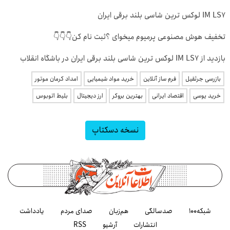
IM LS7 لوکس ترین شاسی بلند برقی ایران
تخفیف هوش مصنوعی پرمیوم میخوای ؟ثبت نام کن👇👇👇
بازدید از IM LS7 لوکس ترین شاسی بلند برقی ایران در باشگاه انقلاب
بازرسی جرثقیل
فرم ساز آنلاین
خرید مواد شیمیایی
امداد کرمان موتور
خرید یوسی
اقتصاد ایرانی
بهترین بروکر
ارز دیجیتال
بلیط اتوبوس
نسخه دسکتاپ
شبکه۱۰۰
صدسالگی
هم‌زبان
صدای مردم
یادداشت
انتشارات
آرشیو
RSS