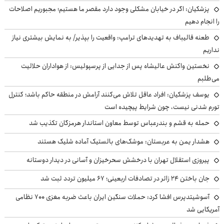
پزشکیان: اگر در خیابان مشکلی وجود دارد مقصر ما هستیم؛ مجبوریم اصلاحات
را انجام دهیم
طعنه قالیباف به تهدیدهای ترامپ: واقعیت را بپذیر/ به نمایش بیشتری نیاز
نداریم
نخستین واکنش عالیشاه پس از جدایی از پرسپولیس: از هواداران حلالیت
می‌طلبم
یوسف پزشکیان: افراد عاقل تلاش می‌کنند آرامش در منطقه حاکم باشد؛ کنترل
تورم شدنی نیست، چون شرایط پیچیده است
حمله به قشم و بندرعباس توسط معاون استاندار هرمزگان تکذیب شد
هشدار یمن به عربستان: موشک‌های بالستیک آماده شلیک هستند
پیروزی استقلال تهران با درخشش سحرخیزان و آسانی در دیدار دوستانه
جان باختن ۲۴ زائر در تصادفات اربعینی؛ ۶۷ میلیون تردد ثبت شد
آسوشیتدپرس افشا کرد: حملات سنگین ایران باعث ضربه مغزی ۷۰۰ نظامی
آمریکایی شد