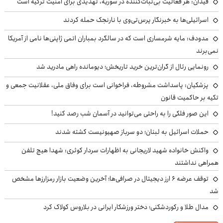
فیدان: هر فعالیت بی‌ثبات‌کننده در سوریه، تهدیدی برای امنیت ترکیه است
اسرائیلی‌ها به خبرنگار پرس‌تی‌وی با نارنجک حمله کردند
مدودف: مایه شرمساری است که در سالگرد بمباران اتمی ژاپنی‌ها نامی از آمریکا
نمی‌برند
رونمایی رئال از گران‌ترین خرید تاریخش؛ دیومانده راهی مادرید شد
پزشکیان: پاسداشت مشروطه، فراخوانی است برای وفاق ملی، عقلانیت جمعی و
تکیه بر حاکمیت قانون
این صور فلکی را به راحتی می‌توانید در آسمان شب رصد کنید!
حملات اسرائیل به لبنان؛ دو سرباز صهیونیست کشته شدند
واکنش خانواده شهید لاریجانی به اظهارات سردار کوثری: شهدا هیچ تلفن
همراهی نداشتند
توقف عرضه ۶ ارز دیجیتال در صرافی‌ها؛ آخرین وضعیت بازار رمزارزها مشخص
شد
مدال طلا و رکوردشکنی؛ دختر ورزشکار ایرانی در بلاروس کولاک کرد