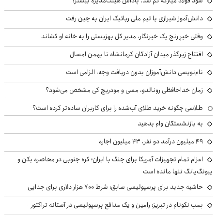
سود فولاد مبارکه کم شد، پاداش هیئت‌مدیره بیشتر!
دانش‌آموز شیرازی با تیم ملی رباتیک ایران به چین رفت
وقتی خبرِ رنج یک خبرنگار، مدیر کل بهزیستی را به خانه او کشاند
افتتاح زیرگذر میدان آزادگان کرمانشاه تا بهمن امسال
نام‌نویسی دانش‌آموزان بدون دریافت وجه، الزامی است
زمان خداحافظی رونالدو، مسی و مودریچ کی مشخص می‌شود؟
طلاسی چگونه خرید طلای آب‌شده را برای کاربران ساده‌تر کرده است؟
به بازنشستگان وام بدهید
49 میلیون درآمد دو نفر، 43 میلیون اجاره
اعزام تمام تجهیزات آمریکا برای جنگ با ایران؛ کره جنوبی در محاصره پکن و
پیونگ‌یانگ تنها مانده است
حاشیه جدید برای پرسپولیسی سابق؛ شرط ۷۰۰ هزار دلاری برای جدایی
بمب نکونام در تبریز؛ رامین و یک مدافع پرسپولیسی در آستانه تراکتور