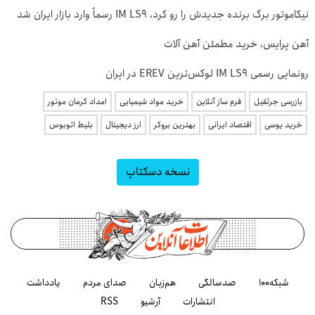
نیکاموتور برگ برنده جدیدش را رو کرد، IM LS9 رسماً وارد بازار ایران شد
آهن پرایس، خرید مطمئن آهن آلات
رونمایی رسمی IM LS9 لوکس‌ترین EREV در ایران
بازرسی جرثقیل
فرم ساز آنلاین
خرید مواد شیمیایی
امداد کرمان موتور
خرید یوسی
اقتصاد ایرانی
بهترین بروکر
ارز دیجیتال
بلیط اتوبوس
نسخه دسکتاپ
شبکه۱۰۰
صدسالگی
هم‌زبان
صدای مردم
یادداشت
انتشارات
آرشیو
RSS