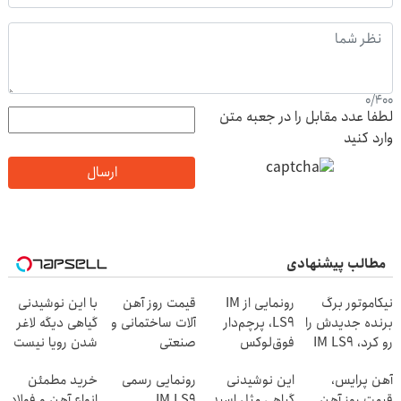
0
/
400
لطفا عدد مقابل را در جعبه متن
وارد کنید
ارسال
مطالب پیشنهادی
نیکاموتور برگ
رونمایی از IM
قیمت روز آهن
با این نوشیدنی
برنده جدیدش را
LS9، پرچم‌دار
آلات ساختمانی و
گیاهی دیگه لاغر
رو کرد، IM LS9
فوق‌لوکس
صنعتی
شدن رویا نیست
رسماً وارد بازار
EREV وارد بازار
آهن پرایس،
این نوشیدنی
رونمایی رسمی
خرید مطمئن
ایران شد
ایران شد
قیمت روز آهن
گیاهی مثل اسید
IM LS9
انواع آهن و فولاد