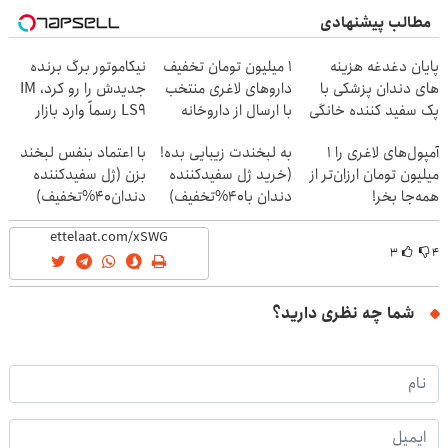
مطالب پیشنهادی
پایان دغدغه هزینه
۱ میلیون تومان تخفیف
نیکاموتور برگ برنده
های دندان پزشکی با
داروهای لاغری منتخب
جدیدش را رو کرد، IM
پک سفید کننده خانگی
با ارسال از داروخانه
LS9 رسماً وارد بازار
نزدیکت
ایران شد
آمپول‌های لاغری را ۱
به لبخندت زیبایی بده!
با اعتماد بنفس لبخند
میلیون تومان ارزان‌تر از
(خرید ژل سفیدکننده
بزن (ژل سفیدکننده
همه‌جا بخر!
دندان با40%تخفیف)
دندان40%تخفیف)
۳
۴
شما چه نظری دارید؟