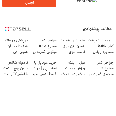
ارسال
مطالب پیشنهادی
با موهای کم‌پشت
هنوز دیر نشده‼️
جراحی کمر
کم‌پشتی موهاتو
کنار نیا⛔️❌
همین الان برای
ممنوع شد⛔
به فردا نسپار؛
مشاوره رایگان
کاشت موی
میتونی کمرت رو
همین الان
کاشت مو بگیر
طبیعی اقدام کن!
در منزل درمان
مشاوره رایگان
جراحی کمر
قبل از اینکه
خرید موبایل با
گردونه شانس
کنی! 👈🏻
بگیر!
ممنوع شده!
ریزش موهات
اسنپ پی | در ۴
بدون پوچ از PS5
پرسش‌نامه
میخوای کمرت رو
بیشتر دیده بشه،
قسط بدون سود
تا آیفون17 و بیت
در منزل درمان
اقدام کن‼️
و کارمزد!
کوین 🔥
کنی؟
((پرسش‌نامه))