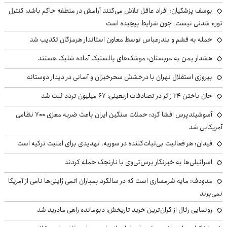
یوسف پزشکیان: افراد عاقل تلاش می‌کنند آرامش در منطقه حاکم باشد؛ کنترل
تورم شدنی نیست، چون شرایط پیچیده است
حمله به قشم و بندرعباس توسط معاون استاندار هرمزگان تکذیب شد
هشدار یمن به عربستان: موشک‌های بالستیک آماده شلیک هستند
پیروزی استقلال تهران با درخشش سحرخیزان و آسانی در دیدار دوستانه
جان باختن ۲۴ زائر در تصادفات اربعینی؛ ۶۷ میلیون تردد ثبت شد
آسوشیتدپرس افشا کرد: حملات سنگین ایران باعث ضربه مغزی ۷۰۰ نظامی
آمریکایی شد
فیدان: هر فعالیت بی‌ثبات‌کننده در سوریه، تهدیدی برای امنیت ترکیه است
اسرائیلی‌ها به خبرنگار پرس‌تی‌وی با نارنجک حمله کردند
مدودف: مایه شرمساری است که در سالگرد بمباران اتمی ژاپنی‌ها نامی از آمریکا
نمی‌برند
رونمایی رئال از گران‌ترین خرید تاریخش؛ دیومانده راهی مادرید شد