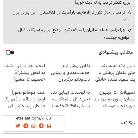
ایران؛ کفگیر ترامپ به ته دیگ خورد!
ترامپ در حال تکرار کارزار فاجعه‌بار آمریکا در افغانستان - این بار در ایران -
است
چرا ترامپ حمله به ایران را متوقف کرد؛ موضع ایران و آمریکا در قبال
«توافق» چیست؟
مطالب پیشنهادی
پایان دغدغه هزینه
با این روش توی
لبخند جذاب تر، اعتماد
های دندان پزشکی با
خونه،سفیدی و زیبایی
به نفس بیشتر🦷
پک سفید کننده خانگی
دندوناتو برگردون
(تخفیف تا امشب)
(40%off)
تسهیلات ۱۵۰ میلیون
به لبخندت زیبایی بده!
غصه موهاتو نخور!
تومان؛ بدون ضامن و با
(خرید ژل سفیدکننده
اینجا با تراکم بالا مو بکار
بازپرداخت دوساله
دندان با40%تخفیف)
قسطی پرداختش کن
۰
۰