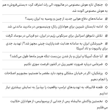
جنجال تازه هوش مصنوعی در هالیوود؛ الی راث اعتراف کرد: «بستنی‌فروش» هم
به هوش مصنوعی آلوده شد
سامانه‌های دفاع هوایی جدید از چین و روسیه به ایران رسید؟
ادامه تابستان شیرین برای هواداران رئال؛ وینیسیوس در مادرید ماندنی شد
تلاش ناموفق اسرائیل برای سرنگونی رژیم در ایران، دو قربانی در موساد گرفت
خیبرشکن ایران به سامانه هدایت ضدپارازیت چینی مجهز شد؟/ تهدید جدی
برای پاتریوت و تاد آمریکا
آیا جنگ آمریکا و ایران و باز شدن بن‌بست تنگه هرمز ماه‌ها طول می‌کشد؟
ضرغامی درباره ضرورت تغییر ریل در کشور: فرصت سوزی نکنیم
پزشکیان: اگر در خیابان مشکلی وجود دارد مقصر ما هستیم؛ مجبوریم اصلاحات
را انجام دهیم
طعنه قالیباف به تهدیدهای ترامپ: واقعیت را بپذیر/ به نمایش بیشتری نیاز
نداریم
نخستین واکنش عالیشاه پس از جدایی از پرسپولیس: از هواداران حلالیت
می‌طلبم