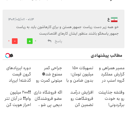
خ
۰۱:۱۴ - ۱۴۰۴/۰۵/۰۷
خو همه زیر دست ریاست جمهور هستن و برای کارهاشون باید به ریاست
جمهور پاسخگو باشند منظور ایشان کارهای اقتصادیست
پاسخ
0
0
مطالب پیشنهادی
مسیر همراهی و
تسهیلات ۱۵۰
جراحی کمر
دوره ایرپاد‌های
گزارش عملکرد
میلیون تومان؛
ممنوع شد⛔
گرون قیمت
گروه اسنپ در
بدون ضامن و با
میتونی کمرت رو
گذشته! ایرپاد
۱۴۰۴
بازپرداخت
در منزل درمان
بلوتوثی فقط
وقتشه جذایبتت
افزایش درآمـد
اگه فروشگاه داری
❗❗200 میلیون
دوساله
کنی! 👈🏻
1,399,000 تومان
رو به خودت
فروشگاهت رو
عضو فروشندگان
وام❗❗ در آبان تتر
پرسش‌نامه
برگردونی!
تضمین کن
دیجی پی شو ،
احراز هویت کن
(مشاوره رایگان
فروش رو بالا ببر
بگیر)