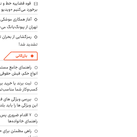
قوه قضاییه خط و نش
برخورد می‌کنیم +ویدیو
آغاز همکاری موشکی ا
تهران از پیونگ‌یانگ می‌
رمزگشایی از بحران ت
تشدید شد!
بازرگانی
راهنمای جامع مستم
انواع حکم، فیش حقوقی 
ثبت برند یا خرید برن
کسب‌وکار شما مناسب‌ت
بررسی ویژگی های فن
این ویژگی ها را باید بلد
۷ اقدام ضروری پس 
راهنمای خانواده‌ها
راهی مطمئن برای ح