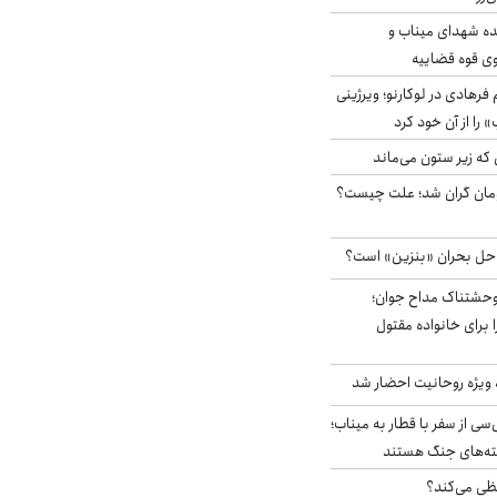
ه شهدای میناب و
وی قوه قضاییه
رهادی در لوکارنو؛ ویرژینی
» را از آن خود کرد
 که زیر ستون می‌ماند
ر آزاد ۲هزار تومان گران شد؛ علت چیست؟
 حل بحران «بنزین» است؟
وحشتناک مداح جوان؛
 برای خانواده مقتول
ه ویژه روحانیت احضار شد
سی از سفر با قطار به میناب؛
شته‌های جنگ هستند
ی می‌کند؟