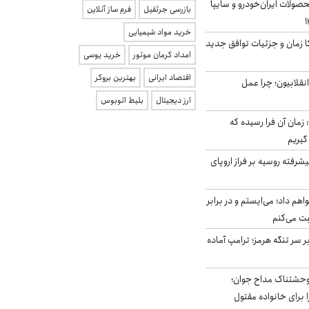
ولات ایران‌خودرو و سایپا
بازرسی جرثقیل
فرم ساز آنلاین
خرید مواد شیمیایی
کا زمان و جزئیات توافق جدید
امداد کرمان موتور
خرید یوسی
اقتصاد ایرانی
بهترین بروکر
انقلابیون؛ چرا عمل
ارز دیجیتال
بلیط اتوبوس
 زمان آن فرا رسیده که
گیریم
گنده پیشرفته روسیه بر فراز اروپای
هم داد؛ می‌ایستم و در برابر
بت می‌کنم
ر سر تنگه هرمز؛ ترامپ آماده
وحشتناک مداح جوان؛
 برای خانواده مقتول