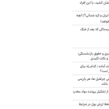
ان کشید: با این افراد
یران و کره شمالی؟/ آنچه
خواهد!
رسناکی که بعد از جنگ
ری و حقوق بازنشستگی؛
و نکات کلیدی
د آماده : کدام راه برای
ر است؟
ی جرثقیل ها: هر بازرسی
 باشد
از تشکیل پرونده مواد مخدر؛
فظ ارزش پول در شرایط