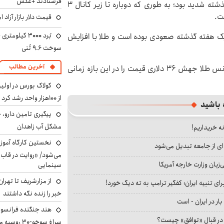
فرستادند +عکس
خبرآنلاین نوشت: نوسان قیمت طلا در طول یک هفته گذشته شدید بود؛ به طوری که دوباره تا زیر کانال ۳
قیمت دلار بازار آزاد امروز شنب
 یک هفته گذشته صعودی بوده است و طلا با افزایش
سوخت ۹.۶ تُنی
آخرین مطالب
عملکرد یک ماهه بازار جهانی طلا نیز این‌گونه است که اونس طلا جهش ۳۶ دلاری قیمت را در این بازه زمانی
کولاک بورس در اول
از ۱۰۰هزار واحد رشد کرد
 باشید
پیگیری تامین دارو، 
مشکل آب زاهدان
نه خریداریم!
نخستین کارگاه آموزش
ای از جامعه تبدیل می‌شود
می‌شود/ «روایت در قاب
بان وزارت خارجه آمریکا
سینمایی
از مزارشریف تا تهران
ای تنبیه ایران؛ کفگیر ترامپ به ته دیگ خورد!
خبر را زنده نگه داشتند
بار در ایران - است
هند جنگنده فرانسوی ر
ا در قبال «توافق» چیست؟
سراغ سوخو-30 روسیه می‌رود