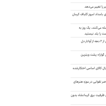
را تغییر می‌دهد
 ۴.۶ ریشتری بامداد امروز گلباف کرمان
له می‌کنند، یک روز به
ت را بلد نیستید
آیا جیمز کامرون پس از ۲ دهه از آواتار دل
گوارا» پشت ویترین
یارد ریال کالای اساسی احتکارشده
ر تقوایی در موزه هنرهای
۳ مگاواتی ظرفیت برق کرمانشاه بدون