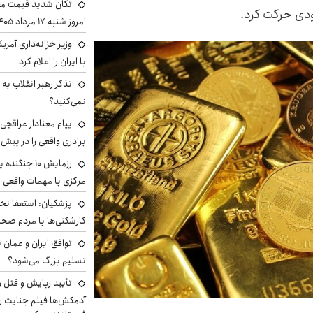
تکان شدید قیمت محص
دی حرکت کرد.
امروز شنبه ۱۷ مرداد ۱۴۰۵
وزیر خزانه‌داری آمری
با ایران را اعلام کرد
تذکر رهبر انقلاب به 
نمی‌کنید؟
پیام معنادار عراقچی:
برادری واقعی را در پیش 
رزمایش ۱۰ جن
مرکزی با مهمات واقعی
پزشکیان: استعفا نخوا
کارشکنی‌ها با مردم صح
توافق ایران و عمان ب
تسلیم بزرگ می‌شود؟
تأیید ربایش و قتل 
آدمکش‌ها فیلم جنایت را