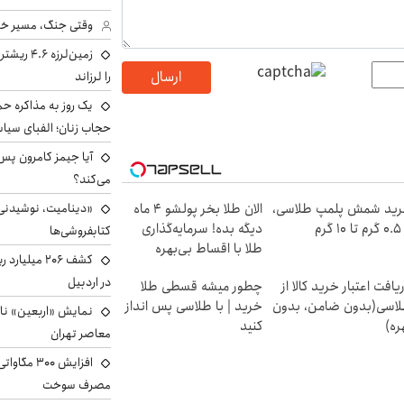
وقتی جنگ، مسیر خبر 
زمین‌لرزه
ارسال
را لرزاند
یک روز به مذاکره حم
حجاب زنان؛ الفبای سیاس
می‌کند؟
«دینامیت، نوشیدنی 
ید شمش پلمپ طلاسی،
الان طلا بخر پولشو 4 ماه
۱ گرم
دیگه بده! سرمایه‌گذاری
کتابفروشی‌ها
طلا با اقساط بی‌بهره
کشف ۲۰۶ میل
در اردبیل
یافت اعتبار خرید کالا از
چطور میشه قسطی طلا
اسی(بدون ضامن، بدون
خرید | با طلاسی پس انداز
نمایش «اربعین» ناص
ره)
کنید
معاصر تهران
افزایش ۰۰
مصرف سوخت