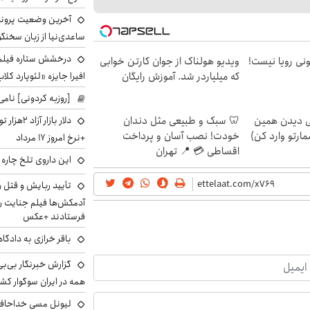
آخرین وضعیت پروند
ساعدی‌نیا از زبان سخنگ
درخشش ستاره فیلم ف
هی 800 میلیونی رویا نیست!
ویدیو هولناک از جوان کارتن خوابی
افیرا جایزه «لئوپارد کلاب
که میلیاردر شد. آموزش رایگان
[روزبه کردونی] نامی
دلار بازا
لی دیدن همین
🦷 سبک و طبیعی مثل دندان
مارتو وارد کن)
خودت! نصب آسان و پرداخت
+نرخ امروز ۱۷ مرداد
اقساطی 💳 📍 تهران
این داروی تلخ چاره
تأیید ربایش و قتل 
آدمکش‌ها فیلم جنایت را
فرستادند +عکس
باقر خرازی به دادگا
گزارش خبرنگار بی‌بی‌
همه در ایران سوگوار ک
لیونل مسی خداحافظ