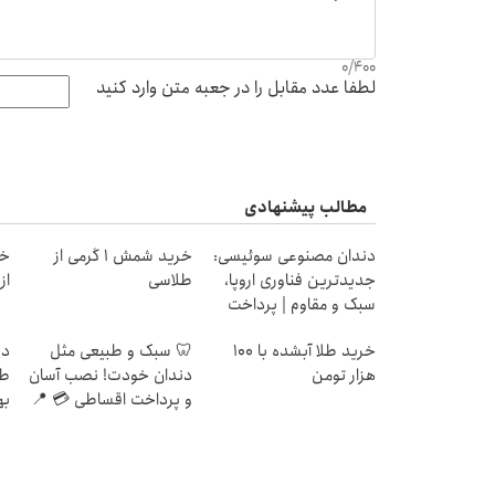
0
/
400
لطفا عدد مقابل را در جعبه متن وارد کنید
مطالب پیشنهادی
دندان مصنوعی سوئیسی:
خرید شمش 1 گرمی از
خر
جدیدترین فناوری اروپا،
طلاسی
از ۰.۵ گرم تا ۰
سبک و مقاوم | پرداخت
قسطی
خرید طلا آبشده با 100
🦷 سبک و طبیعی مثل
در
هزار تومن
دندان خودت! نصب آسان
طل
و پرداخت اقساطی 💳 📍
به
تهران