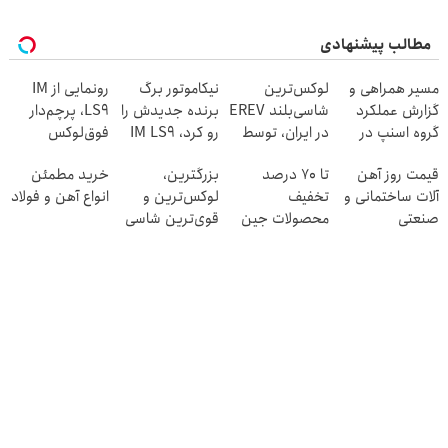
مطالب پیشنهادی
مسیر همراهی و
لوکس‌ترین
نیکاموتور برگ
رونمایی از IM
گزارش عملکرد
شاسی‌بلند EREV
برنده جدیدش را
LS9، پرچم‌دار
گروه اسنپ در
در ایران، توسط
رو کرد، IM LS9
فوق‌لوکس
۱۴۰۴
نیکا موتور
رسماً وارد بازار
EREV وارد بازار
قیمت روز آهن
تا 70 درصد
بزرگترین،
خرید مطمئن
رونمایی شد!
ایران شد
ایران شد
آلات ساختمانی و
تخفیف
لوکس‌ترین و
انواع آهن و فولاد
صنعتی
محصولات جین
قوی‌ترین شاسی
وست + خرید در
بلند EREV در در
4 قسط
ایران رونمایی شد