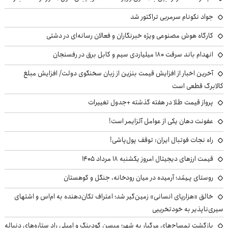
جواد نکونام سرمربی تراکتور شد
کارگاه هوش مصنوعی ویژه خبرنگاران و فعالان رسانه‌ای در دشتی
انهدام باند سرقت ۱۸۰ میلیاردی سیم و کابل برق در رفسنجان
آخرین اخبار از افزایش قیمت بنزین از زبان سخنگوی دولت/ افزایش مبلغ
کالابرگ قطعی است
پرواز قیمت طلا در هفته گذشته +جدول تغییرات
عفونت دهان یکی از عوامل آلزایمر است!
راه نجات فوتبال ایران: توقف پول‌پاشی!
قیمت ارزهای دیجیتال امروز یکشنبه ۱۸ مرداد ۱۴۰۵
روستای پـِیمُد؛ آرمیده در میان رودخانه، جنگل و کوهستان
خالق «هزارپای انسانی» زمین‌گیر شد؛ اعتراف تکان‌دهنده به ام‌اس و اشتهای
سیری‌ناپذیر به خودتخریبی
بازگشت تمساح‌های مرگبار به شهر؛ میسن گودینگ و امیلی راد ستاره‌های دنباله