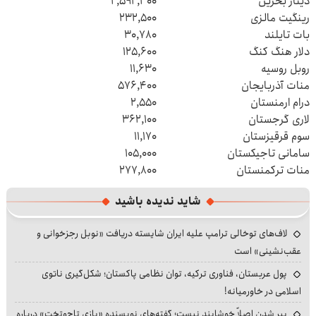
دینار بحرین
۲,۵۹۲,۳۰۰
رینگیت مالزی
۲۳۲,۵۰۰
بات تایلند
۳۰,۷۸۰
دلار هنگ کنگ
۱۲۵,۶۰۰
روبل روسیه
۱۱,۶۳۰
منات آذربایجان
۵۷۶,۴۰۰
درام ارمنستان
۲,۵۵۰
لاری گرجستان
۳۶۲,۱۰۰
سوم قرقیزستان
۱۱,۱۷۰
سامانی تاجیکستان
۱۰۵,۰۰۰
منات ترکمنستان
۲۷۷,۸۰۰
شاید ندیده باشید
لاف‌های توخالی ترامپ علیه ایران شایسته دریافت «نوبل رجزخوانی و
عقب‌نشینی» است
پول عربستان، فناوری ترکیه، توان نظامی پاکستان؛ شکل‌گیری ناتوی
اسلامی در خاورمیانه!
پیر شدن اصلاً خوشایند نیست؛ گفته‌های نویسنده «بازی تاج‌وتخت» درباره