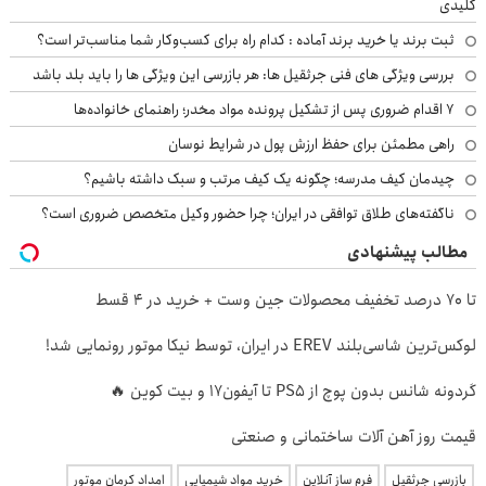
کلیدی
ثبت برند یا خرید برند آماده : کدام راه برای کسب‌وکار شما مناسب‌تر است؟
بررسی ویژگی های فنی جرثقیل ها: هر بازرسی این ویژگی ها را باید بلد باشد
۷ اقدام ضروری پس از تشکیل پرونده مواد مخدر؛ راهنمای خانواده‌ها
راهی مطمئن برای حفظ ارزش پول در شرایط نوسان
چیدمان کیف مدرسه؛ چگونه یک کیف مرتب و سبک داشته باشیم؟
ناگفته‌های طلاق توافقی در ایران؛ چرا حضور وکیل متخصص ضروری است؟
مطالب پیشنهادی
تا 70 درصد تخفیف محصولات جین وست + خرید در 4 قسط
لوکس‌ترین شاسی‌بلند EREV در ایران، توسط نیکا موتور رونمایی شد!
گردونه شانس بدون پوچ از PS5 تا آیفون17 و بیت کوین 🔥
قیمت روز آهن آلات ساختمانی و صنعتی
بازرسی جرثقیل
فرم ساز آنلاین
خرید مواد شیمیایی
امداد کرمان موتور