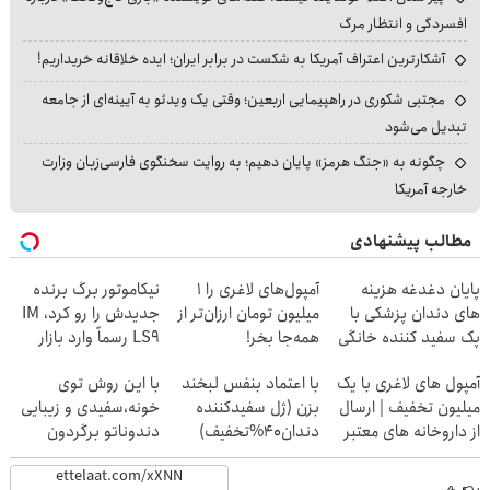
افسردگی و انتظار مرگ
آشکارترین اعتراف آمریکا به شکست در برابر ایران؛ ایده خلاقانه خریداریم!
مجتبی شکوری در راهپیمایی اربعین؛ وقتی یک ویدئو به آیینه‌ای از جامعه
تبدیل می‌شود
چگونه به «جنگ هرمز» پایان دهیم؛ به روایت سخنگوی فارسی‌زبان وزارت
خارجه آمریکا
مطالب پیشنهادی
پایان دغدغه هزینه
آمپول‌های لاغری را ۱
نیکاموتور برگ برنده
های دندان پزشکی با
میلیون تومان ارزان‌تر از
جدیدش را رو کرد، IM
پک سفید کننده خانگی
همه‌جا بخر!
LS9 رسماً وارد بازار
ایران شد
آمپول های لاغری با یک
با اعتماد بنفس لبخند
با این روش توی
میلیون تخفیف | ارسال
بزن (ژل سفیدکننده
خونه،سفیدی و زیبایی
از داروخانه های معتبر
دندان40%تخفیف)
دندوناتو برگردون
(40%off)