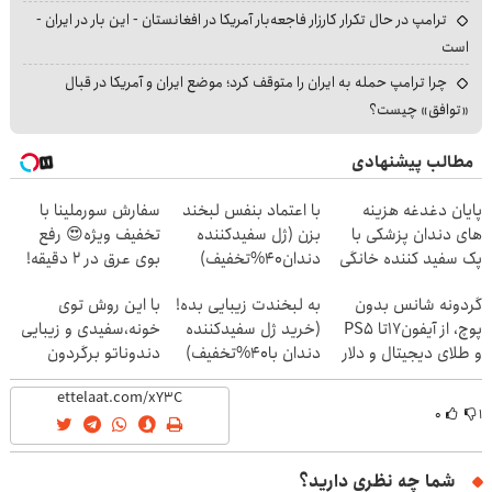
ترامپ در حال تکرار کارزار فاجعه‌بار آمریکا در افغانستان - این بار در ایران -
است
چرا ترامپ حمله به ایران را متوقف کرد؛ موضع ایران و آمریکا در قبال
«توافق» چیست؟
مطالب پیشنهادی
پایان دغدغه هزینه
با اعتماد بنفس لبخند
سفارش سورملینا با
های دندان پزشکی با
بزن (ژل سفیدکننده
تخفیف ویژه😍 رفع
پک سفید کننده خانگی
دندان40%تخفیف)
بوی عرق در 2 دقیقه!
🔥
گردونه شانس بدون
به لبخندت زیبایی بده!
با این روش توی
پوچ، از آیفون17تا PS5
(خرید ژل سفیدکننده
خونه،سفیدی و زیبایی
و طلای دیجیتال و دلار
دندان با40%تخفیف)
دندوناتو برگردون
(40%off)
🔥
۰
۱
شما چه نظری دارید؟