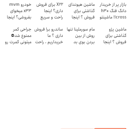
بازار پر از خریدار
ماشین هیوندای
X22 برای فروش
خودرو mvm
دانگ فنگ h30
گذاشتی برای
داری؟ اینجا
x33 میخوای
cross!! ماشینتو
فروش ؟ اینجا
راحت و سریع
بفروشی؟ اینجا
به راحتی بفروش
سریع و راحت
بفروشش
به سرعت فروش
ماشین پژو
مام سورملینا تنها
ساندرو برا فروش
جراحی کمر
بفروش
میره
گذاشتی برای
روش از بین
داری ؟ ما
ممنوع شد⛔
فروش ؟ اینجا
بردن بوی بد
خریداریم ، راحت
میتونی کمرت رو
سریع و راحت
بدن (کلیک کن و
بفروشش
در منزل درمان
بفروش
مشاوره بگیر)
کنی! 👈🏻
پرسش‌نامه