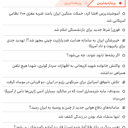
پربازدیدترین
پربحث‌ترین
آسوشیتدپرس افشا کرد: حملات سنگین ایران باعث ضربه مغزی ۷۰۰ نظامی
آمریکایی شد
فوری| شرط جدید برای بازنشستگی اعلام شد
خیبرشکن ایران به سامانه هدایت ضدپارازیت چینی مجهز شد؟/ تهدید جدی
برای پاتریوت و تاد آمریکا
اگر پشه‌ها نابود شوند، چه می‌شود؟
واکنش خانواده شهید لاریجانی به اظهارات سردار کوثری: شهدا هیچ تلفن
همراهی نداشتند
تلاش ناموفق اسرائیل برای سرنگونی رژیم در ایران، دو قربانی در موساد گرفت
مدودف: مایه شرمساری است که در سالگرد بمباران اتمی ژاپنی‌ها نامی از آمریکا
نمی‌برند
سامانه‌های دفاع هوایی جدید از چین و روسیه به ایران رسید؟
تنها منشاء شاد بودن در زندگی کشف شد
تغییر بزرگ در بازار طلا آغاز شده است/ فلز زرد آماده رکوردشکنی می‌شود؟