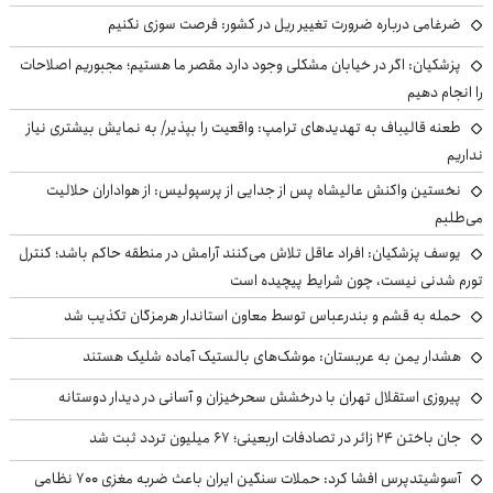
ضرغامی درباره ضرورت تغییر ریل در کشور: فرصت سوزی نکنیم
پزشکیان: اگر در خیابان مشکلی وجود دارد مقصر ما هستیم؛ مجبوریم اصلاحات
را انجام دهیم
طعنه قالیباف به تهدیدهای ترامپ: واقعیت را بپذیر/ به نمایش بیشتری نیاز
نداریم
نخستین واکنش عالیشاه پس از جدایی از پرسپولیس: از هواداران حلالیت
می‌طلبم
یوسف پزشکیان: افراد عاقل تلاش می‌کنند آرامش در منطقه حاکم باشد؛ کنترل
تورم شدنی نیست، چون شرایط پیچیده است
حمله به قشم و بندرعباس توسط معاون استاندار هرمزگان تکذیب شد
هشدار یمن به عربستان: موشک‌های بالستیک آماده شلیک هستند
پیروزی استقلال تهران با درخشش سحرخیزان و آسانی در دیدار دوستانه
جان باختن ۲۴ زائر در تصادفات اربعینی؛ ۶۷ میلیون تردد ثبت شد
آسوشیتدپرس افشا کرد: حملات سنگین ایران باعث ضربه مغزی ۷۰۰ نظامی