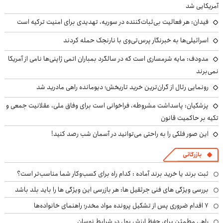
آمریکایی شد
فیدان: هر فعالیت بی‌ثبات‌کننده در سوریه، تهدیدی برای امنیت ترکیه است
اسرائیلی‌ها به خبرنگار پرس‌تی‌وی با نارنجک حمله کردند
مدودف: مایه شرمساری است که در سالگرد بمباران اتمی ژاپنی‌ها نامی از آمریکا
نمی‌برند
رونمایی رئال از گران‌ترین خرید تاریخش؛ دیومانده راهی مادرید شد
پزشکیان: پاسداشت مشروطه، فراخوانی است برای وفاق ملی، عقلانیت جمعی و
تکیه بر حاکمیت قانون
این صور فلکی را به راحتی می‌توانید در آسمان شب رصد کنید!
بازرگانی
ثبت برند یا خرید برند آماده : کدام راه برای کسب‌وکار شما مناسب‌تر است؟
بررسی ویژگی های فنی جرثقیل ها: هر بازرسی این ویژگی ها را باید بلد باشد
۷ اقدام ضروری پس از تشکیل پرونده مواد مخدر؛ راهنمای خانواده‌ها
راهی مطمئن برای حفظ ارزش پول در شرایط نوسان