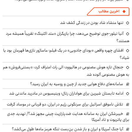
آخرین مطالب
تنها منشاء شاد بودن در زندگی کشف شد
آنیا تیلور-جوی توضیح می‌دهد: چرا بازیگران «متد اکتینگ» تقریباً همیشه مرد
هستند؟
افشای چهره واقعی «بودای جادویی» در یک فیلم؛ ماساژور نازی‌ها قهرمان بود یا
شیاد؟
جنجال تازه هوش مصنوعی در هالیوود؛ الی راث اعتراف کرد: «بستنی‌فروش» هم
به هوش مصنوعی آلوده شد
سامانه‌های دفاع هوایی جدید از چین و روسیه به ایران رسید؟
ادامه تابستان شیرین برای هواداران رئال؛ وینیسیوس در مادرید ماندنی شد
تلاش ناموفق اسرائیل برای سرنگونی رژیم در ایران، دو قربانی در موساد گرفت
خیبرشکن ایران به سامانه هدایت ضدپارازیت چینی مجهز شد؟/ تهدید جدی
برای پاتریوت و تاد آمریکا
آیا جنگ آمریکا و ایران و باز شدن بن‌بست تنگه هرمز ماه‌ها طول می‌کشد؟