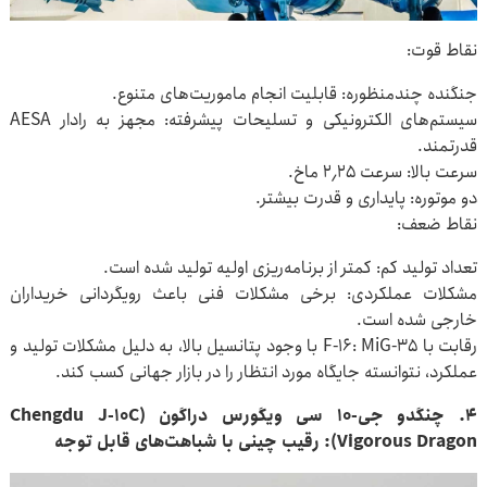
نقاط قوت:
جنگنده چندمنظوره: قابلیت انجام ماموریت‌های متنوع.
سیستم‌های الکترونیکی و تسلیحات پیشرفته: مجهز به رادار AESA
قدرتمند.
سرعت بالا: سرعت ۲٫۲۵ ماخ.
دو موتوره: پایداری و قدرت بیشتر.
نقاط ضعف:
تعداد تولید کم: کمتر از برنامه‌ریزی اولیه تولید شده است.
مشکلات عملکردی: برخی مشکلات فنی باعث رویگردانی خریداران
خارجی شده است.
رقابت با F-۱۶: MiG-۳۵ با وجود پتانسیل بالا، به دلیل مشکلات تولید و
عملکرد، نتوانسته جایگاه مورد انتظار را در بازار جهانی کسب کند.
۴. چنگدو جی-۱۰ سی ویگورس دراگون (Chengdu J-۱۰C
Vigorous Dragon): رقیب چینی با شباهت‌های قابل توجه