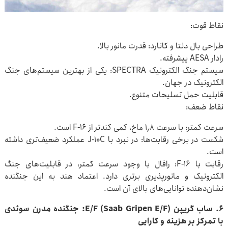
نقاط قوت:
طراحی بال دلتا و کانارد: قدرت مانور بالا.
رادار AESA پیشرفته.
سیستم جنگ الکترونیک SPECTRA: یکی از بهترین سیستم‌های جنگ
الکترونیک در جهان.
قابلیت حمل تسلیحات متنوع.
نقاط ضعف:
سرعت کمتر: با سرعت ۱٫۸ ماخ، کمی کندتر از F-۱۶ است.
شکست در برخی رقابت‌ها: در نبرد با J-۱۰C عملکرد ضعیف‌تری داشته
است.
رقابت با F-۱۶: رافال با وجود سرعت کمتر، در قابلیت‌های جنگ
الکترونیک و مانورپذیری برتری دارد. اعتماد هند به این جنگنده
نشان‌دهنده توانایی‌های بالای آن است.
۶. ساب گریپن E/F (Saab Gripen E/F): جنگنده مدرن سوئدی
با تمرکز بر هزینه و کارایی