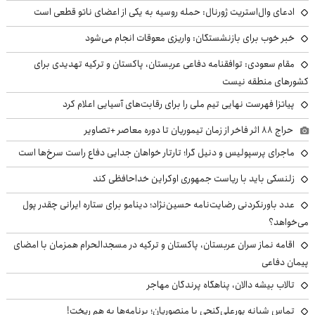
ادعای وال‌استریت ژورنال: حمله روسیه به یکی از اعضای ناتو قطعی است
خبر خوب برای بازنشستگان: واریزی معوقات انجام می‌شود
مقام سعودی: توافقنامه دفاعی عربستان، پاکستان و ترکیه تهدیدی برای
کشورهای منطقه نیست
پیاتزا فهرست نهایی تیم ملی را برای رقابت‌های آسیایی اعلام کرد
حراج ۸۸ اثر فاخر از زمان تیموریان تا دوره معاصر +تصاویر
ماجرای پرسپولیس و دنیل گرا؛ تارتار خواهان جدایی دفاع راست سرخ‌ها است
زلنسکی باید با ریاست جمهوری اوکراین خداحافظی کند
عدد باورنکردنی رضایت‌نامه حسین‌نژاد؛ دینامو برای ستاره ایرانی چقدر پول
می‌خواهد؟
اقامه نماز سران عربستان، پاکستان و ترکیه در مسجدالحرام همزمان با امضای
پیمان دفاعی
تالاب بیشه دالان، پناهگاه پرندگان مهاجر
تماس شبانه پورعلی‌گنجی با منصوریان؛ برنامه‌ها به هم ریخت!