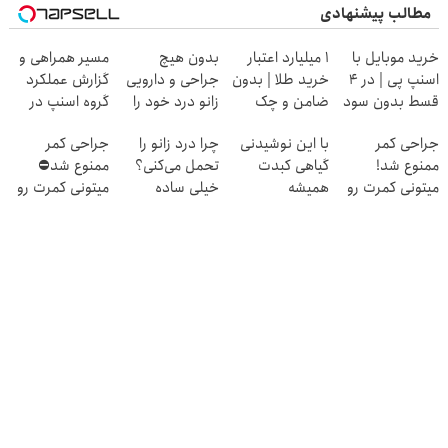
مطالب پیشنهادی
خرید موبایل با
۱ میلیارد اعتبار
بدون هیچ
مسیر همراهی و
اسنپ پی | در ۴
خرید طلا | بدون
جراحی و دارویی
گزارش عملکرد
قسط بدون سود
ضامن و چک
زانو درد خود را
گروه اسنپ در
و کارمزد!
درمان کنید ◀
۱۴۰۴
جراحی کمر
با این نوشیدنی
چرا درد زانو را
جراحی کمر
پرسش نامه ▶
ممنوع شد!
گیاهی کبدت
تحمل می‌کنی؟
ممنوع شد⛔
میتونی کمرت رو
همیشه
خیلی ساده
میتونی کمرت رو
در منزل درمان
پرقدرته55%تخفیف
درمنزل درمانش
در منزل درمان
کنی!
کن
کنی! 👈🏻
((پرسش‌نامه))
پرسش‌نامه