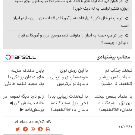
فراخوان دریافت ایده‌های «خلاقانه و نامتعارف» در پنتاگون برای تنبیه
ایران؛ کفگیر ترامپ به ته دیگ خورد!
ترامپ در حال تکرار کارزار فاجعه‌بار آمریکا در افغانستان - این بار در ایران -
است
چرا ترامپ حمله به ایران را متوقف کرد؛ موضع ایران و آمریکا در قبال
«توافق» چیست؟
مطالب پیشنهادی
لبخند جذاب تر،
با این روش توی
پایان دغدغه هزینه
اعتمادبنفس بیشتر
خونه،سفیدی و زیبایی
های دندان پزشکی با
(تخفیف تا امشب)
دندوناتو برگردون
پک سفید کننده خانگی
(40%off)
با اعتماد بنفس لبخند
به لبخندت زیبایی بده!
زانو درد دیگه تمومه! در
بزن (ژل سفیدکننده
(خرید ژل سفیدکننده
خانه درمانش کن ◀
دندان40%تخفیف)
دندان با40%تخفیف)
پرسش‌نامه ▶
۰
۰