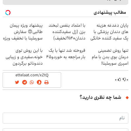
مطالب پیشنهادی
پایان دغدغه هزینه
با اعتماد بنفس لبخند
پیشنهاد ویژه پیمان
های دندان پزشکی با
بزن (ژل سفیدکننده
طالبی😍 سفارش
پک سفید کننده خانگی
دندان40%تخفیف)
سورملینا با تخفیف ویژه
🔥
تنها روش تضمینی
فروخته شد تنها با یک
با این روش توی
درمان بوی بدن با مام
بار مراجعه به خوردو45
خونه،سفیدی و زیبایی
اسپری سورملینا!
دندوناتو برگردون
(40%off)
۰
۰
شما چه نظری دارید؟