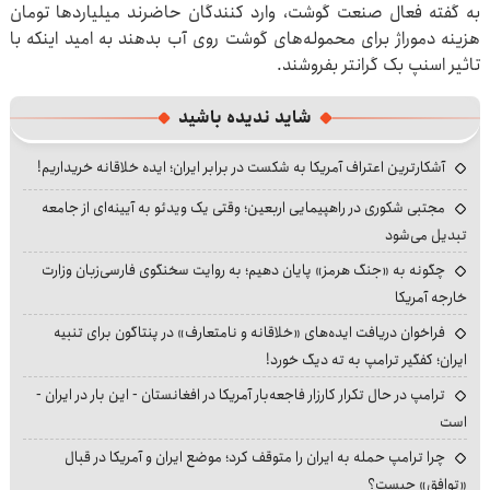
به گفته فعال صنعت گوشت، وارد کنندگان حاضرند میلیاردها تومان
هزینه دموراژ برای محموله‌های گوشت روی آب بدهند به امید اینکه با
تاثیر اسنپ بک گرانتر بفروشند.
شاید ندیده باشید
آشکارترین اعتراف آمریکا به شکست در برابر ایران؛ ایده خلاقانه خریداریم!
مجتبی شکوری در راهپیمایی اربعین؛ وقتی یک ویدئو به آیینه‌ای از جامعه
تبدیل می‌شود
چگونه به «جنگ هرمز» پایان دهیم؛ به روایت سخنگوی فارسی‌زبان وزارت
خارجه آمریکا
فراخوان دریافت ایده‌های «خلاقانه و نامتعارف» در پنتاگون برای تنبیه
ایران؛ کفگیر ترامپ به ته دیگ خورد!
ترامپ در حال تکرار کارزار فاجعه‌بار آمریکا در افغانستان - این بار در ایران -
است
چرا ترامپ حمله به ایران را متوقف کرد؛ موضع ایران و آمریکا در قبال
«توافق» چیست؟