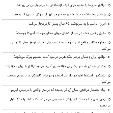
توافق سرخ‌ها با ستاره جوان لیگ؛ اژدهاکش به پرسپولیس می‌پیوندد
رزمایش ۱۰ جنگنده پیشرفته روسیه بر فراز اروپای مرکزی با مهمات واقعی
ایران، ترامپ را به سرنوشت ۴۵ سال پیش کارتر دچار می‌کند
دلیل واقعی خشم ترامپ از افشای میزان ذخایر مهمات آمریکا چیست؟
دفتر حفاظت منافع ایران در قاهره: ترامپ برای احیای توافق قبلی التماس
می‌کند
توافق ایران و عمان بر سر تنگه هرمز؛ ترامپ آماده تسلیم بزرگ می‌شود؟
واکنش همتی به اظهارات وزیر خزانه‌داری آمریکا درباره توافق با ایران +جزئیات
پزشکیان: استعفا نخواهم داد؛ می‌ایستم و در برابر کارشکنی‌ها با مردم صحبت
می‌کنم
پیام معنادار عراقچی: زمان آن فرا رسیده که برادری واقعی را در پیش گیریم
یحیی سریع: تجمعات تجاوزکارانه سعودی در هر کجا که باشند را هدف قرار
می‌دهیم