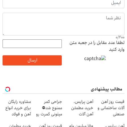
0
/
400
لطفا عدد مقابل را در جعبه متن
وارد کنید
ارسال
مطالب پیشنهادی
قیمت روز آهن
آهن پرایس،
جراحی کمر
مشاوره رایگان
آلات ساختمانی و
خرید مطمئن
ممنوع شد⛔
برای خرید انواع
صنعتی
آهن آلات
میتونی کمرت رو
آهن و فولاد
در منزل درمان
آهن پرایس،
150 میلیون وام
قیمت روز آهن
خرید مطمئن
کنی! 👈🏻