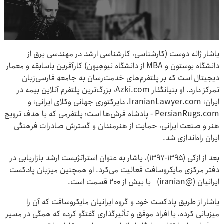
یاشار ژاله دوست (کارشناسی، کارشناسی ارشد در مهندسی برق از
دانشگاه بوستون و MBA از دانشگاه نیوهِیوِن) کارآفرین باسابقه و معمار
دیجیتال است که بر پلتفرم‌های خدمت‌رسان به جامعهِ فارسی‌زبان
تمرکز دارد. او بنیانگذار Azki.com، بزرگ‌ترین پلتفرم آنلاین بیمه در
ایران؛ IranianLawyer.com، دایرکتوری جهانی وکلای ایرانی؛ و
PersianRugs.com - پادشاه فرش‌ها است؛ پلتفرمی که با هدف ترویج
هنر و صنعت ایرانی، حمایت از هنرمندان و گسترش صادرات فرهنگی
ایران راه‌اندازی شد.
بعد از ازکی (۱۳۹۵-۱۳۹۷)، یاشار به عنوان استراتژیست ارشد بازاریابی در
دفتر مرکزی مایکروسافت فعالیت می‌کرد. او همچنین میزبان پادکست
ایرانیان (@iranian) با بیش از ۲۰۰ قسمت است.
یاشار از طریق پادکست خود و گروه ایرانیان مایکروسافت که آن را
میزبانی کرده، با افراد موفق و تأثیرگذاری گفتگو کرده که همگی در مسیر