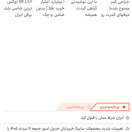
جراحی کمر
با این نوشیدنی
۱ میلیارد اعتبار
IM LS7 لوکس
انقلاب
کنی! 👈🏻
ممنوع شده!
گیاهی کبدت
خرید طلا | بدون
ترین شاسی بلند
پرسش‌نامه
میخوای کمرت رو
همیشه
ضامن و چک
برقی ایران
در منزل درمان
پرقدرته55%تخفیف
کنی؟
((پرسش‌نامه))
پربازدیدترین
پربحث‌ترین
ایران شرط عمان را قبول کرد
تغییرات شدید محصولات سایپا/ خریداران جدول امروز جمعه ۱۶ مرداد ۱۴۰۵ را