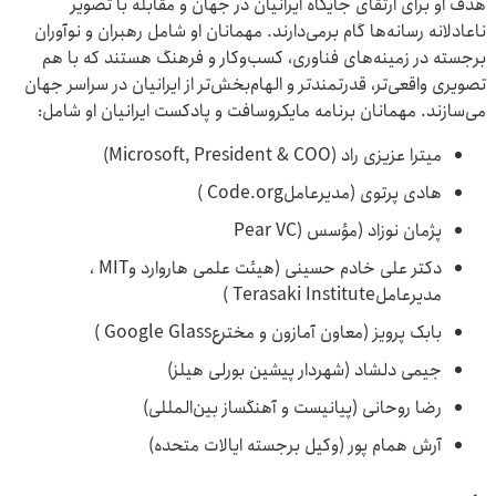
هدف او برای ارتقای جایگاه ایرانیان در جهان و مقابله با تصویر
ناعادلانه رسانه‌ها گام برمی‌دارند. مهمانان او شامل رهبران و نوآوران
برجسته در زمینه‌های فناوری، کسب‌وکار و فرهنگ هستند که با هم
تصویری واقعی‌تر، قدرتمندتر و الهام‌بخش‌تر از ایرانیان در سراسر جهان
می‌سازند. مهمانان برنامه‌ مایکروسافت و پادکست ایرانیان او شامل:
میترا عزیزی راد (Microsoft, President & COO)
هادی پرتوی (مدیرعاملCode.org )
پژمان نوزاد (مؤسس (Pear VC
دکتر علی خادم ‌حسینی (هیئت علمی هاروارد وMIT ،
مدیرعاملTerasaki Institute )
بابک پرویز (معاون آمازون و مخترعGoogle Glass )
جیمی دلشاد (شهردار پیشین بورلی هیلز)
رضا روحانی (پیانیست و آهنگساز بین‌المللی)
آرش همام‌ پور (وکیل برجسته ایالات متحده)