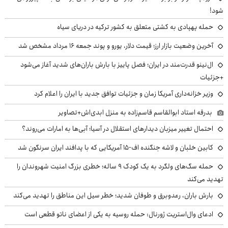
شود!
حمله پهپادی به کشتی متعلق به کشور ترکیه در دریای سیاه
آخرین وضعیت بازار ارز؛ قیمت دلار، یورو و پوند جمعه ۱۶ مرداد مشخص شد
ال‌نینو قدرت‌مند در ایران؛ فصل پاییز با بارش باران‌های شدید آغاز می‌شود
+جزئیات
وزیر خزانه‌داری آمریکا زمان و جزئیات توافق جدید با ایران را اعلام کرد
بدرقه استاد ابوالقاسم قاسم‌زاده به منزل ابدی‌اش+تصاویر
احتمال تغییر میزبان دیدارهای استقلال در آسیا؛ آبی‌ها به امارات می‌روند؟
کابین خلبان و لاشه جنگنده اف-۱۵ آمریکایی که با پدافند ایران سرنگون شد
حمله سگ‌های ولگرد به یک کودک ۹ ساله؛ خطری بزرگ امنیت شهروندان را
تهدید می‌کند
بارش باران، رعدوبرق و طوفان شدید؛ خطر سیل این مناطق را تهدید می‌کند
ادعای وال‌استریت ژورنال: حمله روسیه به یکی از اعضای ناتو قطعی است