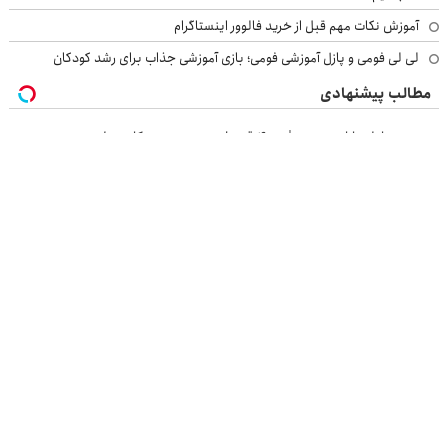
آموزش نکات مهم قبل از خرید فالوور اینستاگرام
لی لی فومی و پازل آموزشی فومی؛ بازی آموزشی جذاب برای رشد کودکان
مطالب پیشنهادی
خرید موبایل با اسنپ پی | در ۴ قسط بدون سود و کارمزد!
IM LS7 لوکس ترین شاسی بلند برقی ایران
بازدید از IM LS7 لوکس ترین شاسی بلند برقی ایران در باشگاه انقلاب
۱ میلیارد اعتبار خرید طلا | بدون ضامن و چک
بازرسی جرثقیل
فرم ساز آنلاین
خرید مواد شیمیایی
امداد کرمان موتور
خرید یوسی
اقتصاد ایرانی
بهترین بروکر
ارز دیجیتال
بلیط اتوبوس
نسخه دسکتاپ