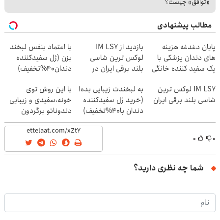
«توافق» چیست؟
مطالب پیشنهادی
پایان دغدغه هزینه
بازدید از IM LS7
با اعتماد بنفس لبخند
های دندان پزشکی با
لوکس ترین شاسی
بزن (ژل سفیدکننده
پک سفید کننده خانگی
بلند برقی ایران در
دندان40%تخفیف)
باشگاه انقلاب
IM LS7 لوکس ترین
به لبخندت زیبایی بده!
با این روش توی
شاسی بلند برقی ایران
(خرید ژل سفیدکننده
خونه،سفیدی و زیبایی
دندان با40%تخفیف)
دندوناتو برگردون
(40%off)
۰
۰
شما چه نظری دارید؟