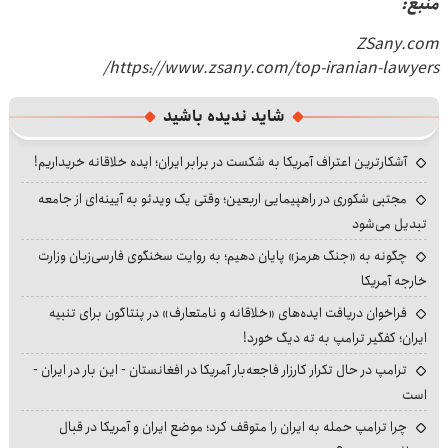
منبع
:
ZSany.com
https://www.zsany.com/top-iranian-lawyers/
شاید ندیده باشید
آشکارترین اعتراف آمریکا به شکست در برابر ایران؛ ایده خلاقانه خریداریم!
مجتبی شکوری در راهپیمایی اربعین؛ وقتی یک ویدئو به آیینه‌ای از جامعه
تبدیل می‌شود
چگونه به «جنگ هرمز» پایان دهیم؛ به روایت سخنگوی فارسی‌زبان وزارت
خارجه آمریکا
فراخوان دریافت ایده‌های «خلاقانه و نامتعارف» در پنتاگون برای تنبیه
ایران؛ کفگیر ترامپ به ته دیگ خورد!
ترامپ در حال تکرار کارزار فاجعه‌بار آمریکا در افغانستان - این بار در ایران -
است
چرا ترامپ حمله به ایران را متوقف کرد؛ موضع ایران و آمریکا در قبال