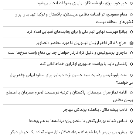
خبر خوب برای بازنشستگان: واریزی معوقات انجام می‌شود
مقام سعودی: توافقنامه دفاعی عربستان، پاکستان و ترکیه تهدیدی برای
کشورهای منطقه نیست
پیاتزا فهرست نهایی تیم ملی را برای رقابت‌های آسیایی اعلام کرد
حراج ۸۸ اثر فاخر از زمان تیموریان تا دوره معاصر +تصاویر
ماجرای پرسپولیس و دنیل گرا؛ تارتار خواهان جدایی دفاع راست سرخ‌ها است
زلنسکی باید با ریاست جمهوری اوکراین خداحافظی کند
عدد باورنکردنی رضایت‌نامه حسین‌نژاد؛ دینامو برای ستاره ایرانی چقدر پول
می‌خواهد؟
اقامه نماز سران عربستان، پاکستان و ترکیه در مسجدالحرام همزمان با امضای
پیمان دفاعی
تالاب بیشه دالان، پناهگاه پرندگان مهاجر
تماس شبانه پورعلی‌گنجی با منصوریان؛ برنامه‌ها به هم ریخت!
پیش‌بینی بورس فردا شنبه ۱۷ مرداد ۱۴۰۵/ بازار سهام آماده یک جهش دیگر