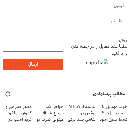
0
/
400
لطفا عدد مقابل را در جعبه متن
وارد کنید
ارسال
مطالب پیشنهادی
خرید موبایل با
بازدید از IM LS7
جراحی کمر
مسیر همراهی و
اسنپ پی | در ۴
لوکس ترین
ممنوع شد⛔
گزارش عملکرد
قسط بدون سود
شاسی بلند برقی
میتونی کمرت رو
گروه اسنپ در
و کارمزد!
ایران در باشگاه
در منزل درمان
۱۴۰۴