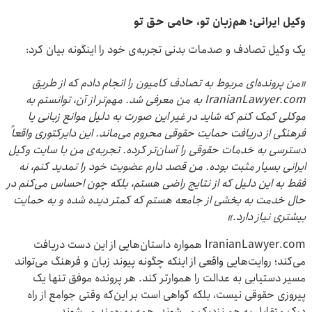
وکیل ایرانی؛ هم‌زبان تو، حامی حق تو
یک وکیل تصادف و صدمات بدنی تجربه‌ی خود را اینگونه بیان کرد:
«
من پرونده‌ای مربوط به تصادف کامیون را انجام دادم که از طریق
IranianLawyer.com
به من معرفی شد. مهم‌تر از آن، توانستم به
موکلی کمک کنم که شاید در غیر این صورت به دلیل موانع زبانی یا
فرهنگی از دریافت حمایت حقوقی محروم می‌ماند. این دایرکتوری واقعاً
دسترسی به خدمات حقوقی را آسان‌تر کرده. تجربه‌ی من با سایت وکیل
ایرانی بسیار مثبت بوده. من قصد دارم عضویت خود را تمدید کنم، نه
فقط به این دلیل که از نتایج راضی هستم، بلکه چون احساس می‌کنم در
حال خدمت به بخشی از جامعه هستم که کمتر دیده شده و به حمایت
بیشتری نیاز دارد
.
»
IranianLawyer.com همواره داستان‌هایی از این دست دریافت
می‌کند؛ روایت‌هایی واقعی از اینکه چگونه پیوند زبان و فرهنگ می‌تواند
مسیر دستیابی به عدالت را هموارتر کند. هر پرونده موفق تنها یک
پیروزی حقوقی نیست، بلکه گواهی است بر این‌که وقتی جوامع از راه
درک متقابل به هم نزدیک می‌شوند، همه بهره‌مند می‌شوند.