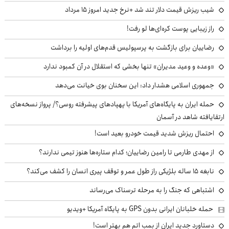
شیب ریزش قیمت دلار تند شد +نرخ جدید امروز ۱۵ مرداد
راز زیبایی پوست کره‌ای‌ها لو رفت!
رضاییان برای بازگشت به پرسپولیس قدم‌های اولیه را برداشت
«وعده و وعید مدیران» تنها بخشی که استقلال در آن کمبود ندارد
جمهوری اسلامی هشدار داد: این سخنان بوی خیانت می‌دهد
حمله ایران به پایگاه‌های آمریکا با پهپادهای پیشرفته روسی؟/ پرواز نسخه‌های
ارتقایافته شاهد در آسمان
احتمال ریزش شدید قیمت خودرو بعید است!
از مهدی طارمی تا رامین رضاییان؛ کدام ستاره‌ها هنوز تیمی ندارند؟
نابغه ۱۵ ساله بلژیکی راز طول عمر و توقف پیری انسان را کشف می‌کند؟
اشتباهی که جنگ را به مرحله ترسناک می‌رساند
حمله خلبانان ایرانی بدون GPS به پایگاه آمریکا +ویدیو
دستاورد جدید ایران از بمب اتم هم بهتر است!