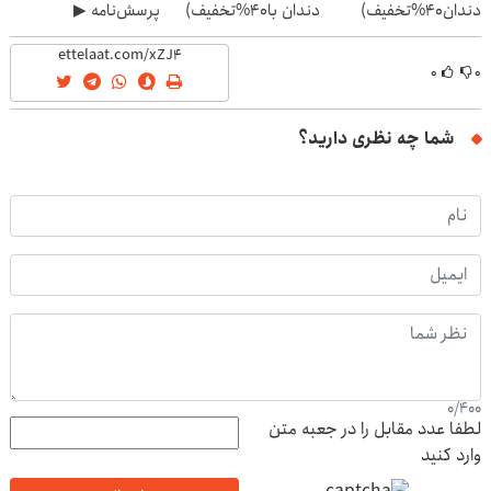
دندان40%تخفیف)
دندان با40%تخفیف)
پرسش‌نامه ▶
۰
۰
شما چه نظری دارید؟
0
/
400
لطفا عدد مقابل را در جعبه متن
وارد کنید