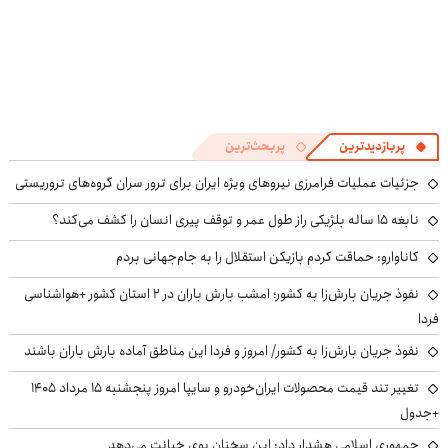
پربازدیدترین
پربحث‌ترین
جزئیات عملیات فرامرزی نیروهای ویژه ایران برای ترور سران گروه‌های تروریستی
نابغه ۱۵ ساله بلژیکی راز طول عمر و توقف پیری انسان را کشف می‌کند؟
کاناوارو: حماقت کردم بازیکن استقلال را به جام‌جهانی بردم
نفوذ جریان بارش‌زا به کشور؛ امشب بارش باران در ۲ استان کشور +هواشناسی
فردا
نفوذ جریان بارش‌زا به کشور/ امروز و فردا این مناطق آماده بارش باران باشند
تغییر تند قیمت محصولات ایران‌خودرو و سایپا امروز پنجشنبه ۱۵ مرداد ۱۴۰۵
+جدول
جمهوری اسلامی هشدار داد: این سخنان بوی خیانت می‌دهد