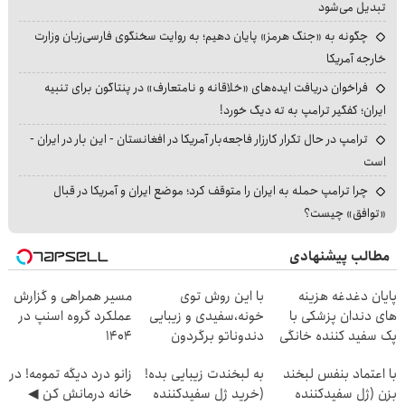
تبدیل می‌شود
چگونه به «جنگ هرمز» پایان دهیم؛ به روایت سخنگوی فارسی‌زبان وزارت
خارجه آمریکا
فراخوان دریافت ایده‌های «خلاقانه و نامتعارف» در پنتاگون برای تنبیه
ایران؛ کفگیر ترامپ به ته دیگ خورد!
ترامپ در حال تکرار کارزار فاجعه‌بار آمریکا در افغانستان - این بار در ایران -
است
چرا ترامپ حمله به ایران را متوقف کرد؛ موضع ایران و آمریکا در قبال
«توافق» چیست؟
مطالب پیشنهادی
پایان دغدغه هزینه
با این روش توی
مسیر همراهی و گزارش
های دندان پزشکی با
خونه،سفیدی و زیبایی
عملکرد گروه اسنپ در
پک سفید کننده خانگی
دندوناتو برگردون
۱۴۰۴
(40%off)
با اعتماد بنفس لبخند
به لبخندت زیبایی بده!
زانو درد دیگه تمومه! در
بزن (ژل سفیدکننده
(خرید ژل سفیدکننده
خانه درمانش کن ◀