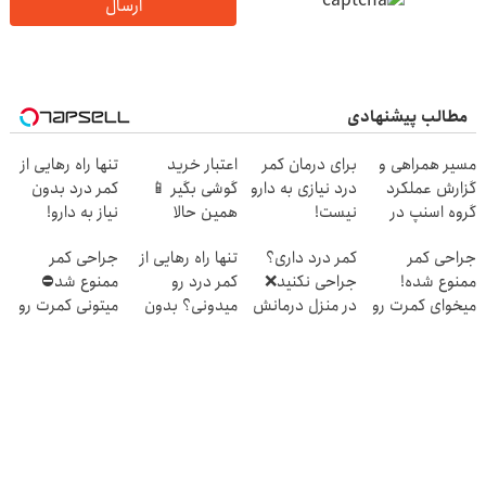
ارسال
مطالب پیشنهادی
مسیر همراهی و
برای درمان کمر
اعتبار خرید
تنها راه رهایی از
گزارش عملکرد
درد نیازی به دارو
گوشی بگیر 📱
کمر درد بدون
گروه اسنپ در
نیست!
همین حالا
نیاز به دارو!
۱۴۰۴
(◂پرسش‌نامه رو
درخواست اعتبار
(◂پرسش‌نامه)
جراحی کمر
کمر درد داری؟
تنها راه رهایی از
جراحی کمر
پر کن)
بده 🎯
ممنوع شده!
جراحی نکنید❌
کمر درد رو
ممنوع شد⛔
میخوای کمرت رو
در منزل درمانش
میدونی؟ بدون
میتونی کمرت رو
در منزل درمان
کن
نیاز به دارو!
در منزل درمان
کنی؟
(◂پرسش‌نامه)
(◂پرسش‌نامه)
کنی! 👈🏻
((پرسش‌نامه))
پرسش‌نامه