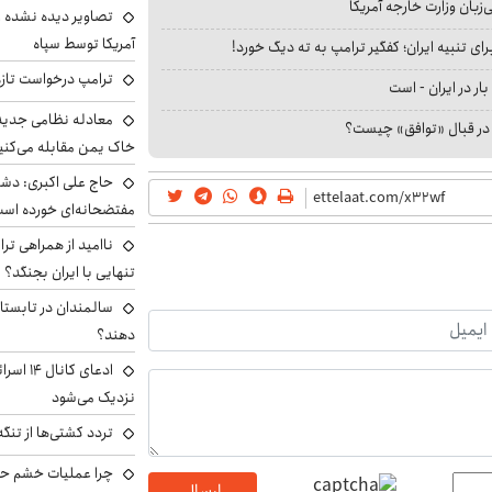
بان وزارت خارجه آمریکا
تصاویر دیده نشده ا
آمریکا توسط سپاه
ای تنبیه ایران؛ کفگیر ترامپ به ته دیگ خورد!
ترامپ درخواست تازه 
بار در ایران - است
معادله نظامی جدید 
ا در قبال «توافق» چیست؟
خاک یمن مقابله می‌کنی
حاج علی اکبری: دش
مفتضحانه‌ای خورده اس
ناامید از همراهی ترا
تنهایی با ایران بجنگد؟
سالمندان در تابستا
دهند؟
ادعای کا
نزدیک می‌شود
تردد کشتی‌ها از تنگ
چرا عملیات خشم حما
ارسال