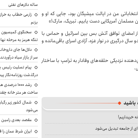
ساله دلارهای نفتی
نتخاباتی من در ایالت میشیگان بود، جایی که او و
زارعی خطاب به خراز
ان مسلمان آمریکایی دست یابیم. تبریک، مارک!»
بزنم
سخنگوی کمیسیون ا
از امضای توافق‌ آتش بس بین اسرائیل و حماس با
تنگه هرمز به مرحله نها
 سال درگیری در نوار غزه، آزادی اسرای باقی‌مانده و
دلال‌ها جای داروخانه
سر از بازار سیاه درآوردند
‌دهنده نزدیکی حلقه‌های وفادار به ترامپ با ساختار
پیام تسلیت رئیس بنی
.
درگذشت روزنامه‌نگار پ
رشد ۱۰۰۰ درص
ساخت هر متر خانه چقد
شمال کشور زیر رگبار
 باشید
می‌شود
نه خریداریم!
مقصد بعدی رامین رض
ای از جامعه تبدیل می‌شود
ایران شرط عمان را ق