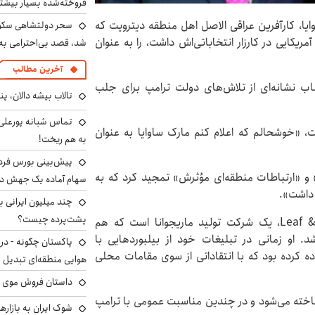
فروخته‌شده بسیار بیشتر
ایا، کارآفرین عراقی الاصل اهل منطقه دیترویت که
سحر دولتشاهی سکو
کایی در کارزار انتخاباتی‌اش داشت، را به عنوان
شد، قصد بی‌احترامی به 
آخرین مطالب
اب نشانه‌ای از تلاش‌های دولت ترامپ برای جلب
تالاب بیشه دالان، پن
تماس شبانه پورعلی‌گ
 «خوشحالم که اعلام کنم مارک ساوایا به عنوان
به هم ریخت!
» و «ارتباطات منطقه‌ای مؤثرش» تمجید کرد که به
سهام آماده یک جهش د
 داشت».
پشت‌پرده چیست؟
به گزارش رسانه‌های آمریکایی، ساوایا بنیانگذار Leaf & Bud، یک شرکت تولید ماریجوانا است که هم
. او زمانی در تبلیغات خود از بیلبوردهایی با
پاکستان چگونه - در
اده کرده بود که با انتقاداتی از سوی مقامات محلی
هوایی منطقه‌ای تبدیل 
داستان فروش موی 
 شناخته می‌شود و در چندین مناسبت عمومی با ترامپ