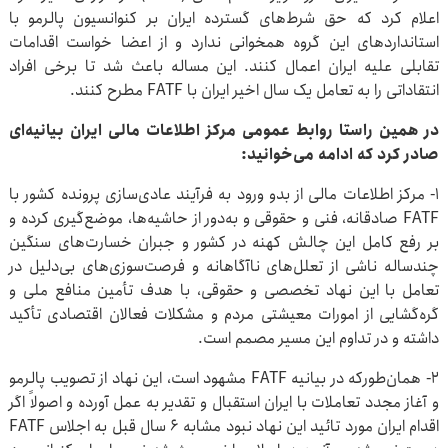
اعلام کرد که حق شرط‌های گسترده ایران بر کنوانسیون پالرمو با
استانداردهای این گروه همخوانی ندارد و از اعضا خواست اقدامات
تقابلی علیه ایران اعمال کنند. این مساله باعث شد تا برخی افراد
انتقاداتی را به تعامل یک سال اخیر ایران با FATF مطرح کنند.
در همین راستا روابط عمومی مرکز اطلاعات مالی ایران بیانیه‌ای
صادر کرد که ادامه می‌خوانید:
۱- مرکز اطلاعات مالی از بدو ورود به فرآیند عادی‌سازی پرونده کشور با
FATF صادقانه، فنی و حقوقی و به‌دور از حاشیه‌ها، موضع‌گیری کرده و
بر رفع کامل این چالش کهنه در کشور و جبران خسارت‌های سنگین
چندساله ناشی از تعلل‌های ناآگاهانه و فرصت‌سوزی‌های بی‌دلیل در
تعامل با این نهاد تخصصی و حقوقی، با هدف تأمین منافع ملی و
گره‌گشایی از امورات معیشتی مردم و مشکلات فعالان اقتصادی تأکید
داشته و در تداوم این مسیر مصمم است.
۲- همان‌طورکه در بیانیه FATF مشهود است، این نهاد از تصویب پالرمو
و آغاز مجدد تعاملات با ایران استقبال و تقدیر به عمل آورده و اصولاً اگر
اقدام ایران مورد تائید این نهاد نبود مشابه ۶ سال قبل به اجلاس FATF