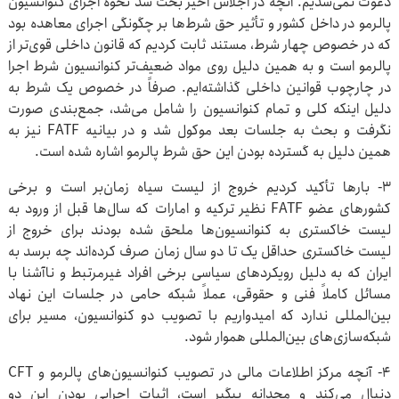
دعوت نمی‌شدیم. آنچه در اجلاس اخیر بحث شد نحوه اجرای کنوانسیون
پالرمو در داخل کشور و تأثیر حق شرط‌ها بر چگونگی اجرای معاهده بود
که در خصوص چهار شرط، مستند ثابت کردیم که قانون داخلی قوی‌تر از
پالرمو است و به همین دلیل روی مواد ضعیف‌تر کنوانسیون شرط اجرا
در چارچوب قوانین داخلی گذاشته‌ایم. صرفاً در خصوص یک شرط به
دلیل اینکه کلی و تمام کنوانسیون را شامل می‌شد، جمع‌بندی صورت
نگرفت و بحث به جلسات بعد موکول شد و در بیانیه FATF نیز به
همین دلیل به گسترده بودن این حق شرط پالرمو اشاره شده است.
۳- بارها تأکید کردیم خروج از لیست سیاه زمان‌بر است و برخی
کشورهای عضو FATF نظیر ترکیه و امارات که سال‌ها قبل از ورود به
لیست خاکستری به کنوانسیون‌ها ملحق شده بودند برای خروج از
لیست خاکستری حداقل یک تا دو سال زمان صرف کرده‌اند چه برسد به
ایران که به دلیل رویکردهای سیاسی برخی افراد غیرمرتبط و ناآشنا با
مسائل کاملاً فنی و حقوقی، عملاً شبکه حامی در جلسات این نهاد
بین‌المللی ندارد که امیدواریم با تصویب دو کنوانسیون، مسیر برای
شبکه‌سازی‌های بین‌المللی هموار شود.
۴- آنچه مرکز اطلاعات مالی در تصویب کنوانسیون‌های پالرمو و CFT
دنبال می‌کند و مجدانه پیگیر است، اثبات اجرایی بودن این دو