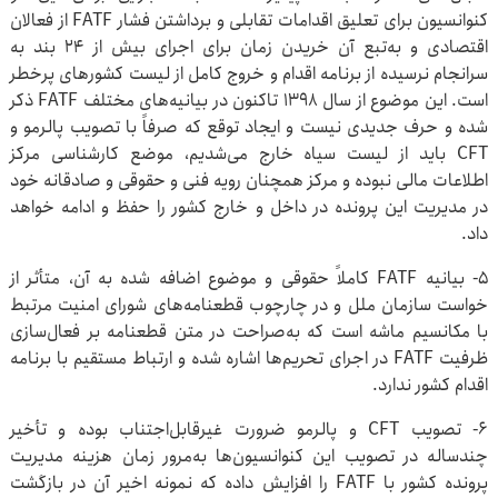
کنوانسیون برای تعلیق اقدامات تقابلی و برداشتن فشار FATF از فعالان
اقتصادی و به‌تبع آن خریدن زمان برای اجرای بیش از ۲۴ بند به
سرانجام نرسیده از برنامه اقدام و خروج کامل از لیست کشورهای پرخطر
است. این موضوع از سال ۱۳۹۸ تاکنون در بیانیه‌های مختلف FATF ذکر
شده و حرف جدیدی نیست و ایجاد توقع که صرفاً با تصویب پالرمو و
CFT باید از لیست سیاه خارج می‌شدیم، موضع کارشناسی مرکز
اطلاعات مالی نبوده و مرکز همچنان رویه فنی و حقوقی و صادقانه خود
در مدیریت این پرونده در داخل و خارج کشور را حفظ و ادامه خواهد
داد.
۵- بیانیه FATF کاملاً حقوقی و موضوع اضافه شده به آن، متأثر از
خواست سازمان ملل و در چارچوب قطعنامه‌های شورای امنیت مرتبط
با مکانسیم ماشه است که به‌صراحت در متن قطعنامه بر فعال‌سازی
ظرفیت FATF در اجرای تحریم‌ها اشاره شده و ارتباط مستقیم با برنامه
اقدام کشور ندارد.
۶- تصویب CFT و پالرمو ضرورت غیرقابل‌اجتناب بوده و تأخیر
چندساله در تصویب این کنوانسیون‌ها به‌مرور زمان هزینه مدیریت
پرونده کشور با FATF را افزایش داده که نمونه اخیر آن در بازگشت