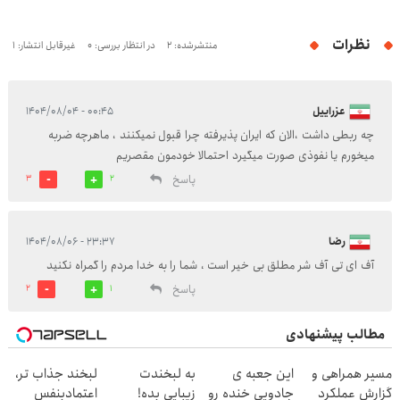
نظرات
منتشرشده: 2
در انتظار بررسی: 0
غیرقابل انتشار: 1
عزراییل
۰۰:۴۵ - ۱۴۰۴/۰۸/۰۴
چه ربطی داشت ،الان که ایران پذیرفته چرا قبول نمیکنند ، ماهرچه ضربه
میخورم یا نفوذی صورت میگیرد احتمالا خودمون مقصریم
پاسخ
3
2
رضا
۲۳:۳۷ - ۱۴۰۴/۰۸/۰۶
آف ای تی آف شر مطلق بی خیر است ، شما را به خدا مردم را گمراه نکنید
پاسخ
2
1
مطالب پیشنهادی
مسیر همراهی و
این جعبه ی
به لبخندت
لبخند جذاب تر،
گزارش عملکرد
جادویی خنده رو
زیبایی بده!
اعتمادبنفس