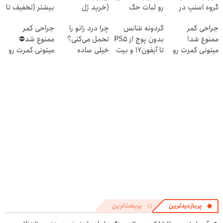
گروه اسنپ در
رو لبات حک
(خرید ژل
بیشتر (تخفیف تا
۱۴۰۴
میکنه
سفیدکننده
امشب)
جراحی کمر
گردونه شانس
چرا درد زانو را
جراحی کمر
خرید40%تخفیف
دندان
ممنوع شد!
بدون پوچ از PS5
تحمل می‌کنی؟
ممنوع شد⛔
با40%تخفیف)
میتونی کمرت رو
تا آیفون17 و بیت
خیلی ساده
میتونی کمرت رو
در منزل درمان
کوین 🔥
درمنزل درمانش
در منزل درمان
کنی!
کن
کنی! 👈🏻
((پرسش‌نامه))
پرسش‌نامه
پربازدیدترین
پربحث‌ترین