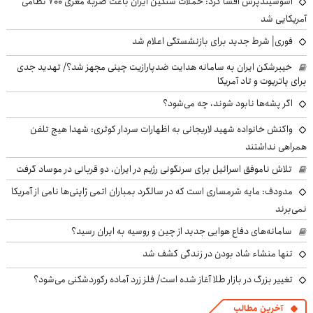
آسوشیتدپرس افشا کرد: حملات سنگین ایران باعث ضربه مغزی ۷۰۰ نظامی
آمریکایی شد
فوری| شرط جدید برای بازنشستگی اعلام شد
خیبرشکن ایران به سامانه هدایت ضدپارازیت چینی مجهز شد؟/ تهدید جدی
برای پاتریوت و تاد آمریکا
اگر پشه‌ها نابود شوند، چه می‌شود؟
واکنش خانواده شهید لاریجانی به اظهارات سردار کوثری: شهدا هیچ تلفن
همراهی نداشتند
تلاش ناموفق اسرائیل برای سرنگونی رژیم در ایران، دو قربانی در موساد گرفت
مدودف: مایه شرمساری است که در سالگرد بمباران اتمی ژاپنی‌ها نامی از آمریکا
نمی‌برند
سامانه‌های دفاع هوایی جدید از چین و روسیه به ایران رسید؟
تنها منشاء شاد بودن در زندگی کشف شد
تغییر بزرگ در بازار طلا آغاز شده است/ فلز زرد آماده رکوردشکنی می‌شود؟
آخرین مطالب