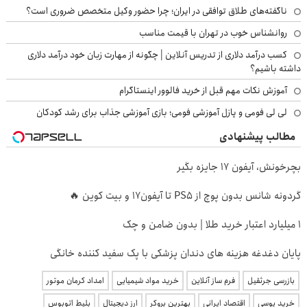
ناگفته‌های طلاق توافقی در ایران؛ چرا حضور وکیل متخصص ضروری است؟
روانشناس خوب در تهران با قیمت مناسب
کسب درآمد دلاری از تدریس آنلاین | چگونه از مهارت زبان خود درآمد دلاری
داشته باشیم؟
آموزش نکات مهم قبل از خرید فالوور اینستاگرام
لی لی فومی و پازل آموزشی فومی؛ بازی آموزشی جذاب برای رشد کودکان
مطالب پیشنهادی
بچرخونش، آیفون 17 جایزه بگیر
گردونه شانس بدون پوچ از PS5 تا آیفون17 و بیت کوین 🔥
۱ میلیارد اعتبار خرید طلا | بدون ضامن و چک
پایان دغدغه هزینه های دندان پزشکی با پک سفید کننده خانگی
بازرسی جرثقیل
فرم ساز آنلاین
خرید مواد شیمیایی
امداد کرمان موتور
خرید یوسی
اقتصاد ایرانی
بهترین بروکر
ارز دیجیتال
بلیط اتوبوس