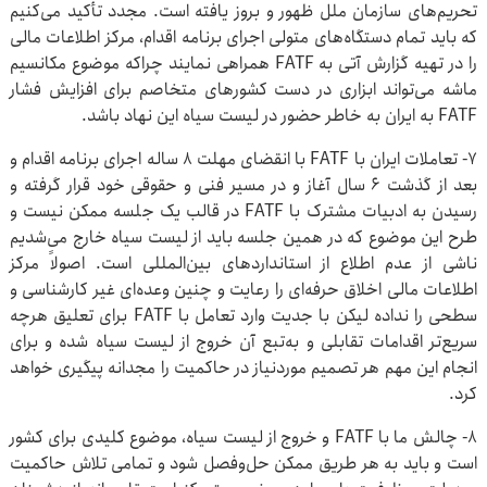
تحریم‌های سازمان ملل ظهور و بروز یافته است. مجدد تأکید می‌کنیم
که باید تمام دستگاه‌های متولی اجرای برنامه اقدام، مرکز اطلاعات مالی
را در تهیه گزارش آتی به FATF همراهی نمایند چراکه موضوع مکانسیم
ماشه می‌تواند ابزاری در دست کشورهای متخاصم برای افزایش فشار
FATF به ایران به خاطر حضور در لیست سیاه این نهاد باشد.
۷- تعاملات ایران با FATF با انقضای مهلت ۸ ساله اجرای برنامه اقدام و
بعد از گذشت ۶ سال آغاز و در مسیر فنی و حقوقی خود قرار گرفته و
رسیدن به ادبیات مشترک با FATF در قالب یک جلسه ممکن نیست و
طرح این موضوع که در همین جلسه باید از لیست سیاه خارج می‌شدیم
ناشی از عدم اطلاع از استانداردهای بین‌المللی است. اصولاً مرکز
اطلاعات مالی اخلاق حرفه‌ای را رعایت و چنین وعده‌ای غیر کارشناسی و
سطحی را نداده لیکن با جدیت وارد تعامل با FATF برای تعلیق هرچه
سریع‌تر اقدامات تقابلی و به‌تبع آن خروج از لیست سیاه شده و برای
انجام این مهم هر تصمیم موردنیاز در حاکمیت را مجدانه پیگیری خواهد
کرد.
۸- چالش ما با FATF و خروج از لیست سیاه، موضوع کلیدی برای کشور
است و باید به هر طریق ممکن حل‌وفصل شود و تمامی تلاش حاکمیت