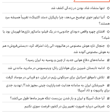
تنها منشاء شاد بودن در زندگی کشف شد
آنیا تیلور-جوی توضیح می‌دهد: چرا بازیگران «متد اکتینگ» تقریباً همیشه مرد
هستند؟
افشای چهره واقعی «بودای جادویی» در یک فیلم؛ ماساژور نازی‌ها قهرمان بود یا
شیاد؟
جنجال تازه هوش مصنوعی در هالیوود؛ الی راث اعتراف کرد: «بستنی‌فروش» هم
به هوش مصنوعی آلوده شد
سامانه‌های دفاع هوایی جدید از چین و روسیه به ایران رسید؟
ادامه تابستان شیرین برای هواداران رئال؛ وینیسیوس در مادرید ماندنی شد
تلاش ناموفق اسرائیل برای سرنگونی رژیم در ایران، دو قربانی در موساد گرفت
خیبرشکن ایران به سامانه هدایت ضدپارازیت چینی مجهز شد؟/ تهدید جدی
برای پاتریوت و تاد آمریکا
آیا جنگ آمریکا و ایران و باز شدن بن‌بست تنگه هرمز ماه‌ها طول می‌کشد؟
ضرغامی درباره ضرورت تغییر ریل در کشور: فرصت سوزی نکنیم