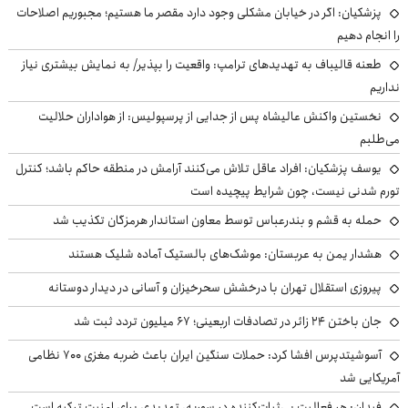
پزشکیان: اگر در خیابان مشکلی وجود دارد مقصر ما هستیم؛ مجبوریم اصلاحات
را انجام دهیم
طعنه قالیباف به تهدیدهای ترامپ: واقعیت را بپذیر/ به نمایش بیشتری نیاز
نداریم
نخستین واکنش عالیشاه پس از جدایی از پرسپولیس: از هواداران حلالیت
می‌طلبم
یوسف پزشکیان: افراد عاقل تلاش می‌کنند آرامش در منطقه حاکم باشد؛ کنترل
تورم شدنی نیست، چون شرایط پیچیده است
حمله به قشم و بندرعباس توسط معاون استاندار هرمزگان تکذیب شد
هشدار یمن به عربستان: موشک‌های بالستیک آماده شلیک هستند
پیروزی استقلال تهران با درخشش سحرخیزان و آسانی در دیدار دوستانه
جان باختن ۲۴ زائر در تصادفات اربعینی؛ ۶۷ میلیون تردد ثبت شد
آسوشیتدپرس افشا کرد: حملات سنگین ایران باعث ضربه مغزی ۷۰۰ نظامی
آمریکایی شد
فیدان: هر فعالیت بی‌ثبات‌کننده در سوریه، تهدیدی برای امنیت ترکیه است