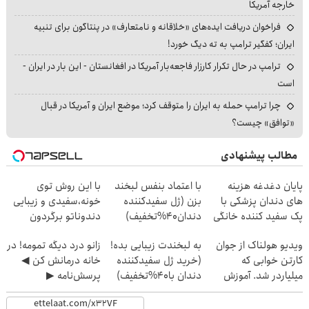
خارجه آمریکا
فراخوان دریافت ایده‌های «خلاقانه و نامتعارف» در پنتاگون برای تنبیه
ایران؛ کفگیر ترامپ به ته دیگ خورد!
ترامپ در حال تکرار کارزار فاجعه‌بار آمریکا در افغانستان - این بار در ایران -
است
چرا ترامپ حمله به ایران را متوقف کرد؛ موضع ایران و آمریکا در قبال
«توافق» چیست؟
مطالب پیشنهادی
پایان دغدغه هزینه
با اعتماد بنفس لبخند
با این روش توی
های دندان پزشکی با
بزن (ژل سفیدکننده
خونه،سفیدی و زیبایی
پک سفید کننده خانگی
دندان40%تخفیف)
دندوناتو برگردون
(40%off)
ویدیو هولناک از جوان
به لبخندت زیبایی بده!
زانو درد دیگه تمومه! در
کارتن خوابی که
(خرید ژل سفیدکننده
خانه درمانش کن ◀
میلیاردر شد. آموزش
دندان با40%تخفیف)
پرسش‌نامه ▶
رایگان