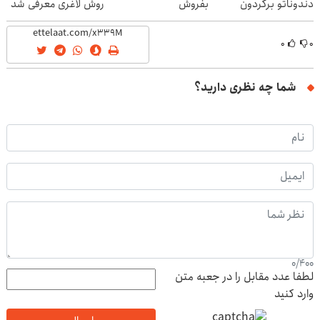
دندوناتو برگردون
بفروش
روش لاغری معرفی شد
(40%off)
۰
۰
شما چه نظری دارید؟
0
/
400
لطفا عدد مقابل را در جعبه متن
وارد کنید