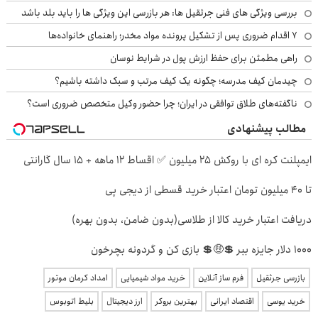
بررسی ویژگی های فنی جرثقیل ها: هر بازرسی این ویژگی ها را باید بلد باشد
۷ اقدام ضروری پس از تشکیل پرونده مواد مخدر؛ راهنمای خانواده‌ها
راهی مطمئن برای حفظ ارزش پول در شرایط نوسان
چیدمان کیف مدرسه؛ چگونه یک کیف مرتب و سبک داشته باشیم؟
ناگفته‌های طلاق توافقی در ایران؛ چرا حضور وکیل متخصص ضروری است؟
مطالب پیشنهادی
ایمپلنت کره ای با روکش 25 میلیون ✅ اقساط 12 ماهه + 15 سال گارانتی
تا ۴۰ میلیون تومان اعتبار خرید قسطی از دیجی پی
دریافت اعتبار خرید کالا از طلاسی(بدون ضامن، بدون بهره)
1000 دلار جایزه ببر 💲🤑💲 بازی کن و گردونه بچرخون
بازرسی جرثقیل
فرم ساز آنلاین
خرید مواد شیمیایی
امداد کرمان موتور
خرید یوسی
اقتصاد ایرانی
بهترین بروکر
ارز دیجیتال
بلیط اتوبوس