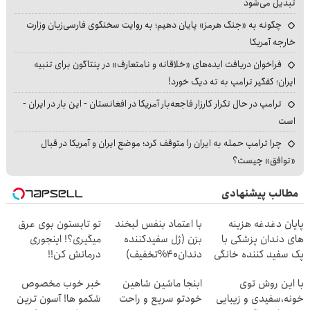
تبدیل می‌شود
چگونه به «جنگ هرمز» پایان دهیم؛ به روایت سخنگوی فارسی‌زبان وزارت
خارجه آمریکا
فراخوان دریافت ایده‌های «خلاقانه و نامتعارف» در پنتاگون برای تنبیه
ایران؛ کفگیر ترامپ به ته دیگ خورد!
ترامپ در حال تکرار کارزار فاجعه‌بار آمریکا در افغانستان - این بار در ایران -
است
چرا ترامپ حمله به ایران را متوقف کرد؛ موضع ایران و آمریکا در قبال
«توافق» چیست؟
مطالب پیشنهادی
پایان دغدغه هزینه
با اعتماد بنفس لبخند
تو تابستون بوی عرق
های دندان پزشکی با
بزن (ژل سفیدکننده
میگیری؟! اینجوری
پک سفید کننده خانگی
دندان40%تخفیف)
درمانش کن!!
با این روش توی
ابنجا ماشین شاهین
خبر خوب مخصوص
خونه،سفیدی و زیبایی
خودتو سریع و راحت
شکمو ها! آسون ترین