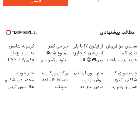
ارسال
مطالب پیشنهادی
ساندرو برا فروش
از آیفون 17 تا پلی
جراحی کمر
گردونه شانس
داری ؟ ما
استیشن 5 جایزه
ممنوع شد⛔
بدون پوچ، از
خریداریم ، راحت
ببر 🎮😍📱 |
میتونی کمرت رو
آیفون17تا PS5 و
بفروشش
بازی کن ، گردونه
در منزل درمان
طلای دیجیتال و
چربیسوزی که
مام سورملینا تنها
روکش رایگان +
خبر خوب
بچرخون
کنی! 👈🏻
دلار🔥
شگفتی لاغری
روش از بین
اقساط ۱۲ ماهه
مخصوص شکمو
پرسش‌نامه
آسان را رقم زد!
بردن بوی بد
ایمپلنت
ها! آسون ترین
بدن (کلیک کن و
روش لاغری
مشاوره بگیر)
معرفی شد