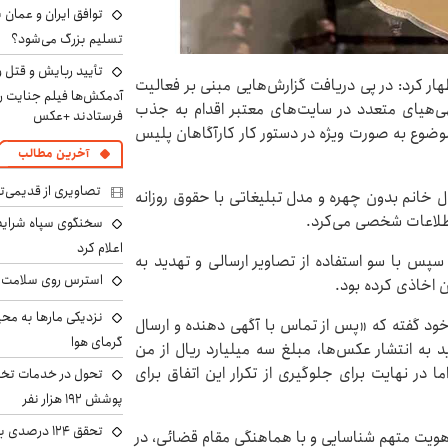
توافق ایران و عمان ب
تسلیم بزرگ می‌شود؟
تأیید ربایش و قتل 
ار کرد: در پی دریافت گزارش‌هایی مبنی بر فعالیت
آدمکش‌ها فیلم جنایت را
هی‌هیای متعدد در سایت‌های معتبر اقدام به جذب
فرستادند +عکس
موضوع به صورت ویژه در دستور کار کارآگاهان پلیس
آخرین مطالب
تصاویری از قدیمی‌ت
ل خانم بدون چهره و مدل تبلیغاتی با حقوق روزانه
سخنگوی سپاه شرایط 
اعلام کرد
سپس با سو استفاده از تصاویر ارسالی و تهدید به
استرس روی سلامت ب
ن اخاذی کرده بود.
نزدیکی مارها به مح
خود گفته که «پس از تماس با آگهی دهنده و ارسال
گرمای هوا
د به انتشار عکس‌ها، مبلغ سه میلیارد ریال از من
 در نهایت برای جلوگیری از تکرار این اتفاق برای
تحول در خدمات تخص
پوشش ۱۹۲ هزار نفر
تحقق ۱۲۴ درص
 هویت متهم شناسایی و با هماهنگی مقام قضائی، در