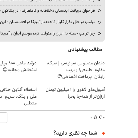
فراخوان دریافت ایده‌های «خلاقانه و نامتعارف» در پنتاگون بر
ترامپ در حال تکرار کارزار فاجعه‌بار آمریکا در افغانستان - این 
چرا ترامپ حمله به ایران را متوقف کرد؛ موضع ایران و آمریک
مطالب پیشنهادی
دندان مصنوعی سوئیسی | سبک،
درآمد ما
مقاوم، طبیعی! ویزیت
امتحانش مجانیه😉
رایگان+پرداخت اقساطی😍
آمپول‌های لاغری را ۱ میلیون تومان
استعلام آنلاین خلافی
ارزان‌تر از همه‌جا بخر!
ملی و پلاک، سریع، د
معطلی
۰
۰
شما چه نظری دارید؟