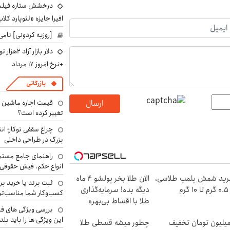
درخشش ستاره فیلم ف
افیرا جایزه «لئوپارد کلاب
[روزبه کردونی] نامی
دلار بازا
+نرخ امروز ۱۷ مرداد
بازرگانی
ارسال
تغییر کرده است؟
چراغ سقفی توکار؛ ان
بزرگ در طراحی داخلی
راهنمای جامع مستم
انواع حکم، فیش حقوقی 
ید شمش پلمپ طلاسی،
الان طلا بخر پولشو 4 ماه
ثبت برند یا خرید برن
۱ گرم
دیگه بده! سرمایه‌گذاری
کسب‌وکار شما مناسب‌ت
طلا با اقساط بی‌بهره
بررسی ویژگی های فن
این ویژگی ها را باید بلد
 میلیون تومان تخفیف
چطور میشه قسطی طلا