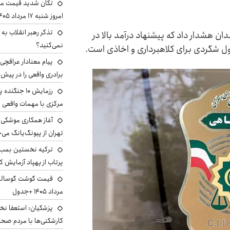
تکان شدید قیمت محص
امروز شنبه ۱۷ مرداد ۱۴۰۵
تذکر رهبر انقلاب به 
ن هشدار داد که پیشنهاد درآمد بالا در
نمی‌کنید؟
ل شگردی برای کلاهبرداری و اخاذی است.
پیام معنادار عراقچی:
برادری واقعی را در پیش 
رزمایش ۱۰ جن
مرکزی با مهمات واقعی
آغاز همکاری موشکی ا
تهران از پیونگ‌یانگ می‌
ترکیه نخستین بمب س
پرتاب از پهپاد آزمایش ک
مرداد ۱۴۰۵ +جدول
پزشکیان: استعفا نخوا
کارشکنی‌ها با مردم صح