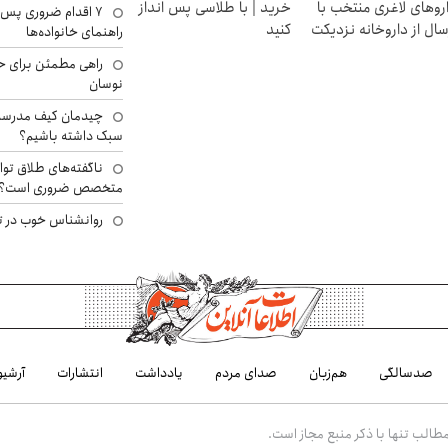
روهای لاغری منتخب با
خرید | با طلاسی پس انداز
۷ اقدام ضروری پس 
سال از داروخانه نزدیکت
کنید
راهنمای خانواده‌ها
راهی مطمئن برای ح
نوسان
چیدمان کیف مدرسه؛
سبک داشته باشیم؟
ناگفته‌های طلاق توا
متخصص ضروری است؟
روانشناس خوب در ت
صدسالگی
هم‌زبان
صدای مردم
یادداشت
انتشارات
آرشیو
الب تنها با ذکر منبع مجاز است.