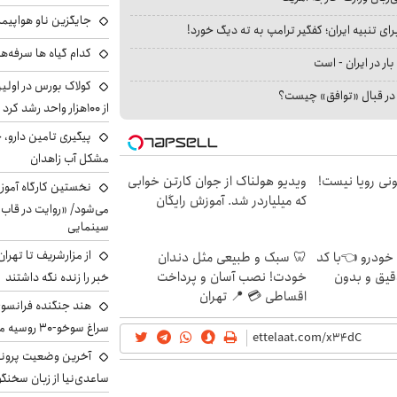
جایگزین ناو هواپیما
ای تنبیه ایران؛ کفگیر ترامپ به ته دیگ خورد!
کدام گیاه ها سرفه‌ه
بار در ایران - است
کولاک بورس در اول
ا در قبال «توافق» چیست؟
از ۱۰۰هزار واحد رشد کرد
پیگیری تامین دارو، 
مشکل آب زاهدان
هی 800 میلیونی رویا نیست!
ویدیو هولناک از جوان کارتن خوابی
نخستین کارگاه آموزش
که میلیاردر شد. آموزش رایگان
می‌شود/ «روایت در قاب
سینمایی
از مزارشریف تا تهران
 خودرو 👈با کد
🦷 سبک و طبیعی مثل دندان
قیق و بدون
خودت! نصب آسان و پرداخت
خبر را زنده نگه داشتند
اقساطی 💳 📍 تهران
هند جنگنده فرانسوی ر
سراغ سوخو-30 روسیه می‌رود
آخرین وضعیت پروند
ساعدی‌نیا از زبان سخنگ