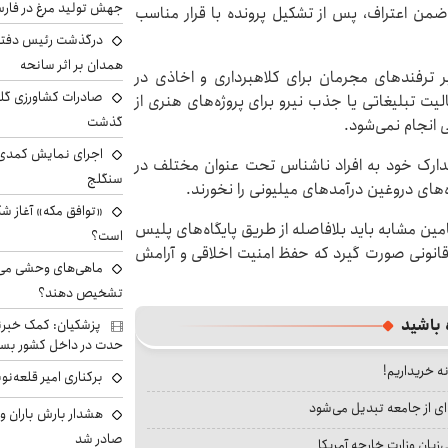
جهش تولید مرغ در فار
 ضمن اعتراف، پس از تشکیل پرونده با قرار مناسب
درگذشت رئیس دفتر ن
همدان بر اثر سانحه
ر ترفندهای مجرمان برای کلاهبرداری و اخاذی در
یت تبلیغاتی یا جذب نیرو برای پروژه‌های هنری از
گذشت
انجام نمی‌شود.
اجرای نمایش کمدی 
 مدارک خود به افراد ناشناس تحت عنوان مختلف در
سنگلج
های دروغین درآمدهای میلیونی را نخورند.
«توافق مکه» آغاز ش
ین مشابه باید بلافاصله از طریق پایگاه‌های پلیس
است؟
دجو برخورد قانونی صورت گیرد که حفظ امنیت اخلاقی و آرامش
ماهی‌های وحشی می‌تو
تشخیص دهند؟
 باشید
پزشکیان: کمک خبرنگ
حدت در داخل کشور بسی
نه خریداریم!
برکناری امیر قلعه‌ن
ای از جامعه تبدیل می‌شود
هشدار بارش باران و
صادر شد
بان وزارت خارجه آمریکا