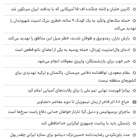
کابین خلبان و لاشه جنگنده اف-۱۵ آمریکایی که با پدافند ایران سرنگون شد
حمله سگ‌های ولگرد به یک کودک ۹ ساله؛ خطری بزرگ امنیت شهروندان را
تهدید می‌کند
بارش باران، رعدوبرق و طوفان شدید؛ خطر سیل این مناطق را تهدید می‌کند
ادعای وال‌استریت ژورنال: حمله روسیه به یکی از اعضای ناتو قطعی است
خبر خوب برای بازنشستگان: واریزی معوقات انجام می‌شود
مقام سعودی: توافقنامه دفاعی عربستان، پاکستان و ترکیه تهدیدی برای
کشورهای منطقه نیست
پیاتزا فهرست نهایی تیم ملی را برای رقابت‌های آسیایی اعلام کرد
حراج ۸۸ اثر فاخر از زمان تیموریان تا دوره معاصر +تصاویر
ماجرای پرسپولیس و دنیل گرا؛ تارتار خواهان جدایی دفاع راست سرخ‌ها است
زلنسکی باید با ریاست جمهوری اوکراین خداحافظی کند
عدد باورنکردنی رضایت‌نامه حسین‌نژاد؛ دینامو برای ستاره ایرانی چقدر پول