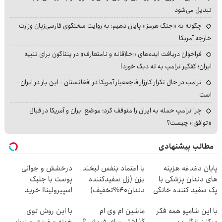
تبدیل می‌شود
چگونه به «جنگ هرمز» پایان دهیم؛ به روایت سخنگوی فارسی‌زبان وزارت
خارجه آمریکا
فراخوان دریافت ایده‌های «خلاقانه و نامتعارف» در پنتاگون برای تنبیه
ایران؛ کفگیر ترامپ به ته دیگ خورد!
ترامپ در حال تکرار کارزار فاجعه‌بار آمریکا در افغانستان - این بار در ایران -
است
چرا ترامپ حمله به ایران را متوقف کرد؛ موضع ایران و آمریکا در قبال
«توافق» چیست؟
مطالب پیشنهادی
پایان دغدغه هزینه
با اعتماد بنفس لبخند
درخشش و جوانی
های دندان پزشکی با
بزن (ژل سفیدکننده
پوست با جلبک
پک سفید کننده خانگی
دندان40%تخفیف)
اسپیرولینا! خرید
محصول با تخفیف ویژه
با این شامپو همه فکر
ماشین ام وی ام
با این روش توی
میکنن انگار مو
گذاشتی برای فروش ؟
خونه،سفیدی و زیبایی