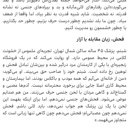
مکثی می‌کند، انگار می‌خواهد جمله بعدی‌اش دقیق‌تر باشد و بعد
می‌گوید:«این رفتارهای لاتی‌مآبانه و بد و بیراه‌های جنسی نه نشانه
قدرته، نه شخصیت. شاید شبیه قدرت به نظر بیاد، اما واقعا از ضعف
میاد. چون ما بلد نشدیم چطور درست حرف بزنیم، چطور حد بگذاریم،
یا چطور خشممون رو مدیریت کنیم.
فحش، زبان مقابله با آزار
شبنم، پزشک ۴۵ ساله ساکن شمال تهران، تجربه‌ای ملموس از خشونت
کلامی در محیط عمومی دارد. او روایت می‌کند که در یک فروشگاه
زنجیره‌ای با یکی از کارمندان مرد درگیر شده و بین‌شان تبادل فحش و
توهین رخ داده است. شبنم خود را صاحب حق می‌بیند. او می‌گوید:
«من از خانه‌ای می‌آیم که همه مودب و باکلاس بودند، اما بیمارستان و
محیط کاری اصلا جایی برای برخورد محترمانه نیست. آدم‌ها عصبی و
گستاخ‌اند و گاهی مردان با لحن جنسی حرف می‌زنند. من هم صدایم
عوض می‌شود. فحش‌های جنسی نمی‌دهم، اما برای اینکه بفهمد این
لحن با یک زن پزشک هم جواب نمی‌دهد، باید لاتی باشم. فحش
نمی‌دهم چون عصبانی‌ام؛ فحش می‌دهم چون گاهی تنها زبانی است که
متجاوز می‌فهمد.»