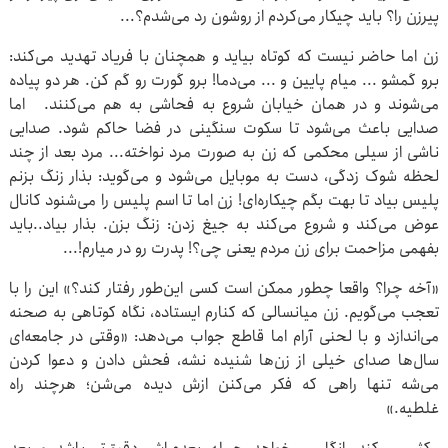
پیرزن را؟ باید چیکار می‌کردم از روشون رد می‌شدم؟...
زن اما حاضر نیست که کوتاه بیاید و همچنان با فریاد تهدید می‌کند:
برو گمشو ... میام پایین و ... می‌دما! برو گورت رو گم کن. هر دو پیاده
می‌شوند و در همان خیابان شروع به فحاشی به هم می‌کنند. اما
صدایی باعث می‌شود تا سکوت سنگینی در فضا حاکم شود. صدایی
ناشی از سیلی محکمی که زن به صورت مرد نواخته... مرد بعد از چند
لحظه شوک زدگی، دست به موبایل می‌شود و می‌گوید: بذار زنگ بزنم
پلیس بیاد تا بهت بگم چیکاره‌ای! زن اما تا اسم پلیس را می‌شنود کانال
عوض می‌کند و شروع می‌کند به جیغ زدن: زنگ بزن. بذار بیاد..باید
بفهمی مزاحمت برای زن مردم یعنی چی؟! پدرت رو در میارم!...
«آخه چرا؟ واقعا چطور ممکن است کسی این‌طور رفتار کند؟» این را با
تعجب می‌گویم. زن میانسالی که کنارم ایستاده، نگاه کوتاهی به صحنه
می‌اندازد و با لحنی آرام اما قاطع جواب می‌دهد: «وقتی در جامعه‌ای
سال‌ها صدای خیلی از زن‌ها شنیده نشه، فحش دادن و دعوا کردن
می‌شه تنها راهی که فکر می‌کنن ازش دیده می‌شن؛ هرچند راه
غلطیه.»