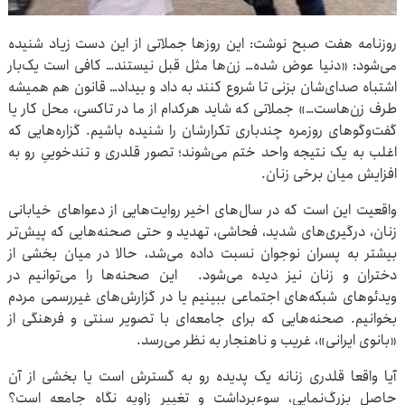
روزنامه هفت صبح نوشت: این روزها جملاتی از این دست زیاد شنیده
می‌شود: «دنیا عوض شده… زن‌ها مثل قبل نیستند… کافی است یک‌بار
اشتباه صدای‌شان بزنی تا شروع کنند به داد و بیداد… قانون هم همیشه
طرف زن‌هاست…» جملاتی که شاید هرکدام از ما در تاکسی، محل کار یا
گفت‌وگوهای روزمره چندباری تکرارشان را شنیده باشیم. گزاره‌هایی که
اغلب به یک نتیجه واحد ختم می‌شوند؛ تصور قلدری و تندخوییِ رو به
افزایش میان برخی زنان.
واقعیت این است که در سال‌های اخیر روایت‌هایی از دعواهای خیابانی
زنان، درگیری‌های شدید، فحاشی، تهدید و حتی صحنه‌هایی که پیش‌تر
بیشتر به پسران نوجوان نسبت داده می‌شد، حالا در میان بخشی از
دختران و زنان نیز دیده می‌شود. این صحنه‌ها را می‌توانیم در
ویدئوهای شبکه‌های اجتماعی ببینیم یا در گزارش‌های غیررسمی مردم
بخوانیم. صحنه‌هایی که برای جامعه‌ای با تصویر سنتی و فرهنگی از
«بانوی ایرانی»، غریب و ناهنجار به نظر می‌رسد.
آیا واقعا قلدری زنانه یک پدیده رو به گسترش است یا بخشی از آن
حاصل بزرگ‌نمایی، سوءبرداشت و تغییر زاویه نگاه جامعه است؟