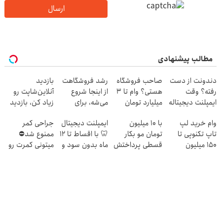
ارسال
مطالب پیشنهادی
دندونت از دست
صاحب فروشگاه
رشد فروشگاهت
بازدید
رفته؟ وقت
هستی؟ وام تا ۳
از اینجا شروع
آنلاین‌شاپت رو
ایمپلنت دیجیتاله
میلیارد تومان
می‌شه، برای
زیاد کن، بازدید
بگیر
درآمد بیشتر،
بالاتر = درآمد
وام خرید لپ
با 10 میلیون
ایمپلنت دیجیتال
جراحی کمر
آماده‌ای؟
بیشتر
تاپ تکنوپی تا
تومان مو بکار
🦷 با اقساط تا 12
ممنوع شد⛔
150 میلیون
قسطی پرداختش
ماه بدون سود و
میتونی کمرت رو
کن😍
ضامن ✅
در منزل درمان
کنی! 👈🏻
پرسش‌نامه