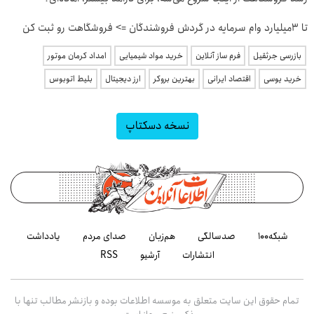
تا 3میلیارد وام سرمایه در گردش فروشندگان => فروشگاهت رو ثبت کن
بازرسی جرثقیل
فرم ساز آنلاین
خرید مواد شیمیایی
امداد کرمان موتور
خرید یوسی
اقتصاد ایرانی
بهترین بروکر
ارز دیجیتال
بلیط اتوبوس
نسخه دسکتاپ
شبکه۱۰۰
صدسالگی
هم‌زبان
صدای مردم
یادداشت
انتشارات
آرشیو
RSS
تمام حقوق این سایت متعلق به موسسه اطلاعات بوده و بازنشر مطالب تنها با