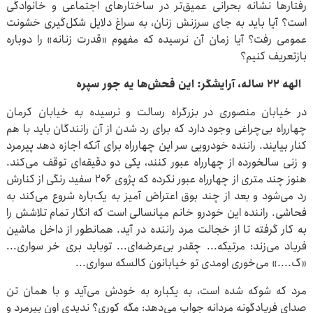
رفتارها نشانه بحرانی عمیق‌تر در ساختارهای اجتماعی و خانوادگی
است؟ آیا باید به جای سرزنش زنان، به سراغ دلایل شکل‌گیری خشونت
عمومی رفت؟ آیا زمان آن نرسیده که مفهوم «قدرت زنانه» را دوباره
بازتعریف کنیم؟
الهه 22 ساله، آرایشگر: این فحش‌ها یه جور سپره
در خیابان منصوری در بزرگراه رسالت و نرسیده به خیابان کرمان
چهارراه بی‌چراغی وجود دارد که برای رد شدن از آن رانندگان باید با هم
کنار بیایند. راننده خودرویی سر این چهارراه برای آنکه اجازه دهد پیرمرد
و زنی سالخورده از چهارراه عبور کنند، یکی دو دقیقه‌ای توقف می‌کند.
هنوز چند متری از چهارراه عبور نکرده که پژوی 206 سفید رنگی از کنارش
رد می‌شود و بعد از چند بوق اعتراض آمیز به یک‌باره شروع می‌کند به
فحاشی. راننده این خودرو خانم میانسالی است که انگار تمام تلاشش را
به کار گرفته تا از خجالت مرد راننده در آید. همانطور از داخل ماشین
فریاد می‌زند: مرتیکه... چقدر بی‌عرضه‌ای... توباید بری خر سواری...
«گ....» می‌خوری اومدی تو خیابانون کالسکه سواری...
مرد که شوکه شده است، به یکباره به خودش می‌آید و با همان تن
صدای فریادگونه مردانه جواب می‌دهد: مگه کوری؟ ندیدی اون پیرمرد و