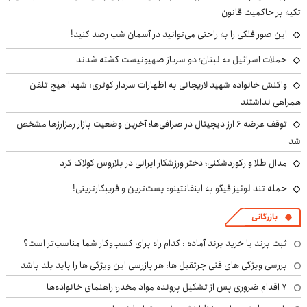
تکیه بر حاکمیت قانون
این صور فلکی را به راحتی می‌توانید در آسمان شب رصد کنید!
حملات اسرائیل به لبنان؛ دو سرباز صهیونیست کشته شدند
واکنش خانواده شهید لاریجانی به اظهارات سردار کوثری: شهدا هیچ تلفن
همراهی نداشتند
توقف عرضه ۶ ارز دیجیتال در صرافی‌ها؛ آخرین وضعیت بازار رمزارزها مشخص
شد
مدال طلا و رکوردشکنی؛ دختر ورزشکار ایرانی در بلاروس کولاک کرد
حمله تند لوئیز فیگو به اینفانتینو: پست‌ترین و فریبکارترینی!
بازرگانی
ثبت برند یا خرید برند آماده : کدام راه برای کسب‌وکار شما مناسب‌تر است؟
بررسی ویژگی های فنی جرثقیل ها: هر بازرسی این ویژگی ها را باید بلد باشد
۷ اقدام ضروری پس از تشکیل پرونده مواد مخدر؛ راهنمای خانواده‌ها