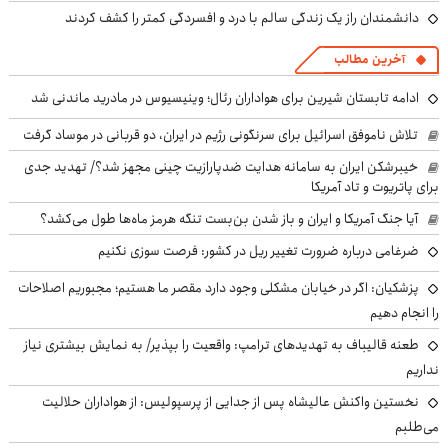
دانشمندان راز یک زندگی سالم با درد و افسردگی کمتر را کشف کردند
آخرین مطالب
ادامه تابستان شیرین برای هواداران رئال؛ وینیسیوس در مادرید ماندنی شد
تلاش ناموفق اسرائیل برای سرنگونی رژیم در ایران، دو قربانی در موساد گرفت
خیبرشکن ایران به سامانه هدایت ضدپارازیت چینی مجهز شد؟/ تهدید جدی
برای پاتریوت و تاد آمریکا
آیا جنگ آمریکا و ایران و باز شدن بن‌بست تنگه هرمز ماه‌ها طول می‌کشد؟
ضرغامی درباره ضرورت تغییر ریل در کشور: فرصت سوزی نکنیم
پزشکیان: اگر در خیابان مشکلی وجود دارد مقصر ما هستیم؛ مجبوریم اصلاحات
را انجام دهیم
طعنه قالیباف به تهدیدهای ترامپ: واقعیت را بپذیر/ به نمایش بیشتری نیاز
نداریم
نخستین واکنش عالیشاه پس از جدایی از پرسپولیس: از هواداران حلالیت
می‌طلبم