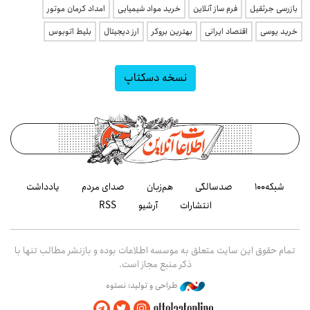
بازرسی جرثقیل
فرم ساز آنلاین
خرید مواد شیمیایی
امداد کرمان موتور
خرید یوسی
اقتصاد ایرانی
بهترین بروکر
ارز دیجیتال
بلیط اتوبوس
نسخه دسکتاپ
شبکه۱۰۰
صدسالگی
هم‌زبان
صدای مردم
یادداشت
انتشارات
آرشیو
RSS
تمام حقوق این سایت متعلق به موسسه اطلاعات بوده و بازنشر مطالب تنها با
ذکر منبع مجاز است.
طراحی و تولید: نستوه