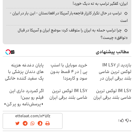
ایران؛ کفگیر ترامپ به ته دیگ خورد!
ترامپ در حال تکرار کارزار فاجعه‌بار آمریکا در افغانستان - این بار در ایران -
است
چرا ترامپ حمله به ایران را متوقف کرد؛ موضع ایران و آمریکا در قبال
«توافق» چیست؟
مطالب پیشنهادی
بازدید از IM LS7
خرید موبایل با اسنپ
پایان دغدغه هزینه
لوکس ترین شاسی
پی | در ۴ قسط بدون
های دندان پزشکی با
بلند برقی ایران در
سود و کارمزد!
پک سفید کننده خانگی
باشگاه انقلاب
IM LS7 لوکس ترین
IM LS7 لوکس ترین
اگر کمردرد داری این
شاسی بلند برقی ایران
شاسی بلند برقی ایران
فیلم رو ببین!
◗پرسش‌نامه رو پر کن◖
۱
۰