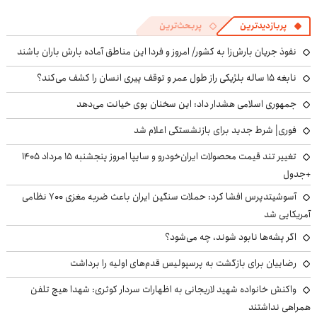
پربازدیدترین
پربحث‌ترین
نفوذ جریان بارش‌زا به کشور/ امروز و فردا این مناطق آماده بارش باران باشند
نابغه ۱۵ ساله بلژیکی راز طول عمر و توقف پیری انسان را کشف می‌کند؟
جمهوری اسلامی هشدار داد: این سخنان بوی خیانت می‌دهد
فوری| شرط جدید برای بازنشستگی اعلام شد
تغییر تند قیمت محصولات ایران‌خودرو و سایپا امروز پنجشنبه ۱۵ مرداد ۱۴۰۵
+جدول
آسوشیتدپرس افشا کرد: حملات سنگین ایران باعث ضربه مغزی ۷۰۰ نظامی
آمریکایی شد
اگر پشه‌ها نابود شوند، چه می‌شود؟
رضاییان برای بازگشت به پرسپولیس قدم‌های اولیه را برداشت
واکنش خانواده شهید لاریجانی به اظهارات سردار کوثری: شهدا هیچ تلفن
همراهی نداشتند