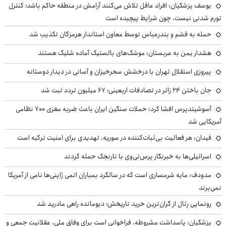
یوسف پزشکیان: افراد عاقل تلاش می‌کنند آرامش در منطقه حاکم باشد؛ کنترل
تورم شدنی نیست، چون شرایط پیچیده است
حمله به قشم و بندرعباس توسط معاون استاندار هرمزگان تکذیب شد
هشدار یمن به عربستان: موشک‌های بالستیک آماده شلیک هستند
پیروزی استقلال تهران با درخشش سحرخیزان و آسانی در دیدار دوستانه
جان باختن ۲۴ زائر در تصادفات اربعینی؛ ۶۷ میلیون تردد ثبت شد
آسوشیتدپرس افشا کرد: حملات سنگین ایران باعث ضربه مغزی ۷۰۰ نظامی
آمریکایی شد
فیدان: هر فعالیت بی‌ثبات‌کننده در سوریه، تهدیدی برای امنیت ترکیه است
اسرائیلی‌ها به خبرنگار پرس‌تی‌وی با نارنجک حمله کردند
مدودف: مایه شرمساری است که در سالگرد بمباران اتمی ژاپنی‌ها نامی از آمریکا
نمی‌برند
رونمایی رئال از گران‌ترین خرید تاریخش؛ دیومانده راهی مادرید شد
پزشکیان: پاسداشت مشروطه، فراخوانی است برای وفاق ملی، عقلانیت جمعی و