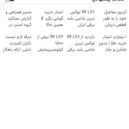
آرتروز مفاصل
IM LS7 لوکس
اعتبار خرید
مسیر همراهی و
خود را به طور
ترین شاسی بلند
گوشی بگیر 📱
گزارش عملکرد
قطعی درمان
برقی ایران
همین حالا
گروه اسنپ در
کنید!
درخواست اعتبار
۱۴۰۴
۱ میلیارد اعتبار
بازدید از IM LS7
IM LS9 بیش از
دیگه لازم نیست
◗پرسش‌نامه◖
بده 🎯
خرید طلا | بدون
لوکس ترین
1500
نگران کمردرد
ضامن و چک
شاسی بلند برقی
کیلومترپیمایش
باشی. ارائه راهکار
ایران در باشگاه
با یکبار شارژ
موثر
انقلاب