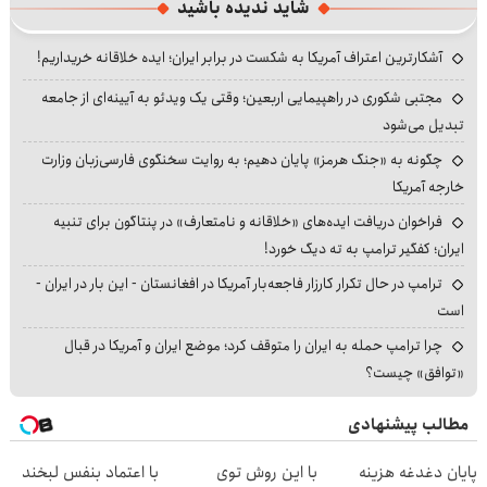
شاید ندیده باشید
آشکارترین اعتراف آمریکا به شکست در برابر ایران؛ ایده خلاقانه خریداریم!
مجتبی شکوری در راهپیمایی اربعین؛ وقتی یک ویدئو به آیینه‌ای از جامعه
تبدیل می‌شود
چگونه به «جنگ هرمز» پایان دهیم؛ به روایت سخنگوی فارسی‌زبان وزارت
خارجه آمریکا
فراخوان دریافت ایده‌های «خلاقانه و نامتعارف» در پنتاگون برای تنبیه
ایران؛ کفگیر ترامپ به ته دیگ خورد!
ترامپ در حال تکرار کارزار فاجعه‌بار آمریکا در افغانستان - این بار در ایران -
است
چرا ترامپ حمله به ایران را متوقف کرد؛ موضع ایران و آمریکا در قبال
«توافق» چیست؟
مطالب پیشنهادی
پایان دغدغه هزینه
با این روش توی
با اعتماد بنفس لبخند