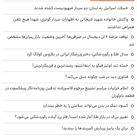
حملات اسرائیل به لبنان؛ دو سرباز صهیونیست کشته شدند
واکنش خانواده شهید لاریجانی به اظهارات سردار کوثری: شهدا هیچ تلفن
همراهی نداشتند
توقف عرضه ۶ ارز دیجیتال در صرافی‌ها؛ آخرین وضعیت بازار رمزارزها مشخص
شد
مدال طلا و رکوردشکنی؛ دختر ورزشکار ایرانی در بلاروس کولاک کرد
حمله تند لوئیز فیگو به اینفانتینو: پست‌ترین و فریبکارترینی!
فناوری دید در شب چگونه عمل می‌کند؟
اعلام جزئیات مراسم تشییع مرحوم قاسم‌زاده؛ تدفین روزنامه‌نگار پیشکسوت در
قطعه نام‌آوران
کمبود نمک در بدن می‌تواند سلامتی را به خطر بیندازد
تغییر بزرگ در بازار طلا آغاز شده است/ فلز زرد آماده رکوردشکنی می‌شود؟
برای یک پاییز پربارش کمربندها را ببندید!