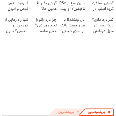
گزارش عملکرد
بدون پوچ از PS5
گوشی بگیر 📱
کمردرد، بدون
گروه اسنپ در
تا آیفون17 و بیت
همین حالا
قرص و آمپول
۱۴۰۴
کوین 🔥
درخواست اعتبار
کمر درد داری؟
الان وقتشه‼️ با
چرا درد زانو را
تنها راه رهایی از
بده 🎯
دیگه بسه! در
هر وضعیت بانک
تحمل می‌کنی؟
کمر درد رو
منزل درمانش
مو، موی طبیعی
خیلی ساده
میدونی؟ بدون
کن
بکار!
درمنزل درمانش
نیاز به دارو!
(◀پرسش‌نامه)
کن
(◂پرسش‌نامه)
پربازدیدترین
پربحث‌ترین