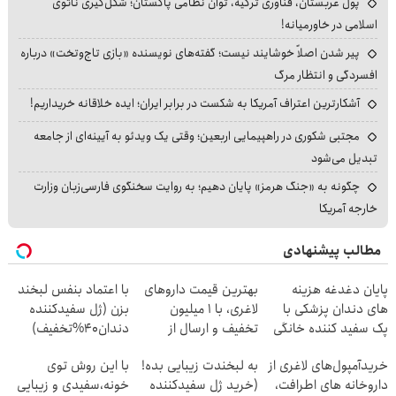
پول عربستان، فناوری ترکیه، توان نظامی پاکستان؛ شکل‌گیری ناتوی
اسلامی در خاورمیانه!
پیر شدن اصلاً خوشایند نیست؛ گفته‌های نویسنده «بازی تاج‌وتخت» درباره
افسردگی و انتظار مرگ
آشکارترین اعتراف آمریکا به شکست در برابر ایران؛ ایده خلاقانه خریداریم!
مجتبی شکوری در راهپیمایی اربعین؛ وقتی یک ویدئو به آیینه‌ای از جامعه
تبدیل می‌شود
چگونه به «جنگ هرمز» پایان دهیم؛ به روایت سخنگوی فارسی‌زبان وزارت
خارجه آمریکا
مطالب پیشنهادی
پایان دغدغه هزینه
بهترین قیمت داروهای
با اعتماد بنفس لبخند
های دندان پزشکی با
لاغری، با ۱ میلیون
بزن (ژل سفیدکننده
پک سفید کننده خانگی
تخفیف و ارسال از
دندان40%تخفیف)
داروخانه‌
خریدآمپول‌های لاغری از
به لبخندت زیبایی بده!
با این روش توی
داروخانه های اطرافت،
(خرید ژل سفیدکننده
خونه،سفیدی و زیبایی