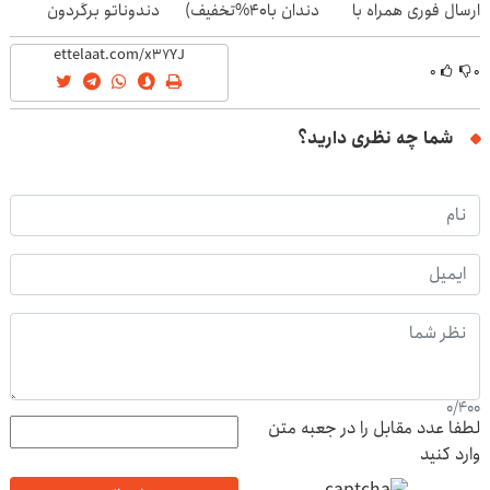
ارسال فوری همراه با
دندان با40%تخفیف)
دندوناتو برگردون
پک یخ!
(40%off)
۰
۰
شما چه نظری دارید؟
0
/
400
لطفا عدد مقابل را در جعبه متن
وارد کنید