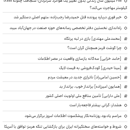
۲۰۰ میلیون سال زندگی بدون تغییر یک هواگرد سرگردان؛ سنجاقک‌ چگونه ۱۸۰۰۰
کیلومتر مهاجرت می‌کند؟
خبر فوری درباره پرونده قتل حمیدرضا رجب‌زاده: متهم اصلی دستگیر شد
راه‌اندازی نخستین دفتر تخصصی رسانه‌های حوزه صنعت در جهان‌آباد میبد
[محمدعلی مهتدی] بازی در لبه پرتگاه
چرا گوشت قرمز همچنان گران است؟
[حامد خزایی] سه‌گانه بازسازی واقعیت در عصر اطلاعات
[مینا حیدری] کودک‌فروشی به قیمت لایک
[حسین امامی‌راد] ناترازی جدید در معیشت مردم
[همایون امیرزاده] برانداز خوب، برانداز بد
[علی دارابی] تأمین منافع ملی اولویت اصلی کشور
هشدار: گرانی بیشتر فاجعه‌بار است
مراسم یادبود روزنامه‌نگار پیشکسوت اطلاعات امروز برگزار می‌شود
شروط و خواسته‌های سختگیرانه ایران برای بازگشایی تنگه هرمز؛ توافق با آمریکا