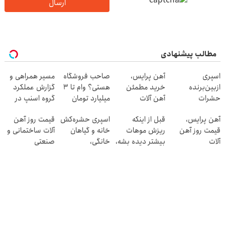
ارسال
مطالب پیشنهادی
اسپری
آهن پرایس،
صاحب فروشگاه
مسیر همراهی و
ازبین‌برنده
خرید مطمئن
هستی؟ وام تا ۳
گزارش عملکرد
حشرات
آهن آلات
میلیارد تومان
گروه اسنپ در
رختخواب،
بگیر
۱۴۰۴
آهن پرایس،
قبل از اینکه
اسپری حشره‌کش
قیمت روز آهن
مناسب برای
قیمت روز آهن
ریزش موهات
خانه و گیاهان
آلات ساختمانی و
مقابله با انواع
آلات
بیشتر دیده بشه،
خانگی،
صنعتی
ساس
اقدام کن‼️
نابودکننده انواع
حشرات خانگی و
آفات