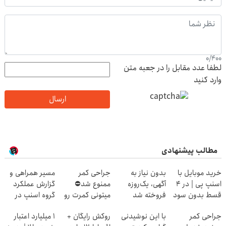
0
/
400
لطفا عدد مقابل را در جعبه متن
وارد کنید
ارسال
مطالب پیشنهادی
خرید موبایل با
بدون نیاز به
جراحی کمر
مسیر همراهی و
اسنپ پی | در ۴
آگهی، یک‌روزه
ممنوع شد⛔
گزارش عملکرد
قسط بدون سود
فروخته شد
میتونی کمرت رو
گروه اسنپ در
و کارمزد!
در منزل درمان
۱۴۰۴
جراحی کمر
با این نوشیدنی
روکش رایگان +
۱ میلیارد اعتبار
کنی! 👈🏻