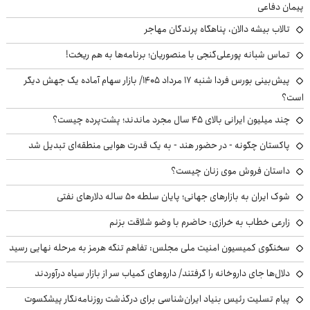
پیمان دفاعی
تالاب بیشه دالان، پناهگاه پرندگان مهاجر
تماس شبانه پورعلی‌گنجی با منصوریان؛ برنامه‌ها به هم ریخت!
پیش‌بینی بورس فردا شنبه ۱۷ مرداد ۱۴۰۵/ بازار سهام آماده یک جهش دیگر
است؟
چند میلیون ایرانی بالای ۴۵ سال مجرد ماندند؛ پشت‌پرده چیست؟
پاکستان چگونه - در حضور هند - به یک قدرت هوایی منطقه‌ای تبدیل شد
داستان فروش موی زنان چیست؟
شوک ایران به بازارهای جهانی؛ پایان سلطه ۵۰ ساله دلارهای نفتی
زارعی خطاب به خرازی: حاضرم با وضو شلاقت بزنم
سخنگوی کمیسیون امنیت ملی مجلس: تفاهم تنگه هرمز به مرحله نهایی رسید
دلال‌ها جای داروخانه را گرفتند/ داروهای کمیاب سر از بازار سیاه درآوردند
پیام تسلیت رئیس بنیاد ایران‌شناسی برای درگذشت روزنامه‌نگار پیشکسوت