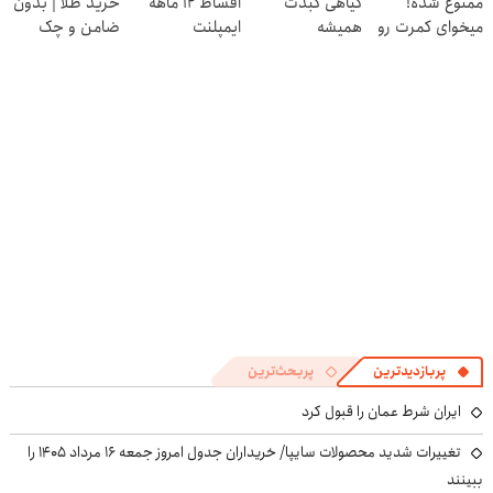
ممنوع شده!
گیاهی کبدت
اقساط ۱۲ ماهه
خرید طلا | بدون
پرسش‌نامه
میخوای کمرت رو
همیشه
ایمپلنت
ضامن و چک
در منزل درمان
پرقدرته55%تخفیف
کنی؟
((پرسش‌نامه))
پربازدیدترین
پربحث‌ترین
ایران شرط عمان را قبول کرد
تغییرات شدید محصولات سایپا/ خریداران جدول امروز جمعه ۱۶ مرداد ۱۴۰۵ را
ببینند