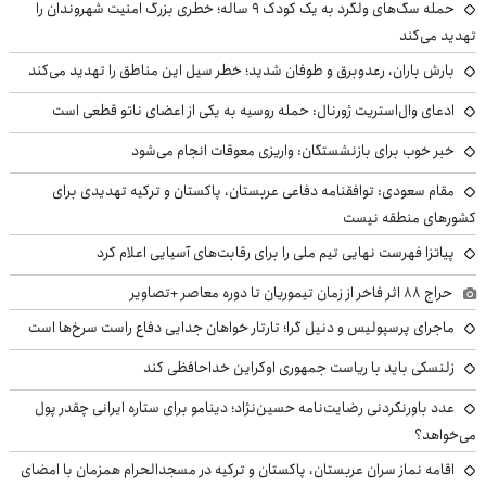
حمله سگ‌های ولگرد به یک کودک ۹ ساله؛ خطری بزرگ امنیت شهروندان را
تهدید می‌کند
بارش باران، رعدوبرق و طوفان شدید؛ خطر سیل این مناطق را تهدید می‌کند
ادعای وال‌استریت ژورنال: حمله روسیه به یکی از اعضای ناتو قطعی است
خبر خوب برای بازنشستگان: واریزی معوقات انجام می‌شود
مقام سعودی: توافقنامه دفاعی عربستان، پاکستان و ترکیه تهدیدی برای
کشورهای منطقه نیست
پیاتزا فهرست نهایی تیم ملی را برای رقابت‌های آسیایی اعلام کرد
حراج ۸۸ اثر فاخر از زمان تیموریان تا دوره معاصر +تصاویر
ماجرای پرسپولیس و دنیل گرا؛ تارتار خواهان جدایی دفاع راست سرخ‌ها است
زلنسکی باید با ریاست جمهوری اوکراین خداحافظی کند
عدد باورنکردنی رضایت‌نامه حسین‌نژاد؛ دینامو برای ستاره ایرانی چقدر پول
می‌خواهد؟
اقامه نماز سران عربستان، پاکستان و ترکیه در مسجدالحرام همزمان با امضای