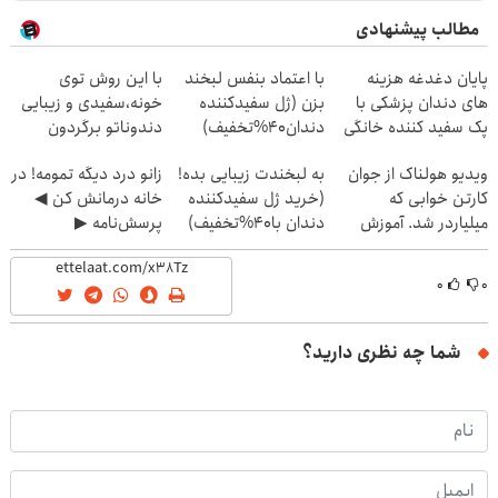
مطالب پیشنهادی
پایان دغدغه هزینه
با اعتماد بنفس لبخند
با این روش توی
های دندان پزشکی با
بزن (ژل سفیدکننده
خونه،سفیدی و زیبایی
پک سفید کننده خانگی
دندان40%تخفیف)
دندوناتو برگردون
(40%off)
ویدیو هولناک از جوان
به لبخندت زیبایی بده!
زانو درد دیگه تمومه! در
کارتن خوابی که
(خرید ژل سفیدکننده
خانه درمانش کن ◀
میلیاردر شد. آموزش
دندان با40%تخفیف)
پرسش‌نامه ▶
رایگان
۰
۰
شما چه نظری دارید؟