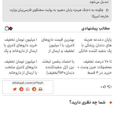
تبدیل می‌شود
چگونه به «جنگ هرمز» پایان دهیم؛ به روایت سخنگوی فارسی‌زبان وزارت
خارجه آمریکا
مطالب پیشنهادی
پایان دغدغه هزینه
بهترین قیمت داروهای
1 میلیون تومان تخفیف
های دندان پزشکی با
لاغری، با ۱ میلیون
خرید داروهای لاغری با
پک سفید کننده خانگی
تخفیف و ارسال از
ارسال از داروخانه و پک
داروخانه‌
یخ!
تا 70 درصد تخفیف
با اعتماد بنفس لبخند
۱ میلیون تومان تخفیف
محصولات جین وست +
بزن (ژل سفیدکننده
داروهای لاغری منتخب
خرید در 4 قسط
دندان40%تخفیف)
با ارسال از داروخانه
نزدیکت
۰
۱
شما چه نظری دارید؟