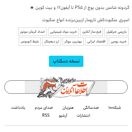
گردونه شانس بدون پوچ از PS5 تا آیفون17 و بیت کوین 🔥
اسپری عنکبوت‌‌کش تارومار ازبین‌برنده انواع عنکبوت
بازرسی جرثقیل
فرم ساز آنلاین
خرید مواد شیمیایی
امداد کرمان موتور
خرید یوسی
اقتصاد ایرانی
بهترین بروکر
ارز دیجیتال
بلیط اتوبوس
نسخه دسکتاپ
شبکه۱۰۰
صدسالگی
هم‌زبان
صدای مردم
یادداشت
انتشارات
آرشیو
RSS