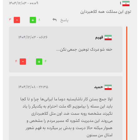
ا
۰۰:۰۹ - ۱۴۰۴/۱۲/۰۳
توی این مملکت همه کلاهبردارن
پاسخ
3
8
فهیم
۰۶:۲۶ - ۱۴۰۴/۱۲/۰۳
خفه شو مَردک توهین جمعی نکن...
4
4
حمید
۲۲:۳۵ - ۱۴۰۴/۱۲/۰۸
اولا جمع بستن کار ناشایستیه دوما ما ایرانی‌ها چرا و تا کجا
باید این مسله را بیاموزیم اگه ملت احترام به یکدیگر را یاد
نگیرند مشخصه روبه سمت ضد اون مثل کلاهبرداری
می‌روند این مدیریت کشوره که مسیر مردم را مشخص و
هموار میکنه حالا درست و بدش بر میگرده به فهم شعور
امثال من ممنون