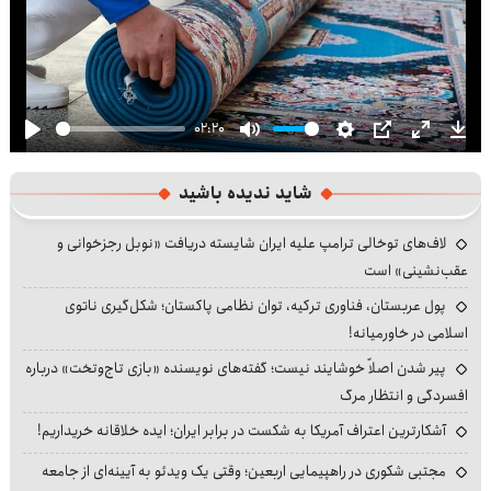
02:20
Play
Mute
Settings
PIP
Enter
Dow
fullscre
شاید ندیده باشید
لاف‌های توخالی ترامپ علیه ایران شایسته دریافت «نوبل رجزخوانی و
عقب‌نشینی» است
پول عربستان، فناوری ترکیه، توان نظامی پاکستان؛ شکل‌گیری ناتوی
اسلامی در خاورمیانه!
پیر شدن اصلاً خوشایند نیست؛ گفته‌های نویسنده «بازی تاج‌وتخت» درباره
افسردگی و انتظار مرگ
آشکارترین اعتراف آمریکا به شکست در برابر ایران؛ ایده خلاقانه خریداریم!
مجتبی شکوری در راهپیمایی اربعین؛ وقتی یک ویدئو به آیینه‌ای از جامعه