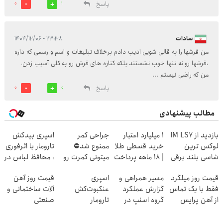
پاسخ
0
1
سادات
۲۳:۳۸ - ۱۴۰۴/۱۲/۰۶
من فرشها را به قالی شویی ادیب دادم برخلاف تبلیغات و اسم و رسمی که داره
،فرشها رو نه تنها خوب نشستند بلکه کناره های فرش رو به کلی آسیب زدن،
من که راضی نیستم ...
پاسخ
0
0
مطالب پیشنهادی
بازدید از IM LS7
۱ میلیارد اعتبار
جراحی کمر
اسپری بیدکش
لوکس ترین
خرید قسطی طلا
ممنوع شد⛔
تارومار با اثرفوری
شاسی بلند برقی
| ۱۸ ماهه پرداخت
میتونی کمرت رو
، محافظ لباس در
ایران در باشگاه
کن
در منزل درمان
مقابل بید
قیمت روز میلگرد
مسیر همراهی و
اسپری
قیمت روز آهن
انقلاب
کنی! 👈🏻
فقط با یک تماس
گزارش عملکرد
عنکبوت‌‌کش
آلات ساختمانی و
پرسش‌نامه
از آهن پرایس
گروه اسنپ در
تارومار
صنعتی
۱۴۰۴
ازبین‌برنده انواع
عنکبوت