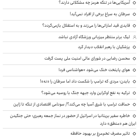
آمریکایی‌ها در تنگه هرمز چه مشکلاتی دارند؟
سرطان به سراغ برخی از افراد نمی‌آید!
قایدی قید اماراتی‌ها را می‌زند و به استقلال بازمی‌گردد؟
لیگ برتر منتظر میزبانی ورزشگاه آزادی نباشد
پزشکیان با رهبر انقلاب دیدار کرد
محسن رضایی در شورای عالی امنیت ملی پست گرفت
هوای پایتخت خنک می‌شود +هواشناسی فردا
بایدن؛ مردی که ترامپ را شکست داد اما سرطان را «نه»!
ترکیه به نفع اوکراین وارد جبهه جنگ با روسیه می‌شود؟
حماقت ترامپ با شرق آسیا چه می‌کند؟/ سونامی اقتصادی از تنگه تا ژاپن
خاطره سفیر بریتانیا در اسرائیل از حضور در نماز جمعه رهبری؛ حتی جنگیدن
ایران هم «منطق» دارد
تاثیر مصرف تخم‌مرغ بر بهبود حافظه