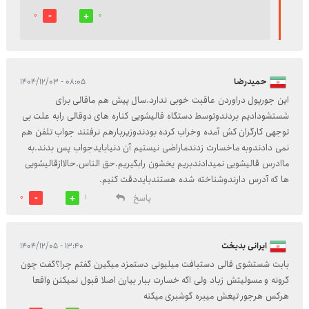
0
0
حمیدرضا
۰۸:۰۵ - ۱۴۰۴/۱۲/۰۳
این جورپول دراوردن عاقبت خوبی ندارد.سال پیش هم ماقالی برای
شستشودادیم بردندوتوسط دستگاه قالیشویی کناره های دوقالی رابه علت بی
توجهی کارگران کش آمده وخراب کرده بودندوزیربارهم نرفتند جواب تلفن هم
نمی دادندوبه ماخسارت زدندماراضی نیستیم آن دنیابایدجواب پس بدند.به
ماادرس قالیشویی نمیدادندبریم یخشون رابگیریم.حق الناس.حالاازقالیشویی
ها که آدرس دارندوشناخته شده هستندبایددقت کنیم.
پاسخ
0
1
ایرانی بدبخت
۱۳:۴۰ - ۱۴۰۴/۱۲/۰۵
بابت شستشوی قالی دستبافت میلیونی دستمزد میگیرن گفتم چرا؟گفت چون
گرونه و مسولیتش زباد ولی اگه خسارت ببار بیارن اصلا قبول نمیکنن واقعا
هرکس هرجور تیغش میبره گوشبری میکنه