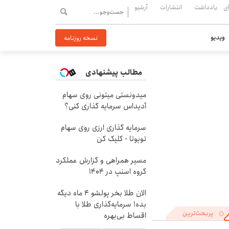
ی
یادداشت
انتشارات
آرشیو
ویدیو
نسخه روزنامه
مطالب پیشنهادی
میدونستی میتونی روی سهام
آدیداس سرمایه گذاری کنی؟
سرمایه گذاری ارزی روی سهام
تویوتا - کلیک کن
مسیر همراهی و گزارش عملکرد
گروه اسنپ در ۱۴۰۴
الان طلا بخر پولشو 4 ماه دیگه
بده! سرمایه‌گذاری طلا با
پربحث‌ترین
اقساط بی‌بهره