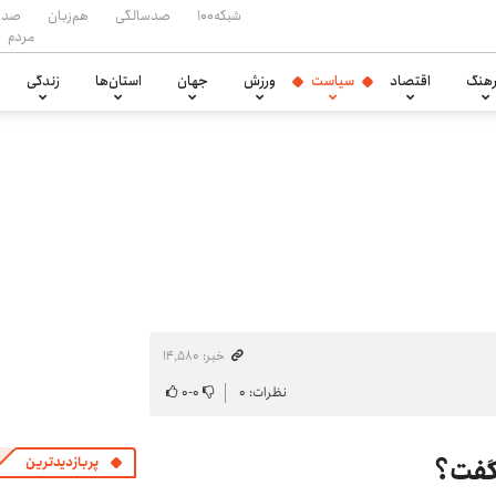
شبکه۱۰۰
صدسالگی
هم‌زبان
صدا
مردم
هنگ
اقتصاد
سیاست
ورزش
جهان
استان‌ها
زندگی
خبر: ۱۴٬۵۸۰
نظرات: ۰
۰
-
۰
گفت؟
پربازدیدترین