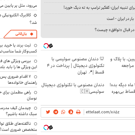
می‌رود، مثل پر پایین می‌
ای تنبیه ایران؛ کفگیر ترامپ به ته دیگ خورد!
کالابرگ الکترونیکی 
بار در ایران - است
شد؟
ا در قبال «توافق» چیست؟
بازرگانی
ثبت برند یا خرید برن
کسب‌وکار شما مناسب‌ت
ین، با پلاک و
🦷 دندان مصنوعی سوئیسی با
بررسی ویژگی های فن
 مراجعه
تکنولوژی دیجیتال | پرداخت در 4
این ویژگی ها را باید بلد
قسط |📍 تهران
۷ اقدام ضروری پس 
راهنمای خانواده‌ها
الان طلا بخر پولشو 4 ماه دیگه بده!
دندان مصنوعی با تکنولوژی دیجیتال
اقساط بی‌بهره
سوئیسی🇨🇭
راهی مطمئن برای ح
نوسان
چیدمان کیف مدرسه؛
سبک داشته باشیم؟
ناگفته‌های طلاق توا
متخصص ضروری است؟