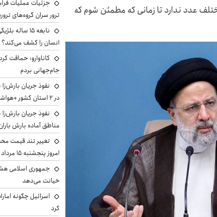
جزئیات عملیات فرامر
تلف عدد ندارد تا زمانی که مطمئن شوم که
ترور سران گروه‌های ترو
نابغه ۱۵ ساله 
انسان را کشف می‌کند؟
کاناوارو: حماقت کردم
جام‌جهانی بردم
نفوذ جریان بارش‌زا 
در ۲ استان کشور +هواشناسی فردا
نفوذ جریان بارش‌زا ب
مناطق آماده بارش باران
تغییر تند قیمت محصو
امروز پنجشنبه ۱۵ مرداد ۱۴۰۵ +جدول
جمهوری اسلامی هشد
خیانت می‌دهد
اسرائیل چگونه امارا
کرد