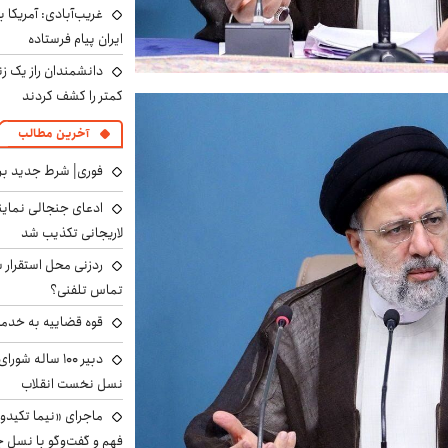
غریب‌آبادی: آمریکا 
ایران پیام فرستاده
دانشمندان راز یک زن
کمتر را کشف کردند
آخرین مطالب
فوری| شرط جدید برا
ادعای جنجالی نمای
لاریجانی تکذیب شد
ردزنی محل استقرار ش
تماس تلفنی؟
قوه قضاییه به خدمت
دبیر ۱۰۰ ساله ش
نسل نخست انقلاب
ماجرای «نیما تکیدو»
فهم و گفت‌وگو با نسل ج