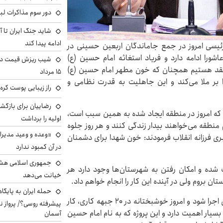
دور سوم مذاکرات لبن
شاید جنگ ایران تا 
ادامه پیدا کند
رئیسی امروز در جمع جاماندگان اربعین حسینی در
اشورا ادامه دارد و فریاد استغاثه امام حسین (ع)
شیب ریزش قیمت دلار
تقد هستیم همچنان که خون مطهر امام حسین (ع)
۱۵ مرداد
 بر ملا می‌کند و این جاهلیت به قدرت نظامی و
راز زیبایی پوست کره‌
رضاییان برای بازگش
ی که امروز در منطقه ایجاد شده به همین سبب است،
اولیه را برداشت
منطقه می‌خواهند بیدار زندگی کنند و هر روز جلوه
«وعده و وعید مدیرا
ی فرزانه انقلاب فرمودند: خون شهدا برای دشمنان
در آن کمبود ندارد
جمهوری اسلامی هشد
شده و امکان رفتن به شهرستان‌ها وجود دارد هر
خیانت می‌دهد
 بروم ولی در آینده این کار را انجام خواهم داد.
حمله ایران به پایگاه
رئیسی گفت: مردم استان چشم‌انتظار بودند که طرح ریلی اجرا شود و امروز خوشبختانه در ۲۰ جبهه کاری، کار
پیشرفته روسی؟/ پرواز ن
بسیار اهمیت دارد و این پروژه که به نام امام حسین
آسمان