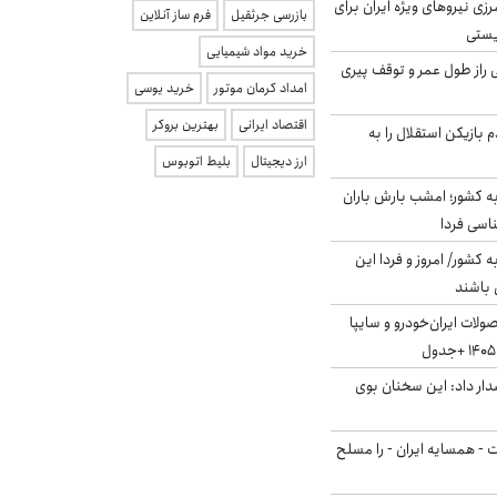
زی نیروهای ویژه ایران برای
بازرسی جرثقیل
فرم ساز آنلاین
ریستی
خرید مواد شیمیایی
بلژیکی راز طول عمر و توقف پیری
امداد کرمان موتور
خرید یوسی
اقتصاد ایرانی
بهترین بروکر
 بازیکن استقلال را به
ارز دیجیتال
بلیط اتوبوس
به کشور؛ امشب بارش باران
ه کشور/ امروز و فردا این
 باشند
لات ایران‌خودرو و سایپا
ار داد: این سخنان بوی
ت - همسایه ایران - را مسلح