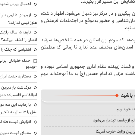
گشایش این مسیر قرار بگیرند.
احتمال ریزش شدید 
پیگیری و در مرکز نیز دنبال می‌شود، اظهار داشت:
از مهدی طارمی تا را
زمان‌شناسی و حضور به‌موقع در اجتماعات فرهنگی و
هنوز تیمی ندارند؟
تید‌.
نابغه ۱۵ ساله 
ی‌دهد که مردم این استان در همه شاخص‌ها سرآمد
انسان را کشف می‌کند؟
ه استان‌های مختلف عدد ندارد تا زمانی که مطمئن
اشتباهی که جنگ را 
 و فساد زیبنده نظام اداری جمهوری اسلامی نبوده و
+ویدیو
داشت: عزتی که امام حسین (ع) به ما آموخته‌اند مهم
دستاورد جدید ایران 
درگذشت یار دیرین رو
 باشید
ابوالقاسم قاسم‌زاده دع
با رعایت این سه مور
نه خریداریم!
عقل را ۱۳ سال به تأخیر بیندازید
ای از جامعه تبدیل می‌شود
افزایش قیمت طلا امروز پنجش
بان وزارت خارجه آمریکا
معمای قیمت بنزین د