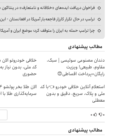
فراخوان دریافت ایده‌های «خلاقانه و نامتعارف» در پنتاگون بر
ترامپ در حال تکرار کارزار فاجعه‌بار آمریکا در افغانستان - این 
چرا ترامپ حمله به ایران را متوقف کرد؛ موضع ایران و آمریک
مطالب پیشنهادی
دندان مصنوعی سوئیسی | سبک،
خلافی خودروتو الان بب
مقاوم، طبیعی! ویزیت
کد ملی، بدون نیاز به
رایگان+پرداخت اقساطی😍
حضوری
استعلام آنلاین خلافی خودرو 👈با کد
ملی و پلاک، سریع، دقیق و بدون
سرمایه‌گذاری طلا با 
معطلی
۰
۰
مطالب پیشنهادی