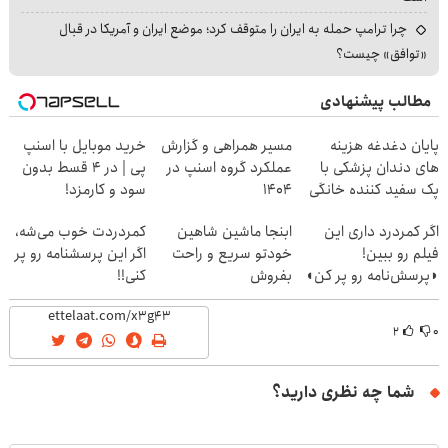
چرا ترامپ حمله به ایران را متوقف کرد؛ موضع ایران و آمریکا در قبال
«توافق» چیست؟
مطالب پیشنهادی
پایان دغدغه هزینه
مسیر همراهی و گزارش
خرید موبایل با اسنپ
های دندان پزشکی با
عملکرد گروه اسنپ در
پی | در ۴ قسط بدون
پک سفید کننده خانگی
۱۴۰۴
سود و کارمزد!
اگر کمردرد داری این
ابنجا ماشین شاهین
کمردردت خوب می‌شه،
فیلم رو ببین!
خودتو سریع و راحت
اگر این پرسشنامه رو پر
◗پرسش‌نامه رو پر کن◖
بفروش
کنی!!
۲
۰
شما چه نظری دارید؟