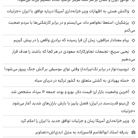
واکنش همتی به اظهارات وزیر خزانه‌داری آمریکا درباره توافق با ایران +جزئیات
پزشکیان: استعفا نخواهم داد؛ می‌ایستم و در برابر کارشکنی‌ها با مردم صحبت
می‌کنم
پیام معنادار عراقچی: زمان آن فرا رسیده که برادری واقعی را در پیش گیریم
یحیی سریع: تجمعات تجاوزکارانه سعودی در هر کجا که باشند را هدف قرار
می‌دهیم
ترومپت‌نواز در برابر تک‌تیرانداز؛ وقتی نوای موسیقی بر آتش جنگ پیروز می‌شود!
حمله پهپادی به کشتی متعلق به کشور ترکیه در دریای سیاه
آخرین وضعیت بازار ارز؛ قیمت دلار، یورو و پوند جمعه ۱۶ مرداد مشخص شد
ال‌نینو قدرت‌مند در ایران؛ فصل پاییز با بارش باران‌های شدید آغاز می‌شود
+جزئیات
وزیر خزانه‌داری آمریکا زمان و جزئیات توافق جدید با ایران را اعلام کرد
بدرقه استاد ابوالقاسم قاسم‌زاده به منزل ابدی‌اش+تصاویر