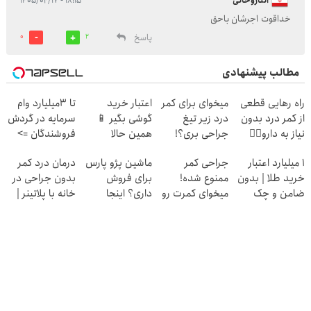
اتناروحانی
۱۸:۱۵ - ۱۴۰۵/۰۲/۱۷
خداقوت اجرشان باحق
پاسخ
0
2
مطالب پیشنهادی
راه رهایی قطعی
میخوای برای کمر
اعتبار خرید
تا 3میلیارد وام
از کمر درد بدون
درد زیر تیغ
گوشی بگیر 📱
سرمایه در گردش
نیاز به دارو👈🏻
جراحی بری؟!
همین حالا
فروشندگان =>
(پرسش‌نامه)
◗پرسش‌نامه رو
درخواست اعتبار
فروشگاهت رو
۱ میلیارد اعتبار
جراحی کمر
ماشین پژو پارس
درمان درد کمر
پر کن◖
بده 🎯
ثبت کن
خرید طلا | بدون
ممنوع شده!
برای فروش
بدون جراحی در
ضامن و چک
میخوای کمرت رو
داری؟ اینجا
خانه با پلاتینر |
در منزل درمان
سریع بفروشش
«پرسش‌نامه رو
کنی؟
پر کن»
((پرسش‌نامه))