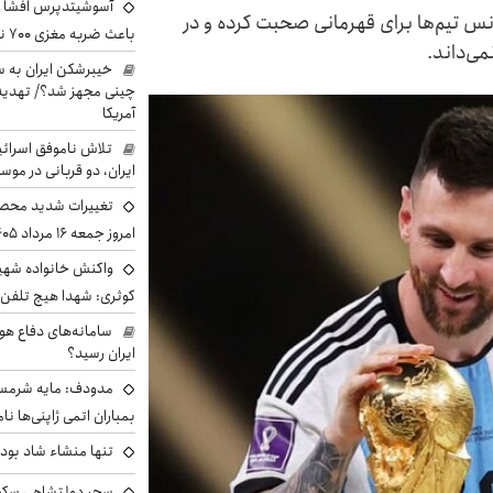
آسوشیتدپرس افشا ک
انه جام جهانی ۲۰۲۶ درباره شانس تیم‌ها برای قهرمانی صحبت کرده و در
باعث ضربه مغزی ۷۰۰ نظامی آمریکایی شد
می‌داند.
خیبرشکن ایران به س
چینی مجهز شد؟/ تهدید 
آمریکا
تلاش ناموفق اسرائی
ایران، دو قربانی در موس
تغییرات شدید محصو
امروز جمعه ۱۶ مرداد ۱۴۰۵ را ببینند
واکنش خانواده شهید 
کوثری: شهدا هیچ تلفن 
سامانه‌های دفاع هو
ایران رسید؟
مدودف: مایه شرمسا
بمباران اتمی ژاپنی‌ها نام
تنها منشاء شاد بو
سحر دولتشاهی سکو