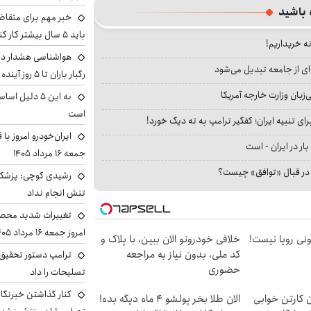
 باشید
خبر مهم برای متقاض
باید ۵ سال بیشتر کار کنند
نه خریداریم!
هواشناسی هشدار داد
ای از جامعه تبدیل می‌شود
رگبار باران تا ۵ روز آینده
بان وزارت خارجه آمریکا
به این ۵ دلیل
است
ای تنبیه ایران؛ کفگیر ترامپ به ته دیگ خورد!
ایران‌خودرو امروز با
بار در ایران - است
جمعه ۱۶ مرداد ۱۴۰۵
ا در قبال «توافق» چیست؟
رشیدی کوچی: پزشکیا
تنش انجام نداد
تغییرات شدید محصو
امروز جمعه ۱۶ مرداد ۱۴۰۵ را ببینند
هی 800 میلیونی رویا نیست!
خلافی خودروتو الان ببین، با پلاک و
کد ملی، بدون نیاز به مراجعه
ترامپ دستور تحقیق 
حضوری
تسلیحات را داد
کنار گذاشتن خبرنگار
ن کارتن خوابی
الان طلا بخر پولشو 4 ماه دیگه بده!