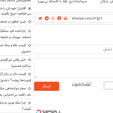
تصاویرشان منتشر نشد
ش رایگان
سرمایه‌گذاری طلا با اقساط بی‌بهره
آقایان! خودتان را 
می‌خواهید دروغ بگویید
چین چطور در صنعت
بازداشت فرد مشکوک 
اسلحه، مهمات و جلیق
+جدول
حتی وقتی می‌گوییم م
مذاکره هستیم!
قیمت‌ها ریخت؟ +جدول
ارسال
سحر دولتشاهی سکو
شد، قصد بی‌احترامی به 
چرا تنگه هرمز به و
گشت؟