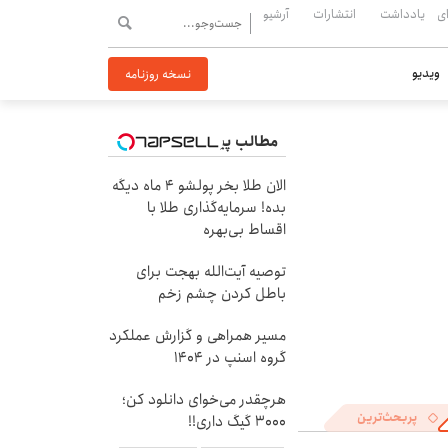
ی
یادداشت
انتشارات
آرشیو
ویدیو
نسخه روزنامه
مطالب پیشنهادی
الان طلا بخر پولشو 4 ماه دیگه
بده! سرمایه‌گذاری طلا با
اقساط بی‌بهره
توصیه آیت‌الله بهجت برای
باطل کردن چشم زخم
مسیر همراهی و گزارش عملکرد
گروه اسنپ در ۱۴۰۴
هرچقدر می‌خوای دانلود کن؛
پربحث‌ترین
3000 گیگ داری!!