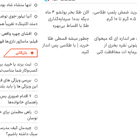
تنها منشاء شاد بو
ید شمش پلمپ طلاسی،
الان طلا بخر پولشو 4 ماه
آنیا تیلور-جوی توضی
۱ گرم
دیگه بده! سرمایه‌گذاری
«متد اکتینگ» تقریباً 
طلا با اقساط بی‌بهره
افشای چهره واقعی «
 هر اندازه ای که میخوای
چطور میشه قسطی طلا
فیلم؛ ماساژور نازی‌ها قه
تونی نقره بخری از
خرید | با طلاسی پس انداز
مایه ات محافظت کنی
کنید
بازرگانی
ثبت برند یا خرید برن
کسب‌وکار شما مناسب‌ت
بررسی ویژگی های فن
این ویژگی ها را باید بلد
۷ اقدام ضروری پس 
راهنمای خانواده‌ها
راهی مطمئن برای ح
نوسان
چیدمان کیف مدرسه؛
سبک داشته باشیم؟