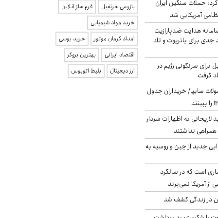
رد: حملات سنگین ایران
بازرسی جرثقیل
فرم ساز آنلاین
خرید مواد شیمیایی
امانه هدایت ضدپارازیت
امداد کرمان موتور
خرید یوسی
جدی برای پاتریوت و تاد
اقتصاد ایرانی
بهترین بروکر
ل برای سرنگونی رژیم در
ارز دیجیتال
بلیط اتوبوس
اد گرفت
لات سایپا/ خریداران جدول
لاریجانی به اظهارات سردار
همراهی نداشتند
ایی جدید از چین و روسیه به
ری است که در سالگرد
ی از آمریکا نمی‌برند
دن در زندگی کشف شد
ت را شکست: بد برداشت