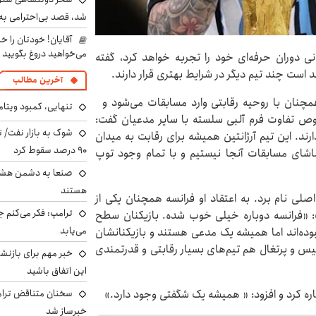
شد، قصد بی‌احترامی به 
آقایان! خودتان را 
می‌خواهید دروغ بگویید
هانی دوران حرفه‌ای خود را تجربه خواهد کرد، گفته
 است چند تیم دیگر در شرایط بهتری قرار دارند.
آخرین مطالب
 همچنان با روحیه رقابتی وارد مسابقات می‌شود و
تنهایی، کمبود ویتام
صوص تفاوت فرم آلبی سلسته با سایر مدعیان گفت:
شوک به بازار نفت/ ت
ند. این تیم آرژانتین همیشه برای رقابت به میدان
۹۰ درصد سقوط کرد
اشای مسابقات آنجا نیستیم و با تمام وجود توپ
صنعا به دشمن هشدار
هستند
اصلی نام برد. به اعتقاد او فرانسه همچنان یکی از
ترامپ: فکر می‌کنم ج
ت: «فرانسه دوباره خیلی خوب شده. بازیکنان سطح
می‌یابد
نبوده‌اند اما همیشه یک مدعی هستند و بازیکنانشان
گلیس و پرتغال هم تیم‌های بسیار رقابتی و قدرتمندی
خبر مهم برای بازنش
این اتفاق باشید
ره کرد و افزود: « همیشه یک شگفتی وجود دارد.»
سخنان متناقض ترامپ 
خبرساز شد