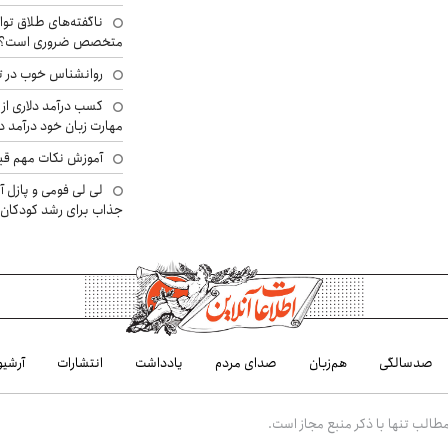
ناگفته‌های طلاق توا
متخصص ضروری است؟
روانشناس خوب در ت
کسب درآمد دلاری از 
مهارت زبان خود درآمد د
آموزش نکات مهم قبل 
لی لی فومی و پازل آ
جذاب برای رشد کودکان
صدسالگی
هم‌زبان
صدای مردم
یادداشت
انتشارات
آرشیو
الب تنها با ذکر منبع مجاز است.