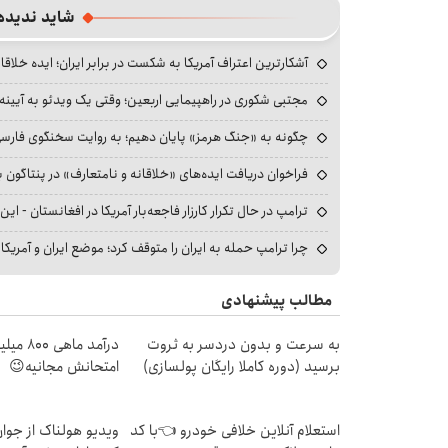
شاید ندیده
آشکارترین اعتراف آمریکا به شکست در برابر ایران؛ ایده خلاقا
مجتبی شکوری در راهپیمایی اربعین؛ وقتی یک ویدئو به آیینه‌
چگونه به «جنگ هرمز» پایان دهیم؛ به روایت سخنگوی فارسی‌ز
فراخوان دریافت ایده‌های «خلاقانه و نامتعارف» در پنتاگون بر
ترامپ در حال تکرار کارزار فاجعه‌بار آمریکا در افغانستان - این 
چرا ترامپ حمله به ایران را متوقف کرد؛ موضع ایران و آمریک
مطالب پیشنهادی
به سرعت و بدون دردسر به ثروت
درآمد ما
برسید (دوره کاملا رایگان پولسازی)
امتحانش مجانیه😉
استعلام آنلاین خلافی خودرو 👈با کد
ویدیو هولناک از جوا