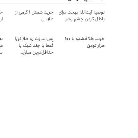
توصیه آیت‌الله بهجت برای
خرید شمش 1 گرمی از
خر
باطل کردن چشم زخم
طلاسی
از ۰.۵ گرم تا ۰
خرید طلا آبشده با 100
پس‌اندازت رو طلا کن!
به
هزار تومن
فقط با چند کلیک با
می
حداقل‌ترین مبلغ...
سر