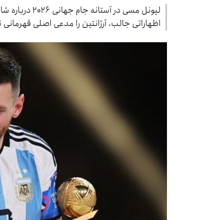
لیونل مسی در آست
اظهاراتی جالب، آرژانتین را مدعی اصلی قهرمانی ن